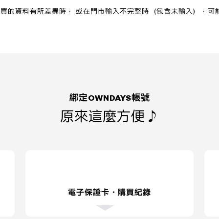
市購買的資料有所差異時， 或在門市輸入不完整時（包含未輸入），可
綁定OWNDAYS帳號
原來這麼方便♪
電子保證卡・購買紀錄