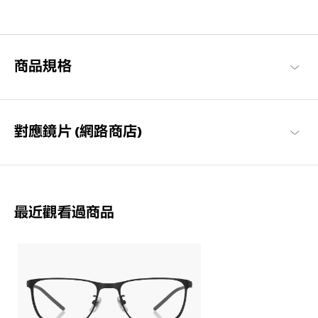
為了達到如空氣般的輕盈感受，採用超輕且超耐用的材料開發。鏡
框經過精心設計，防滑且舒適貼合，長時間使用也不會感到疲勞，
感受無壓力感的金屬鏡框。
商品規格
OWNDAYS | AIR 商品一覽
對應鏡片 (網路商店)
最近觀看過商品