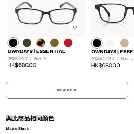
OWNDAYS | ESSENTIAL
OWNDAYS | ESSE
Size: M
Size: L
OR2005-N C1
/
OR2080L-4S C1
/
HK$680.00
HK$680.00
VIEW MORE
與此商品相同顏色
Matte Black