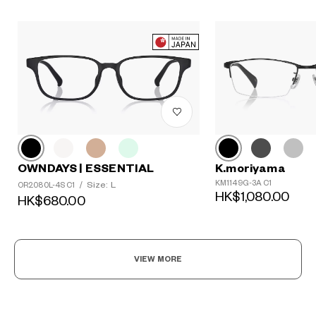
OWNDAYS | ESSENTIAL
K.moriyama
KM1149G-3A C1
Size: L
OR2080L-4S C1
/
HK$1,080.00
HK$680.00
VIEW MORE