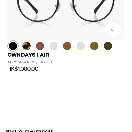
OWNDAYS | AIR
AU2115N-4A C1
/
Size: S
HK$1,080.00