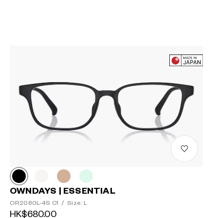
OWNDAYS | ESSENTIAL
OR2080L-4S C1
/
Size: L
HK$680.00