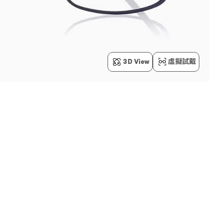
3D View
虛擬試戴