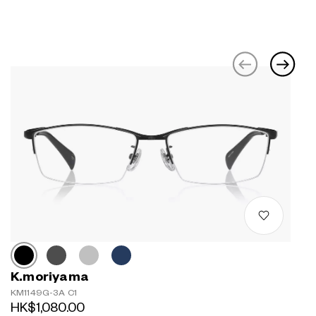
K.moriyama
KM1149G-3A C1
HK$1,080.00