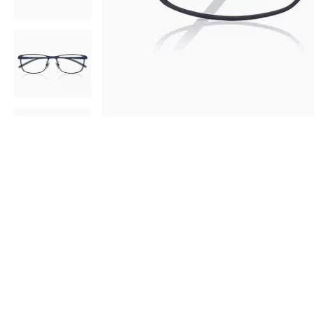
AR
3D