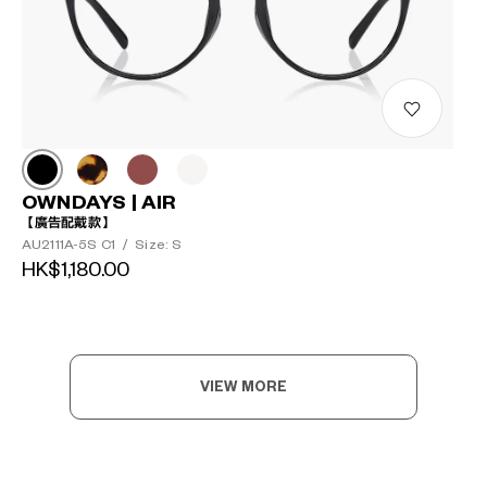
OWNDAYS | AIR
【廣告配戴款】
AU2111A-5S C1
/
Size: S
HK$1,180.00
VIEW MORE