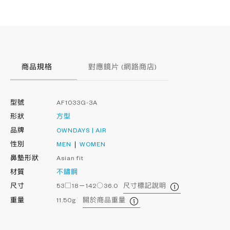
商品規格
對應鏡片 (網路商店)
型號
AF1033G-3A
形狀
方型
品牌
OWNDAYS | AIR
性別
MEN
WOMEN
鼻墊形狀
Asian fit
材質
不鏽鋼
尺寸
53□18－142○36.0
尺寸標記說明
重量
11.50g
關於商品重量