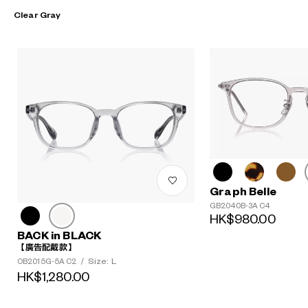
Clear Gray
Graph Belle
GB2040B-3A C4
HK$980.00
BACK in BLACK
【廣告配戴款】
Size: L
OB2015G-5A C2
/
HK$1,280.00