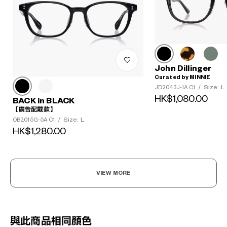
John Dillinger
Curated by MINNIE
Size: L
JD2043J-1A C1
/
HK$1,080.00
BACK in BLACK
【廣告配戴款】
Size: L
OB2015G-5A C1
/
HK$1,280.00
VIEW MORE
與此商品相同顏色