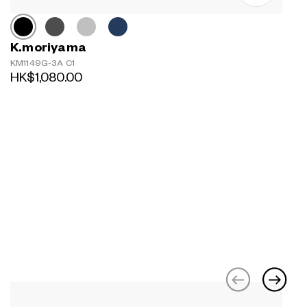
K.moriyama
KM1149G-3A C1
HK$1,080.00