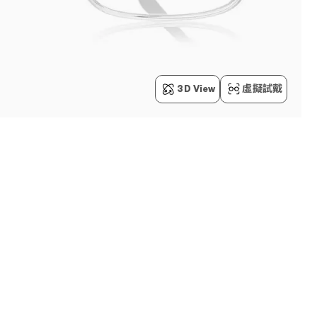
3D View
虛擬試戴