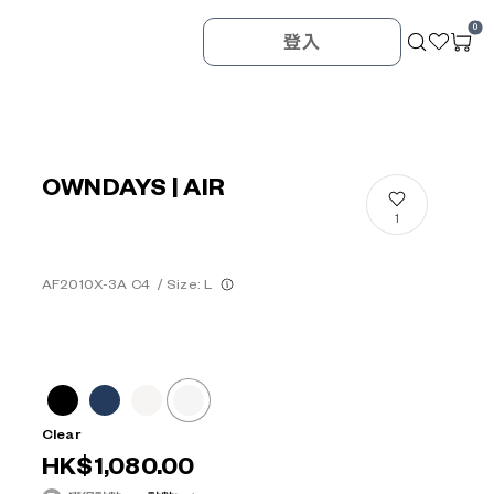
0
登入
OWNDAYS | AIR
1
AF2010X-3A C4
/
Size: L
Clear
HK$1,080.00