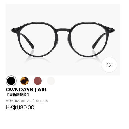
OWNDAYS | AIR
【廣告配戴款】
AU2111A-5S C1
/
Size: S
HK$1,180.00