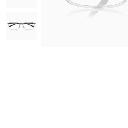
AR
3D