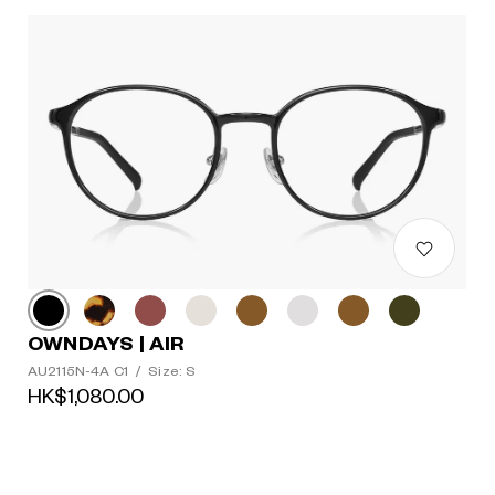
OWNDAYS | AIR
AU2115N-4A C1
/
Size: S
HK$1,080.00