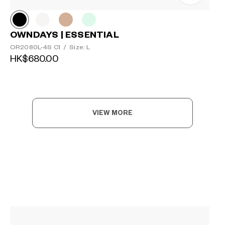
OWNDAYS | ESSENTIAL
OR2080L-4S C1
/
Size: L
HK$680.00
VIEW MORE