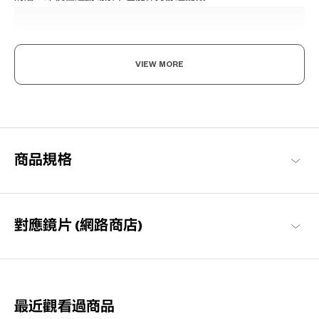
VIEW MORE
動得自在，戴得舒適。
眼鏡可貼合臉部，活動中也不容易滑動。無論是日常使用，還是激
商品規格
烈的運動，都能輕鬆戴上。
OWNDAYS | MOVE
對應鏡片 (網路商店)
最近觀看過商品