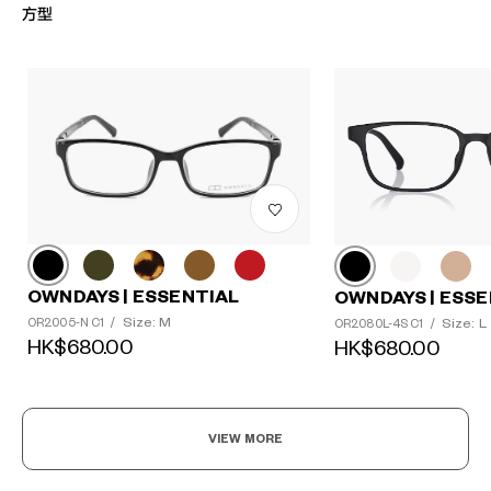
方型
OWNDAYS | ESSENTIAL
OWNDAYS | ESSE
Size: M
Size: L
OR2005-N C1
/
OR2080L-4S C1
/
HK$680.00
HK$680.00
VIEW MORE