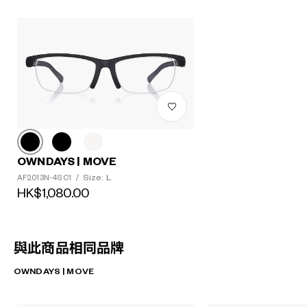
OWNDAYS | MOVE
Size: L
AF2013N-4S C1
/
HK$1,080.00
與此商品相同品牌
OWNDAYS | MOVE