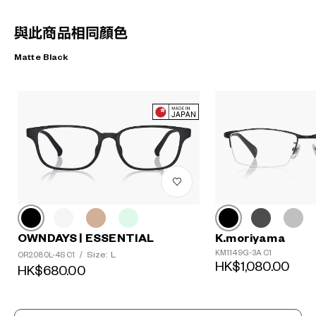
與此商品相同顏色
Matte Black
OWNDAYS | ESSENTIAL
K.moriyama
KM1149G-3A C1
Size: L
OR2080L-4S C1
/
HK$1,080.00
HK$680.00