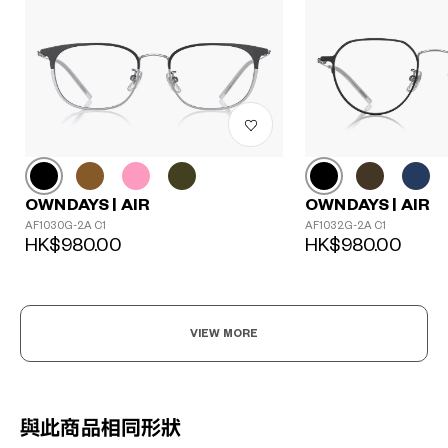
OWNDAYS | AIR
OWNDAYS | AIR
AF1030G-2A C1
AF1032G-2A C1
HK$980.00
HK$980.00
VIEW MORE
與此商品相同形狀