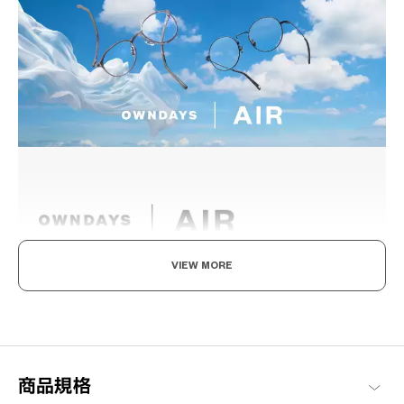
VIEW MORE
輕盈舒適，柔軟具彈性。
為了達到如空氣般的輕盈感受，採用超輕且超耐用的材料開發。鏡
框經過精心設計，防滑且舒適貼合，長時間使用也不會感到疲勞，
感受無壓力感的金屬鏡框。
商品規格
OWNDAYS | AIR 商品一覽