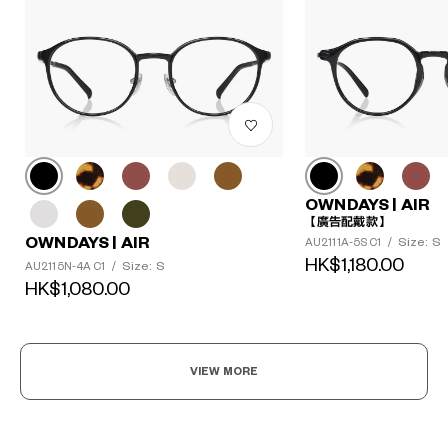
OWNDAYS | AIR
【廣告配戴款】
OWNDAYS | AIR
Size: S
AU2111A-5S C1
/
HK$1,180.00
Size: S
AU2115N-4A C1
/
HK$1,080.00
VIEW MORE