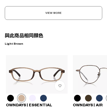
VIEW MORE
與此商品相同顏色
Light Brown
OWNDAYS | ESSENTIAL
OWNDAYS | AIR