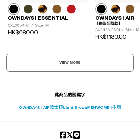
OWNDAYS | ESSENTIAL
OWNDAYS | AIR
【廣告配戴款】
Size: M
OR2005-N C1
/
?
Size: M
AU2112A-5S C1
/
HK$680.00
HK$1,180.00
+¥0
VIEW MORE
此商品的關鍵字
OWNDAYS | AIR
波士頓
Light Brown
MEN
WOMEN
樹脂