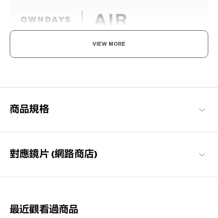
VIEW MORE
輕盈舒適，柔軟具彈性。
為了達到如空氣般的輕盈感受，採用超輕且超耐用的材料開發。鏡
框經過精心設計，防滑且舒適貼合，長時間使用也不會感到疲勞，
感受無壓力感的金屬鏡框。
商品規格
OWNDAYS | AIR 商品一覽
對應鏡片 (網路商店)
最近觀看過商品