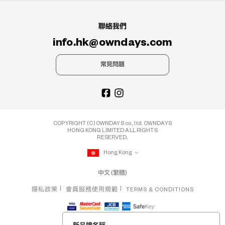
聯絡我們
info.hk@owndays.com
常見問題
COPYRIGHT (C) OWNDAYS co., ltd. OWNDAYS
HONG KONG LIMITED ALL RIGHTS
RESERVED.
Hong Kong
中文 (繁體)
隱私政策
會員服務使用規範
TERMS & CONDITIONS