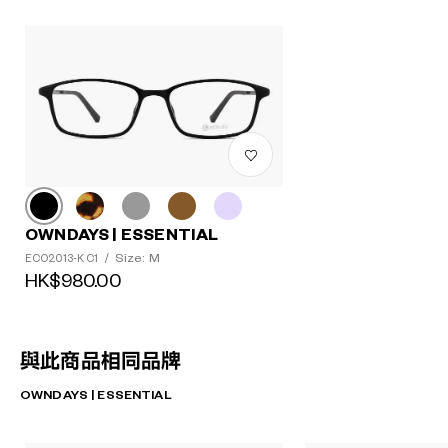
OWNDAYS | ESSENTIAL
Size: M
ECO2013-K C1
/
HK$980.00
與此商品相同品牌
OWNDAYS | ESSENTIAL