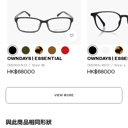
OWNDAYS | ESSENTIAL
OWNDAYS | ESSE
Size: M
Size: L
OR2005-N C1
/
OR2081L-4S C1
/
HK$680.00
HK$680.00
VIEW MORE
與此商品相同形狀