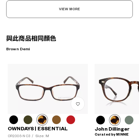
VIEW MORE
與此商品相同顏色
Brown Demi
OWNDAYS | ESSENTIAL
John Dillinger
Curated by MINNIE
Size: M
OR2005-N C3
/