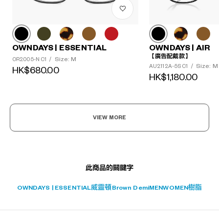
OWNDAYS | ESSENTIAL
OWNDAYS | AIR
【廣告配戴款】
Size: M
OR2005-N C1
/
?
Size: M
AU2112A-5S C1
/
HK$680.00
+¥0
HK$1,180.00
VIEW MORE
此商品的關鍵字
OWNDAYS | ESSENTIAL
威靈頓
Brown Demi
MEN
WOMEN
樹脂