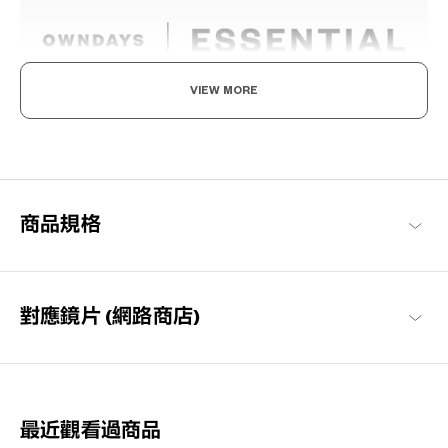
VIEW MORE
享受眼鏡的樂趣，迎接美好日常
以每個人都能享受眼鏡搭配樂趣與作為日常必需品的概念構想，基
本簡約的設計，也注重耐用性與材質的OWNDAYS代表系列。
OWNDAYS | ESSENTIAL 商品一覽
商品規格
對應鏡片 (網路商店)
最近觀看過商品