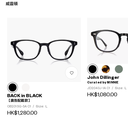
威靈頓
John Dillinger
Curated by MINNIE
Size: L
JD2043J-1A C1
/
HK$1,080.00
BACK in BLACK
【廣告配戴款】
Size: L
OB2015G-5A C1
/
HK$1,280.00