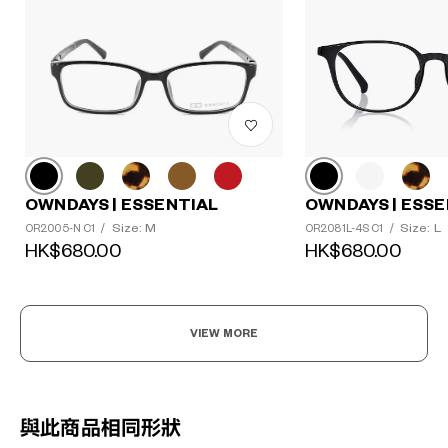
OWNDAYS | ESSENTIAL
OWNDAYS | ESSE
Size: M
Size: L
OR2005-N C1
/
OR2081L-4S C1
/
HK$680.00
HK$680.00
VIEW MORE
與此商品相同形狀