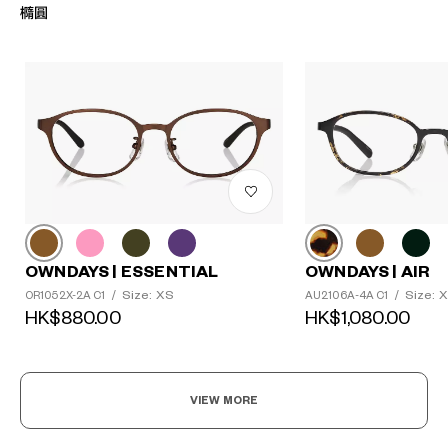
橢圓
OWNDAYS | ESSENTIAL
OWNDAYS | AIR
Size: XS
Size: 
OR1052X-2A C1
/
AU2106A-4A C1
/
HK$880.00
HK$1,080.00
VIEW MORE