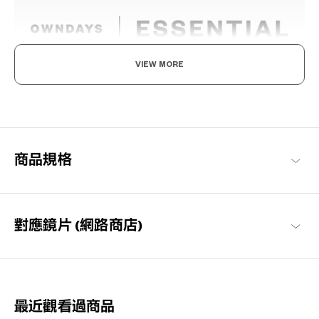
VIEW MORE
享受眼鏡的樂趣，迎接美好日常
以每個人都能享受眼鏡搭配樂趣與作為日常必需品的概念構想，基
本簡約的設計，也注重耐用性與材質的OWNDAYS代表系列。
OWNDAYS | ESSENTIAL 商品一覽
商品規格
對應鏡片 (網路商店)
最近觀看過商品