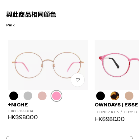
與此商品相同顏色
Pink
+NICHE
OWNDAYS | ESSE
LB1007B-9S C4
Size: S
ECO2012-K C5
/
HK$980.00
HK$980.00