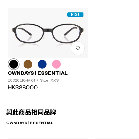
KIDS
OWNDAYS | ESSENTIAL
Size: XXS
ECO2021Q-1A C1
/
HK$880.00
與此商品相同品牌
OWNDAYS | ESSENTIAL