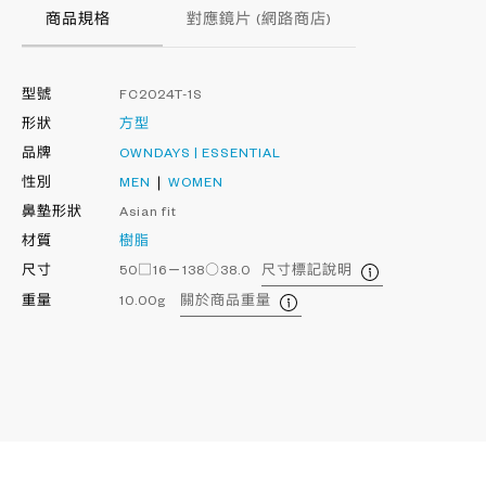
商品規格
對應鏡片 (網路商店)
型號
FC2024T-1S
形狀
方型
品牌
OWNDAYS | ESSENTIAL
性別
MEN
WOMEN
鼻墊形狀
Asian fit
材質
樹脂
尺寸
50□16－138○38.0
尺寸標記說明
重量
10.00g
關於商品重量