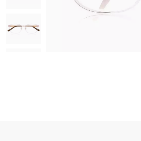
AR
3D