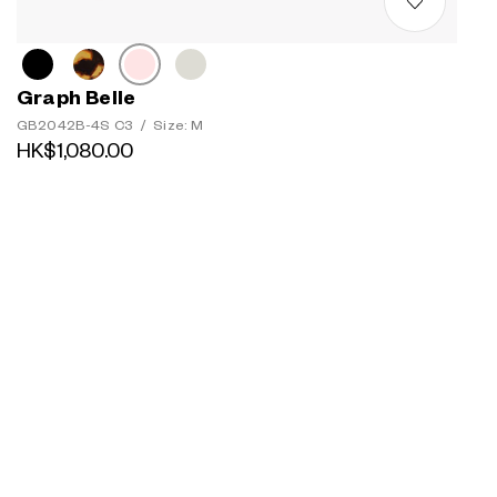
Graph Belle
GB2042B-4S C3
/
Size: M
HK$1,080.00