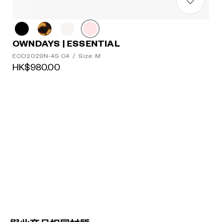
OWNDAYS | ESSENTIAL
ECO2029N-4S C4
/
Size: M
HK$980.00