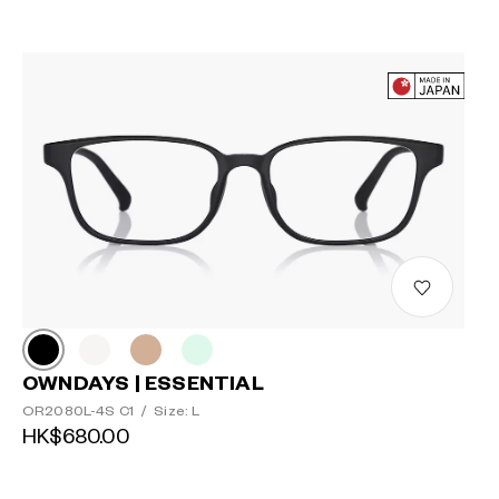
OWNDAYS | ESSENTIAL
OR2080L-4S C1
/
Size: L
HK$680.00