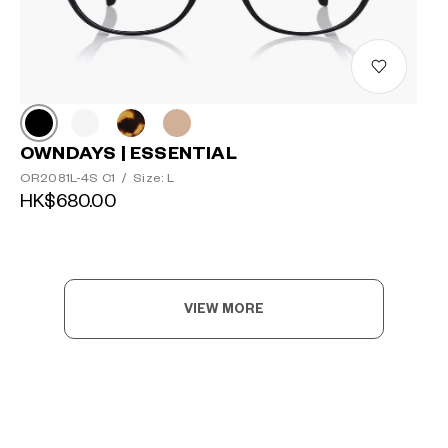
OWNDAYS | ESSENTIAL
OR2081L-4S C1
/
Size: L
HK$680.00
VIEW MORE