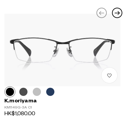
K.moriyama
KM1149G-3A C1
HK$1,080.00