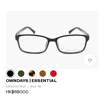
OWNDAYS | ESSENTIAL
OR2005-N C1
/
Size: M
HK$680.00