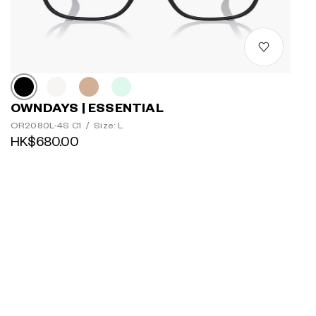
OWNDAYS | ESSENTIAL
OR2080L-4S C1
/
Size: L
HK$680.00