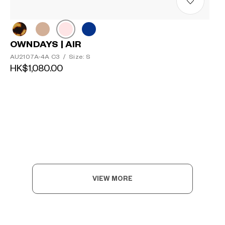
OWNDAYS | AIR
AU2107A-4A C3
/
Size: S
HK$1,080.00
VIEW MORE