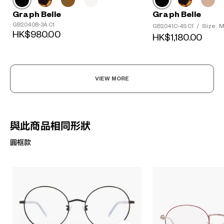
Graph Belle
Graph Belle
GB2040B-3A C1
Size: 
GB2041C-4S C1
/
HK$980.00
HK$1,180.00
VIEW MORE
與此商品相同形狀
圓框款