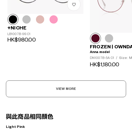
+NICHE
LB1007B-9S C1
HK$980.00
FROZEN | OWND
Anna model
Size: 
DN1007B-5A C1
/
HK$1,180.00
VIEW MORE
與此商品相同顏色
Light Pink