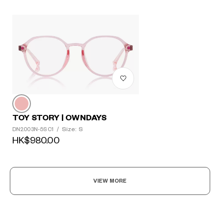
TOY STORY | OWNDAYS
Size: S
DN2003N-5S C1
/
HK$980.00
VIEW MORE