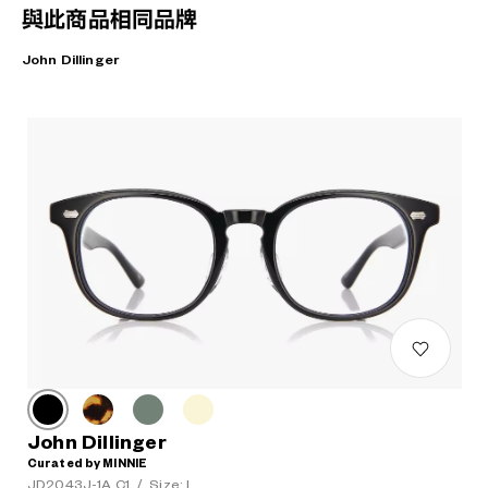
與此商品相同品牌
John Dillinger
John Dillinger
Curated by MINNIE
JD2043J-1A C1
/
Size: L