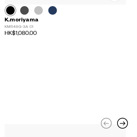
K.moriyama
KM1149G-3A C1
HK$1,080.00