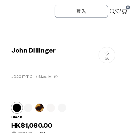
0
登入
John Dillinger
38
JD2017-T C1
/
Size: M
Black
HK$1,080.00