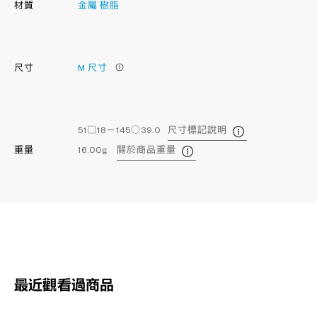
材質
金屬
樹脂
尺寸
M 尺寸
51□18－145○39.0
尺寸標記說明
重量
16.00g
關於商品重量
最近觀看過商品