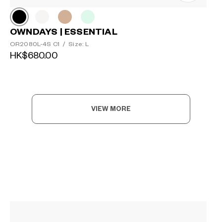
OWNDAYS | ESSENTIAL
OR2080L-4S C1
/
Size: L
HK$680.00
VIEW MORE