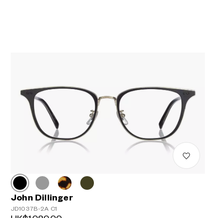
John Dillinger
JD1037B-2A C1