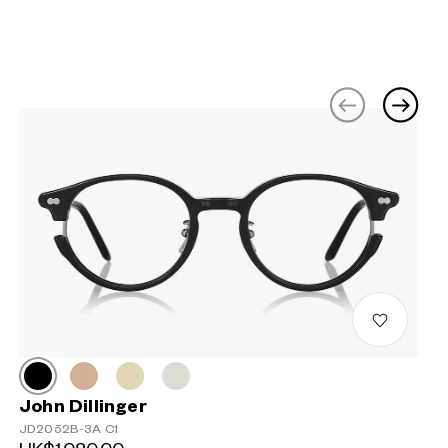
John Dillinger
JD2052B-3A C1