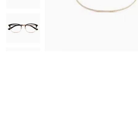
AR
3D