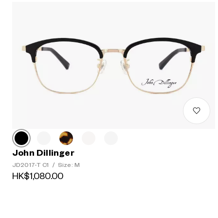
John Dillinger
JD2017-T C1
/
Size: M
HK$1,080.00