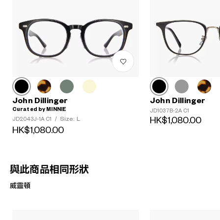
John Dillinger
John Dillinger
Curated by MINNIE
JD1037B-2A C1
Size: L
HK$1,080.00
JD2043J-1A C1
/
HK$1,080.00
與此商品相同形狀
威靈頓