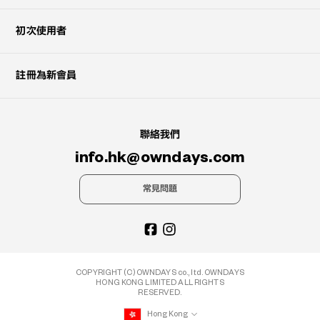
初次使用者
註冊為新會員
聯絡我們
info.hk@owndays.com
常見問題
COPYRIGHT (C) OWNDAYS co., ltd. OWNDAYS
HONG KONG LIMITED ALL RIGHTS
RESERVED.
Hong Kong