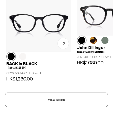
John Dillinger
Curated by MINNIE
Size: L
JD2043J-1A C1
/
HK$1,080.00
BACK in BLACK
【廣告配戴款】
Size: L
OB2015G-5A C1
/
HK$1,280.00
VIEW MORE