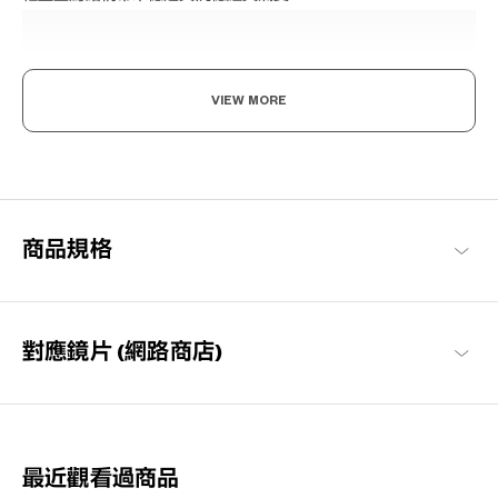
VIEW MORE
Beyond the Classics
以經典設計為基調，融入巧妙細節且詮釋出現代感，營造具有風格
商品規格
與氣質的系列。
John Dillinger 商品一覽
對應鏡片 (網路商店)
最近觀看過商品