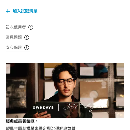
加入試戴清單
初次使用者
常見問題
安心保證
經典威靈頓鏡框。
輕量金屬結構帶來穩定與沉穩經典氣質。