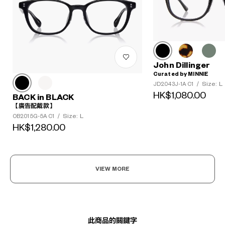
John Dillinger
Curated by MINNIE
Size: L
JD2043J-1A C1
/
HK$1,080.00
BACK in BLACK
【廣告配戴款】
Size: L
OB2015G-5A C1
/
HK$1,280.00
?
+¥0
VIEW MORE
此商品的關鍵字