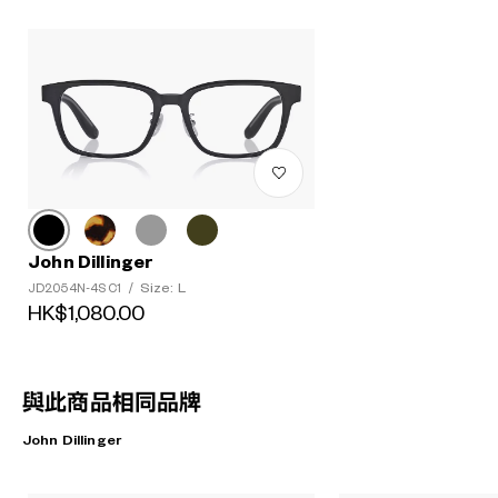
John Dillinger
Size: L
JD2054N-4S C1
/
HK$1,080.00
與此商品相同品牌
John Dillinger