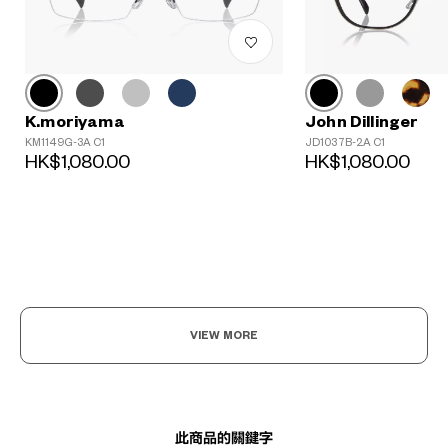
K.moriyama
John Dillinger
KM1149G-3A C1
JD1037B-2A C1
HK$1,080.00
HK$1,080.00
?
+¥0
VIEW MORE
此商品的關鍵字