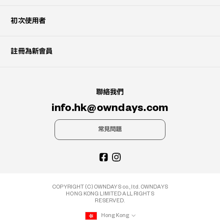
初次使用者
註冊為新會員
聯絡我們
info.hk@owndays.com
常見問題
COPYRIGHT (C) OWNDAYS co., ltd. OWNDAYS
HONG KONG LIMITED ALL RIGHTS
RESERVED.
Hong Kong