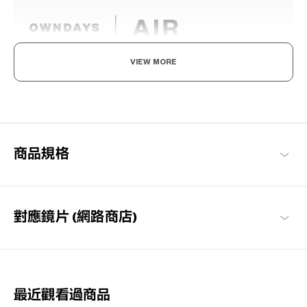
VIEW MORE
輕盈舒適，柔軟具彈性。
為了達到如空氣般的輕盈感受，採用超輕且超耐用的材料開發。鏡
框經過精心設計，防滑且舒適貼合，長時間使用也不會感到疲勞，
感受無壓力感的金屬鏡框。
商品規格
OWNDAYS | AIR 商品一覽
對應鏡片 (網路商店)
最近觀看過商品