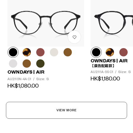
OWNDAYS | AIR
【廣告配戴款】
OWNDAYS | AIR
Size: S
AU2111A-5S C1
/
HK$1,180.00
Size: S
AU2115N-4A C1
/
HK$1,080.00
VIEW MORE