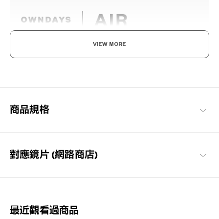
VIEW MORE
輕盈舒適，柔軟具彈性。
為了達到如空氣般的輕盈感受，採用超輕且超耐用的材料開發。鏡
框經過精心設計，防滑且舒適貼合，長時間使用也不會感到疲勞，
感受無壓力感的金屬鏡框。
商品規格
OWNDAYS | AIR 商品一覽
對應鏡片 (網路商店)
最近觀看過商品