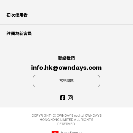
初次使用者
註冊為新會員
聯絡我們
info.hk@owndays.com
常見問題
COPYRIGHT (C) OWNDAYS co., ltd. OWNDAYS
HONG KONG LIMITED ALL RIGHTS
RESERVED.
Hong Kong