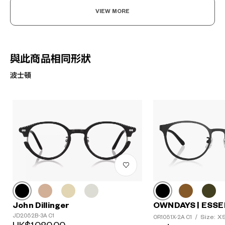
VIEW MORE
與此商品相同形狀
波士頓
John Dillinger
OWNDAYS | ESSE
JD2052B-3A C1
Size: X
OR1051X-2A C1
/