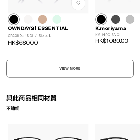
OWNDAYS | ESSENTIAL
K.moriyama
KM1149G-3A C1
Size: L
OR2080L-4S C1
/
HK$1,080.00
HK$680.00
VIEW MORE
與此商品相同材質
不鏽鋼