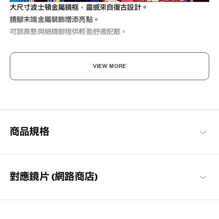
大尺寸波士頓金屬鏡框，靈感來自復古設計。
鏡腳末端金屬裝飾增添亮點。
可調鼻墊與細鏡腳提供輕盈舒適配戴。
VIEW MORE
潮流趨勢，打造自我的風格
商品規格
「時代反映出當代時尚」這句話傳達出，眼鏡也跟隨著時代而進
化。隨時洞察時尚潮流，讓設計融入了日常生活。（NICHE）不會
過於前衛，正是恰到好處的風格。
+NICHE 商品一覽
對應鏡片 (網路商店)