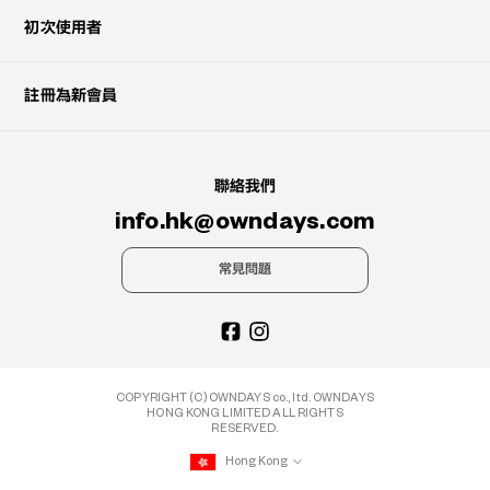
初次使用者
註冊為新會員
聯絡我們
info.hk@owndays.com
常見問題
COPYRIGHT (C) OWNDAYS co., ltd. OWNDAYS
HONG KONG LIMITED ALL RIGHTS
RESERVED.
Hong Kong