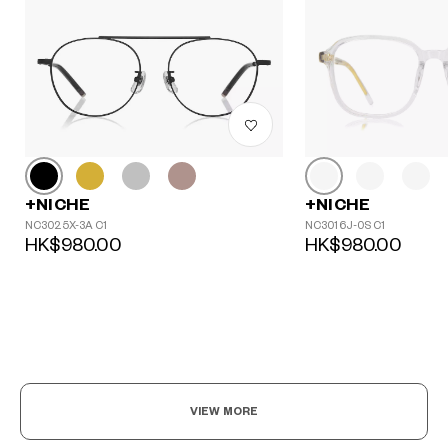
+NICHE
+NICHE
NC3016J-0S C1
NC3025X-3A C1
HK$980.00
HK$980.00
VIEW MORE