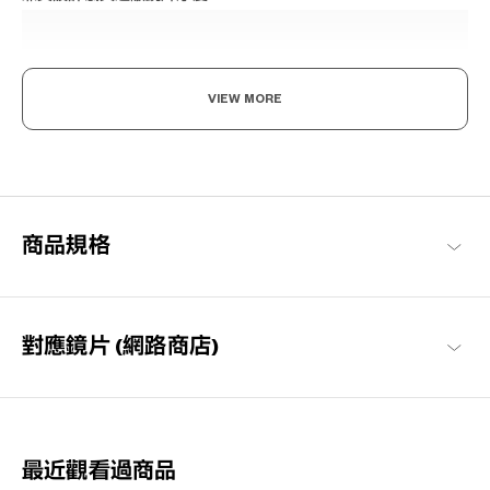
VIEW MORE
潮流趨勢，打造自我的風格
「時代反映出當代時尚」這句話傳達出，眼鏡也跟隨著時代而進
商品規格
化。隨時洞察時尚潮流，讓設計融入了日常生活。（NICHE）不會
過於前衛，正是恰到好處的風格。
+NICHE 商品一覽
對應鏡片 (網路商店)
最近觀看過商品