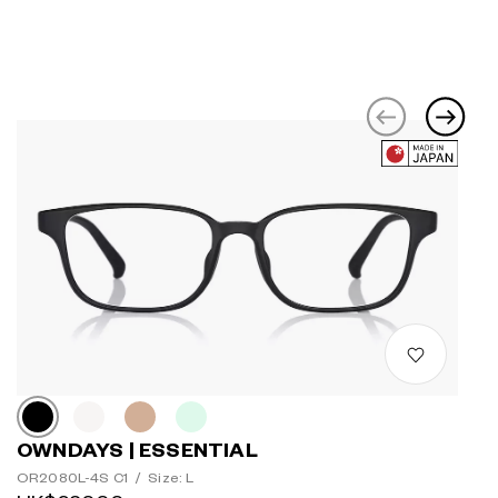
OWNDAYS | ESSENTIAL
OR2080L-4S C1
/
Size: L