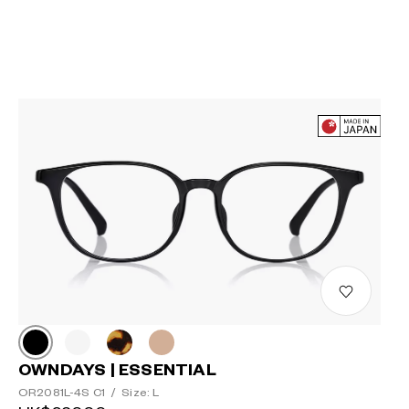
OWNDAYS | ESSENTIAL
OR2081L-4S C1
/
Size: L