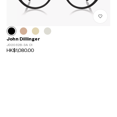
John Dillinger
JD2052B-3A C1
HK$1,080.00