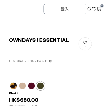
0
登入
OWNDAYS | ESSENTIAL
7
OR2065L-2S C4
/
Size: S
Khaki
HK$680.00