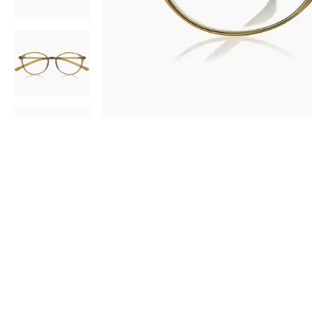
AR
3D