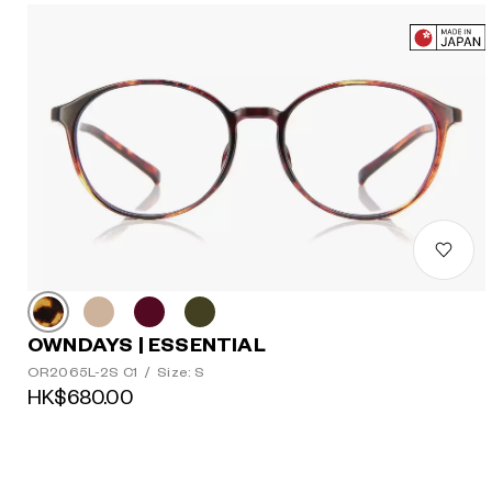
OWNDAYS | ESSENTIAL
OR2065L-2S C1
/
Size: S
HK$680.00