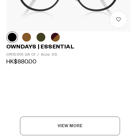
OWNDAYS | ESSENTIAL
OR1051X-2A C1
/
Size: XS
HK$880.00
VIEW MORE