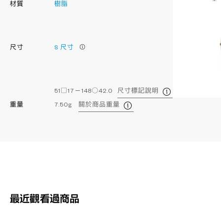
材質
樹脂
尺寸
S 尺寸
51□17－148○42.0
尺寸標記說明
重量
7.50g
關於商品重量
最近觀看過商品