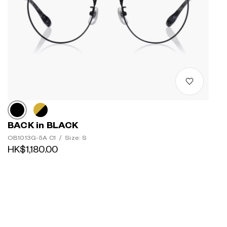
BACK in BLACK
OB1013G-5A C1
/
Size: S
HK$1,180.00