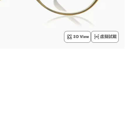
3D View
虛擬試戴