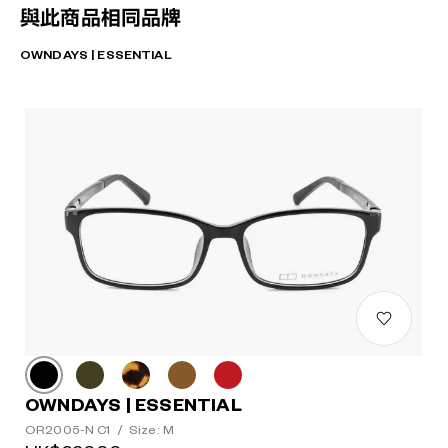
與此商品相同品牌
OWNDAYS | ESSENTIAL
OWNDAYS | ESSENTIAL
OR2005-N C1
/
Size: M