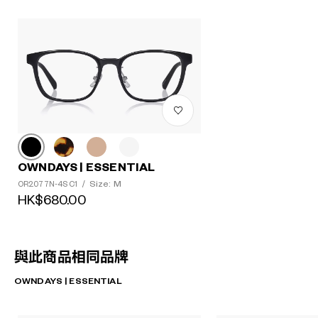
OWNDAYS | ESSENTIAL
Size: M
OR2077N-4S C1
/
HK$680.00
與此商品相同品牌
OWNDAYS | ESSENTIAL