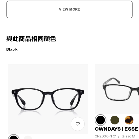
VIEW MORE
與此商品相同顏色
Black
OWNDAYS | ESSE
Size: M
OR2005-N C1
/