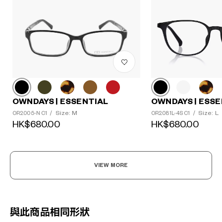
OWNDAYS | ESSENTIAL
OWNDAYS | ESSE
Size: M
Size: L
OR2005-N C1
/
OR2081L-4S C1
/
HK$680.00
HK$680.00
VIEW MORE
與此商品相同形狀