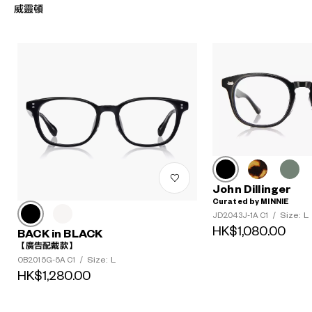
威靈頓
John Dillinger
Curated by MINNIE
Size: L
JD2043J-1A C1
/
HK$1,080.00
BACK in BLACK
【廣告配戴款】
Size: L
OB2015G-5A C1
/
HK$1,280.00