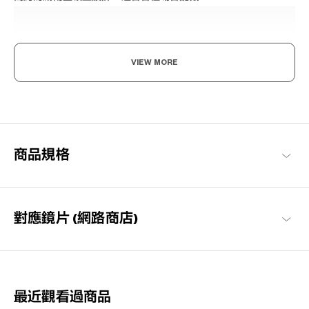
VIEW MORE
享受眼鏡的樂趣，迎接美好日常
以每個人都能享受眼鏡搭配樂趣與作為日常必需品的概念構想，基
商品規格
本簡約的設計，也注重耐用性與材質的OWNDAYS代表系列。
OWNDAYS | ESSENTIAL 商品一覽
對應鏡片 (網路商店)
最近觀看過商品