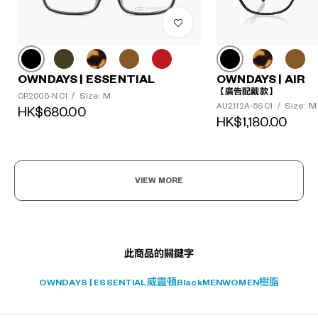
OWNDAYS | ESSENTIAL
OWNDAYS | AIR
【廣告配戴款】
?
Size: M
OR2005-N C1
/
Size: M
AU2112A-5S C1
/
HK$680.00
+¥0
HK$1,180.00
VIEW MORE
此商品的關鍵字
OWNDAYS | ESSENTIAL
威靈頓
Black
MEN
WOMEN
樹脂