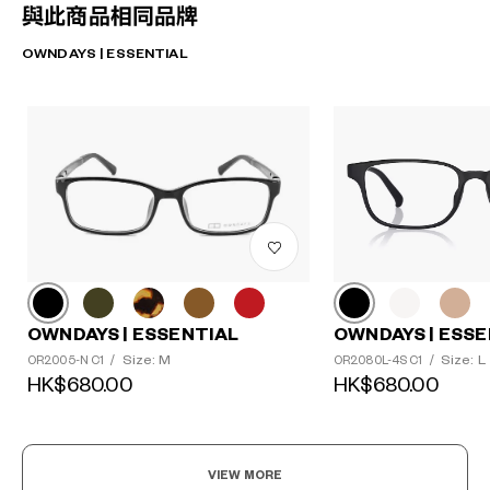
與此商品相同品牌
OWNDAYS | ESSENTIAL
OWNDAYS | ESSENTIAL
OWNDAYS | ESSE
Size: M
Size: L
OR2005-N C1
/
OR2080L-4S C1
/
HK$680.00
HK$680.00
VIEW MORE