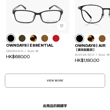
OWNDAYS | ESSENTIAL
OWNDAYS | AIR
?
【廣告配戴款】
Size: M
OR2005-N C1
/
+¥0
Size: M
AU2112A-5S C1
/
HK$680.00
HK$1,180.00
VIEW MORE
此商品的關鍵字