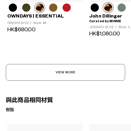
OWNDAYS | ESSENTIAL
John Dillinger
Curated by MINNIE
Size: M
OR2005-N C3
/
Size: L
JD2043J-1A C2
/
HK$680.00
HK$1,080.00
VIEW MORE
與此商品相同材質
樹脂