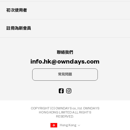
初次使用者
註冊為新會員
聯絡我們
info.hk@owndays.com
常見問題
COPYRIGHT (C) OWNDAYS co., ltd. OWNDAYS
HONG KONG LIMITED ALL RIGHTS
RESERVED.
Hong Kong