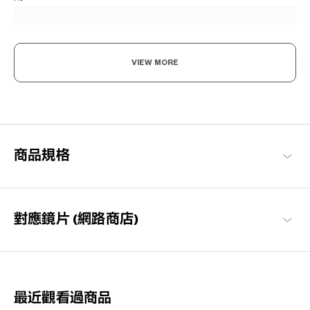
VIEW MORE
給予3C電子產品常用者，明智的選擇
OWNDAYS PC眼鏡的開發考慮到現代人的用眼需求，經常使用電
商品規格
腦、電視、智慧型手機、遊戲機等的3C電子產品。減少螢幕閃爍和
眩光，減輕眼睛的壓力。
OWNDAYS PC 商品一覽
對應鏡片 (網路商店)
最近觀看過商品