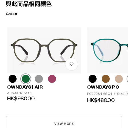
與此商品相同顏色
Green
OWNDAYS | AIR
OWNDAYS PC
AU8007N-3A C2
Size: 
PC2008N-2S C4
/
HK$980.00
HK$480.00
VIEW MORE