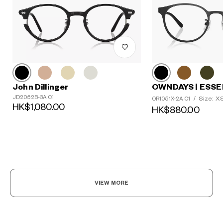
John Dillinger
OWNDAYS | ESSE
JD2052B-3A C1
Size: X
OR1051X-2A C1
/
HK$1,080.00
HK$880.00
VIEW MORE