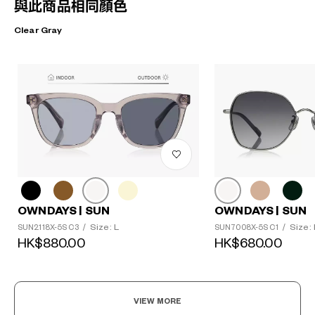
與此商品相同顏色
Clear Gray
OWNDAYS | SUN
OWNDAYS | SUN
Size: L
Size: 
SUN2118X-5S C3
/
SUN7008X-5S C1
/
HK$880.00
HK$680.00
VIEW MORE