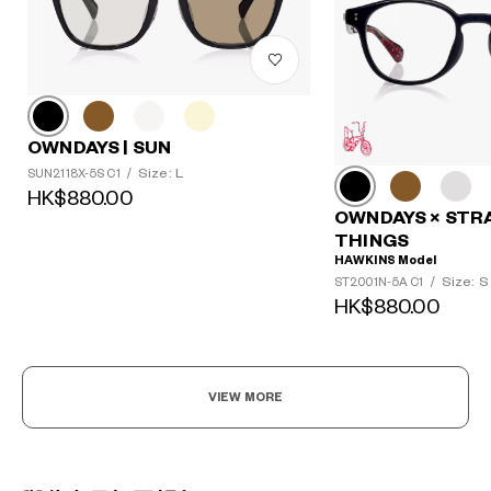
OWNDAYS | SUN
Size: L
SUN2118X-5S C1
/
HK$880.00
OWNDAYS × STR
THINGS
HAWKINS Model
Size: S
ST2001N-5A C1
/
HK$880.00
VIEW MORE