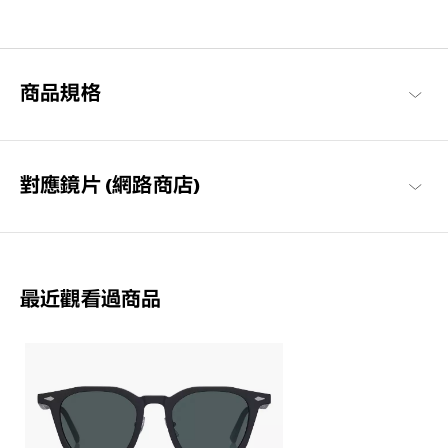
不僅是時尚商品，也能減少眩光並保護您的眼睛避免受紫外線傷
害。豐富多彩的設計，讓您的視野能更加生動與愉悅。無論是在戶
外或街上，當陽光出現時，戴上它變得格外特別。
商品規格
OWNDAYS | SUN 商品一覽
對應鏡片 (網路商店)
最近觀看過商品