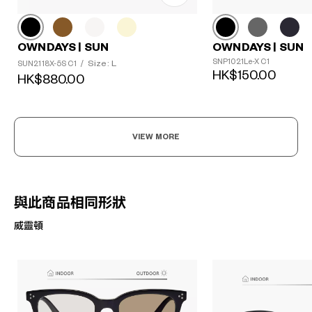
OWNDAYS | SUN
OWNDAYS | SUN
SNP1021Le-X C1
Size: L
SUN2118X-5S C1
/
HK$150.00
HK$880.00
VIEW MORE
與此商品相同形狀
威靈頓