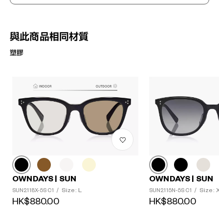
與此商品相同材質
塑膠
?
+¥0
OWNDAYS | SUN
OWNDAYS | SUN
Size: L
Size: 
SUN2118X-5S C1
/
SUN2115N-5S C1
/
HK$880.00
HK$880.00