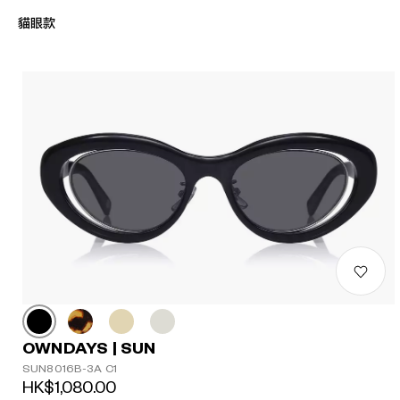
貓眼款
OWNDAYS | SUN
SUN8016B-3A C1
HK$1,080.00