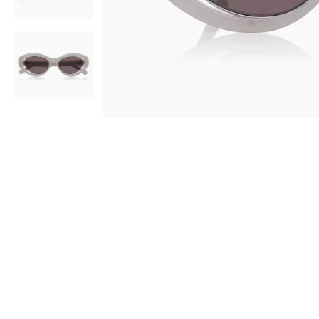
AR
3D