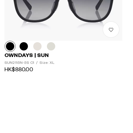
OWNDAYS | SUN
SUN2115N-5S C1
/
Size: XL
HK$880.00