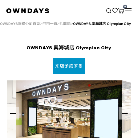
0
OWNDAYS眼鏡公司首頁
門市一覽
九龍區
OWNDAYS 奧海城店 Olympian City
OWNDAYS 奧海城店 Olympian City
来店予約する