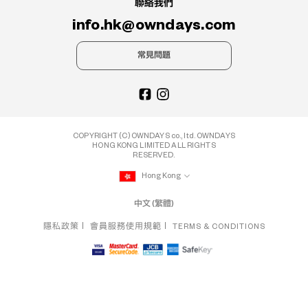
聯絡我們
info.hk@owndays.com
常見問題
COPYRIGHT (C) OWNDAYS co., ltd. OWNDAYS
HONG KONG LIMITED ALL RIGHTS
RESERVED.
Hong Kong
中文 (繁體)
隱私政策
會員服務使用規範
TERMS & CONDITIONS