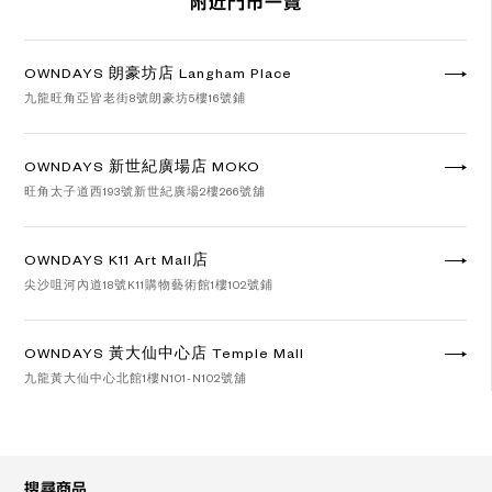
附近門市一覽
OWNDAYS 朗豪坊店 Langham Place
九龍旺角亞皆老街8號朗豪坊5樓16號鋪
OWNDAYS 新世紀廣場店 MOKO
旺角太子道西193號新世紀廣場2樓266號舖
OWNDAYS K11 Art Mall店
尖沙咀河內道18號K11購物藝術館1樓102號鋪
OWNDAYS 黃大仙中心店 Temple Mall
九龍黃大仙中心北館1樓N101-N102號舖
Googleマップで見る
搜尋商品