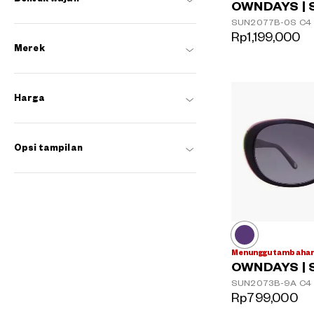
OWNDAYS | 
SUN2077B-0S
C4
Rp1,199,000
Merek
Harga
Opsi tampilan
Menunggu tambahan
OWNDAYS | 
SUN2073B-9A
C4
Rp799,000