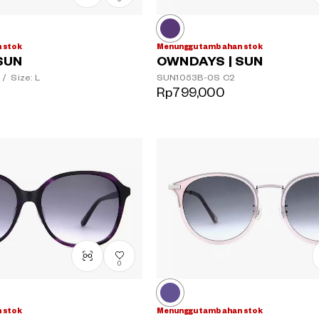
 stok
Menunggu tambahan stok
SUN
OWNDAYS | SUN
/
Size: L
SUN1053B-0S
C2
Rp799,000
0
 stok
Menunggu tambahan stok