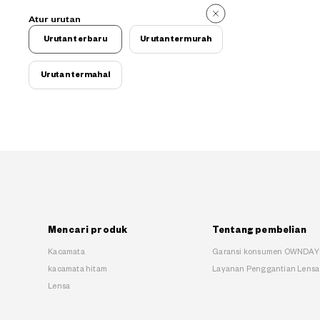
Atur urutan
Urutan terbaru
Urutan termurah
Urutan termahal
Mencari produk
Tentang pembelian
Kacamata
Garansi konsumen OWNDAY
kacamata hitam
Layanan Penggantian Lensa
Lensa