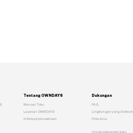
Tentang OWNDAYS
Dukungan
S
Mencari Toko
FAQ
Layanan OWNDAYS
Lingkungan yang direko
Informasi perusahaan
Peta situs
Untuk pelanggan baru