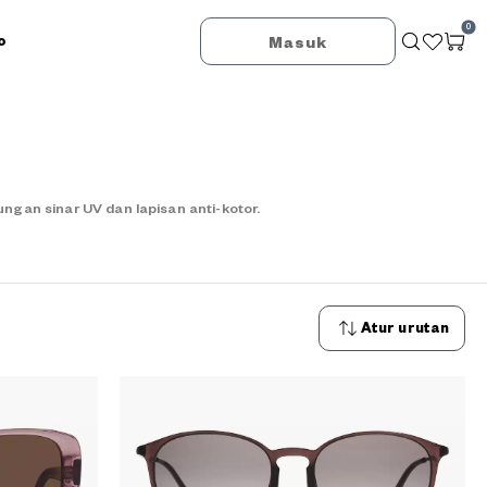
0
o
Masuk
an sinar UV dan lapisan anti-kotor.
Atur urutan
Urutan
terbaru
Urutan
termurah