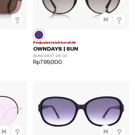
Urutan
termahal
0
0
Penjualan telah berakhir
OWNDAYS | SUN
SUN2093T-2S
C2
Rp799,000
0
0