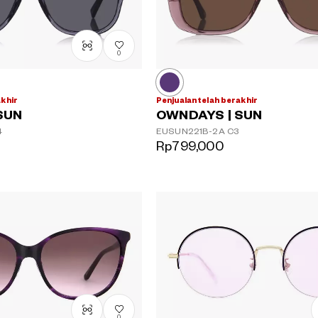
0
akhir
Penjualan telah berakhir
SUN
OWNDAYS | SUN
4
EUSUN221B-2A
C3
Rp799,000
0