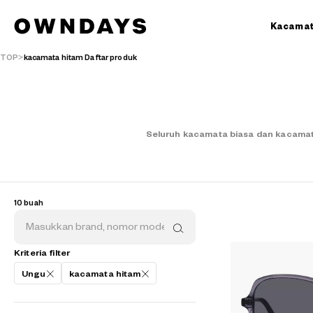
Kacama
TOP
kacamata hitam Daftar produk
Seluruh kacamata biasa dan kacamat
10 buah
AR
3D
Kriteria filter
Ungu
kacamata hitam