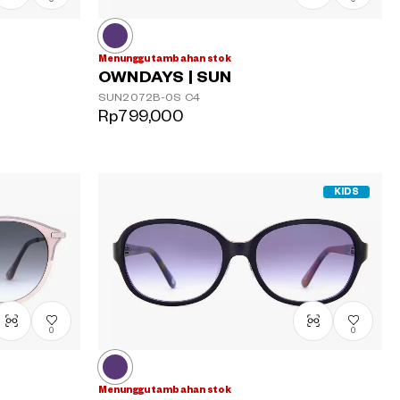
Menunggu tambahan stok
OWNDAYS | SUN
SUN2072B-0S
C4
Rp799,000
KIDS
0
0
Menunggu tambahan stok