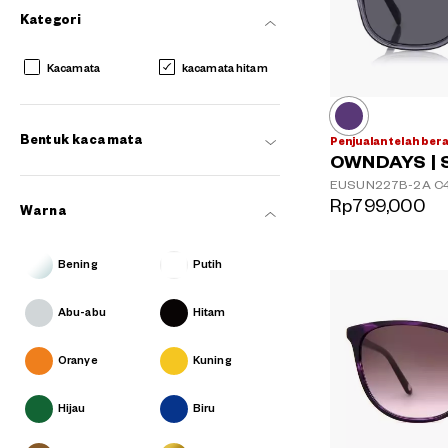
Kategori
Kacamata
kacamata hitam
Bentuk kacamata
Penjualan telah ber
OWNDAYS | 
EUSUN227B-2A
C
Rp799,000
Warna
Bening
Putih
Abu-abu
Hitam
Oranye
Kuning
Hijau
Biru