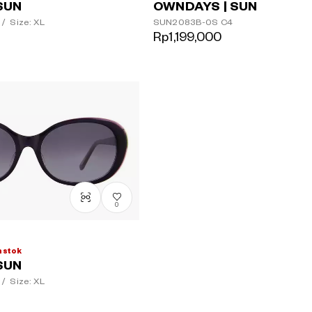
SUN
OWNDAYS | SUN
/
Size: XL
SUN2083B-0S
C4
Rp1,199,000
0
 stok
SUN
/
Size: XL