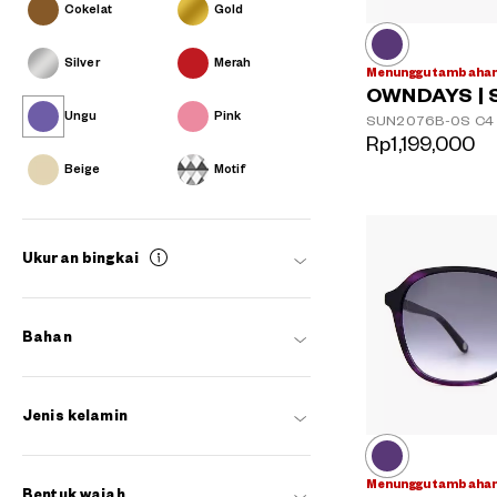
Cokelat
Gold
Silver
Merah
Menunggu tambahan
OWNDAYS | 
Ungu
Pink
SUN2076B-0S
C4
Rp1,199,000
Beige
Motif
Ukuran bingkai
Bahan
Jenis kelamin
Menunggu tambahan
Bentuk wajah