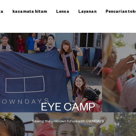
ta
kacamata hitam
Lensa
Layanan
Pencarian tok
EYE CAMP
Seeing the unknown future with OWNDAYS