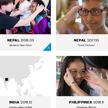
2018.03
2017.10
NEPAL
NEPAL
Malekhu, Beni Ghat
Tandi, Chitwan
2016.12
2016.11
INDIA
PHILIPPINES
Ayanar nagar village
Pandacan, Manila