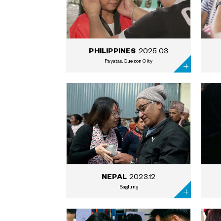
2025.03
PHILIPPINES
Payatas, Quezon City
2023.12
NEPAL
Baglung