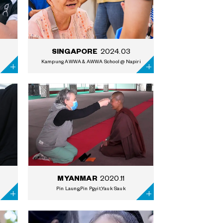
2024.03
SINGAPORE
Kampung AWWA & AWWA School @ Napiri
2020.11
MYANMAR
Pin Laung,Pin Pgyit,Yauk Sauk