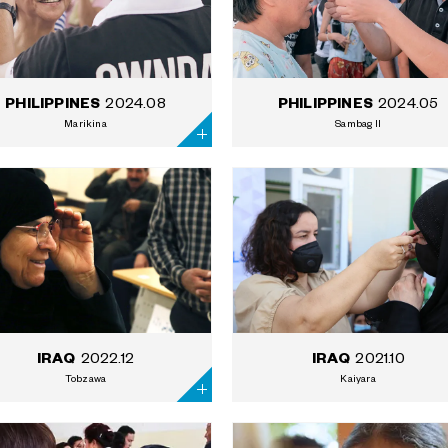
2024.08
2024.05
PHILIPPINES
PHILIPPINES
Marikina
Sambag II
2022.12
2021.10
IRAQ
IRAQ
Tobzawa
Kaiyara