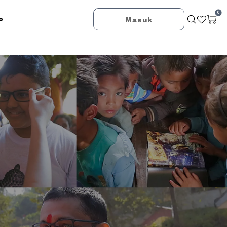
0
o
Masuk