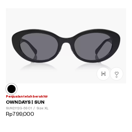
0
Penjualan telah berakhir
OWNDAYS | SUN
SUN2112G-5S
C1
/
Size: XL
Rp799,000