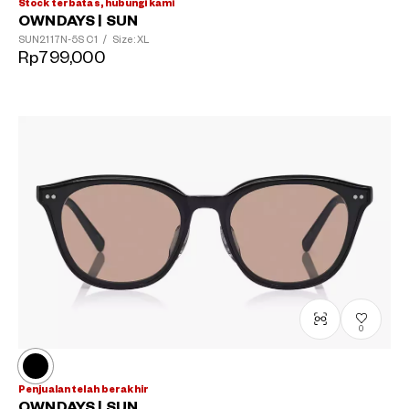
Stock terbatas, hubungi kami
OWNDAYS | SUN
SUN2117N-5S
C1
/
Size: XL
Rp799,000
0
Penjualan telah berakhir
OWNDAYS | SUN