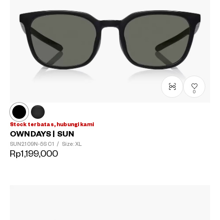
0
Stock terbatas, hubungi kami
OWNDAYS | SUN
SUN2109N-5S
C1
/
Size: XL
Rp1,199,000