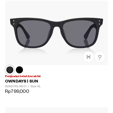
?
+¥0
1
Penjualan telah berakhir
OWNDAYS | SUN
SUN2111G-5S
C1
/
Size: XL
Rp799,000