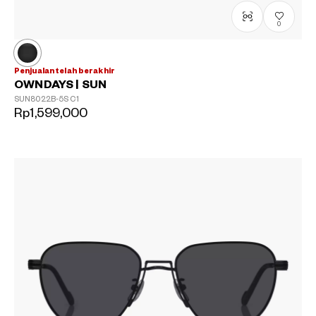
0
Penjualan telah berakhir
OWNDAYS | SUN
SUN8022B-5S
C1
Rp1,599,000