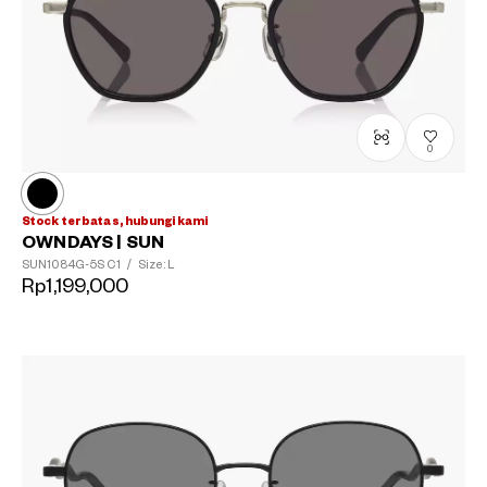
0
Stock terbatas, hubungi kami
OWNDAYS | SUN
SUN1084G-5S
C1
/
Size: L
Rp1,199,000