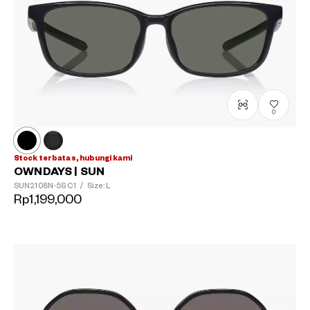
0
Stock terbatas, hubungi kami
OWNDAYS | SUN
SUN2108N-5S
C1
/
Size: L
Rp1,199,000