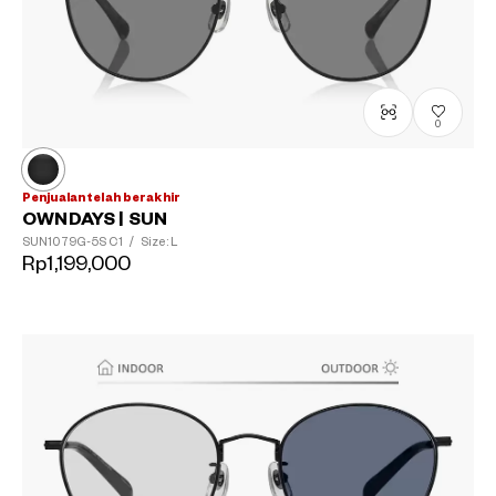
0
Penjualan telah berakhir
OWNDAYS | SUN
SUN1079G-5S
C1
/
Size: L
Rp1,199,000