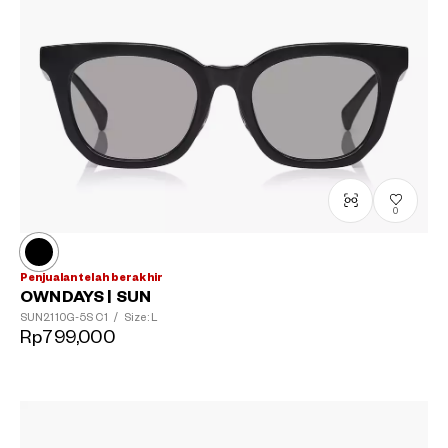
0
Penjualan telah berakhir
OWNDAYS | SUN
SUN2110G-5S
C1
/
Size: L
Rp799,000