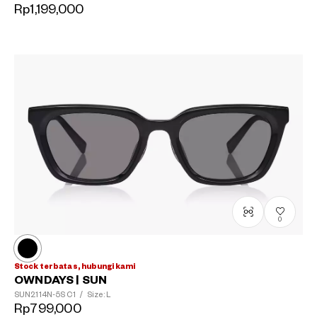
Rp1,199,000
0
Stock terbatas, hubungi kami
OWNDAYS | SUN
SUN2114N-5S
C1
/
Size: L
Rp799,000