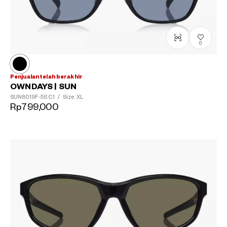
0
Penjualan telah berakhir
OWNDAYS | SUN
SUN8019F-5S
C1
/
Size: XL
Rp799,000