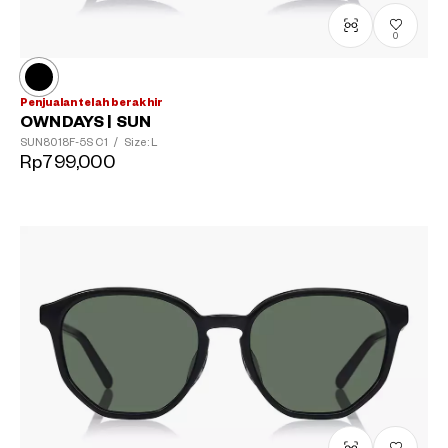
0
Penjualan telah berakhir
OWNDAYS | SUN
SUN8018F-5S
C1
/
Size: L
Rp799,000