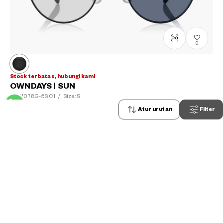
0
Stock terbatas, hubungi kami
OWNDAYS | SUN
SUN1078G-5S
C1
/
Size: S
Rp1,199,000
Atur urutan
Filter