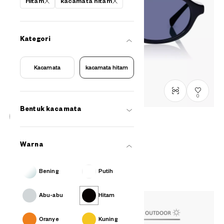
Hitam
kacamata hitam
Kategori
Kacamata
kacamata hitam
0
Bentuk kacamata
Stock terbatas, hubungi kami
BACK in BLACK
Warna
OB2009G-5A
C1
/
Size: L
Rp1,799,000
Bening
Putih
Abu-abu
Hitam
Oranye
Kuning