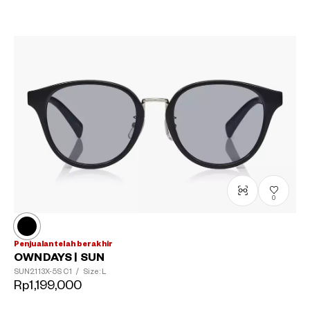
0
Penjualan telah berakhir
OWNDAYS | SUN
SUN2113X-5S
C1
/
Size: L
Rp1,199,000