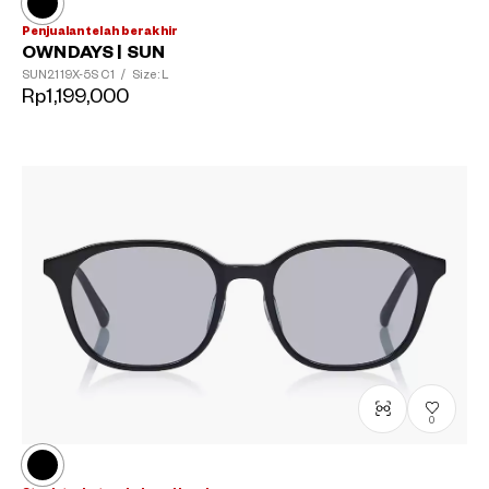
Penjualan telah berakhir
OWNDAYS | SUN
SUN2119X-5S
C1
/
Size: L
Rp1,199,000
0