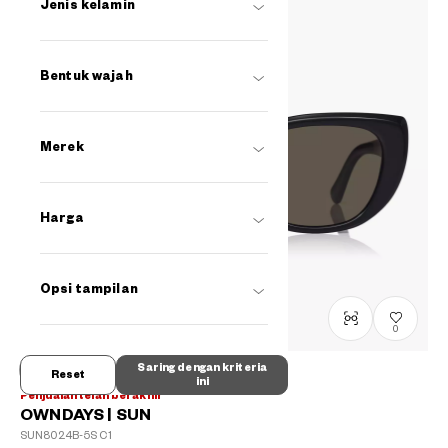
Jenis kelamin
Bentuk wajah
Merek
Harga
Opsi tampilan
0
Saring dengan kriteria
Reset
ini
Penjualan telah berakhir
OWNDAYS | SUN
SUN8024B-5S
C1