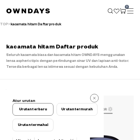
0
TOP
kacamata hitam Daftar produk
kacamata hitam Daftar produk
Seluruh kacamata biasa dan kacamata hitam OWNDAYS menggunakan
lensa aspheric tipis dengan perlindungan sinar UV dan lapisan anti-kotor.
Tersedia berbagai lensa istimewa sesuai dengan kebutuhan Anda.
122 buah
Atur urutan
122 buah
Urutan terbaru
Urutan termurah
Urutan termahal
Kriteria filter