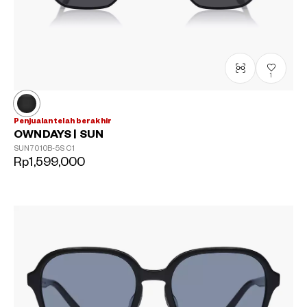
1
Penjualan telah berakhir
OWNDAYS | SUN
SUN7010B-5S
C1
Rp1,599,000