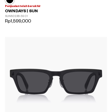
Penjualan telah berakhir
OWNDAYS | SUN
SUN8023B-5S
C1
Rp1,599,000