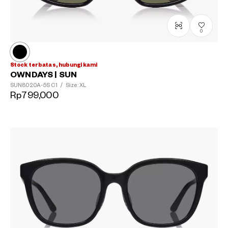
0
Stock terbatas, hubungi kami
OWNDAYS | SUN
SUN8020A-5S
C1
/
Size: XL
Rp799,000