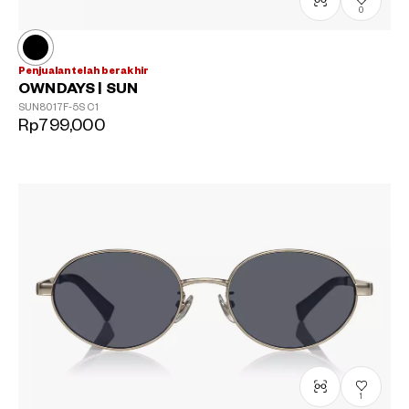
0
Penjualan telah berakhir
OWNDAYS | SUN
SUN8017F-5S
C1
Rp799,000
1