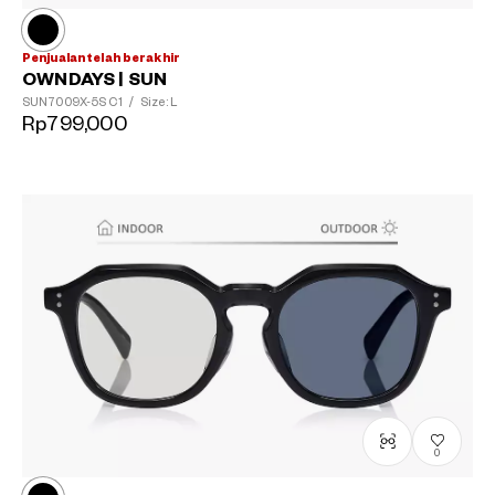
Penjualan telah berakhir
OWNDAYS | SUN
SUN7009X-5S
C1
/
Size: L
Rp799,000
0