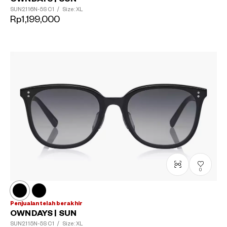
SUN2116N-5S
C1
/
Size: XL
Rp1,199,000
0
Penjualan telah berakhir
OWNDAYS | SUN
SUN2115N-5S
C1
/
Size: XL