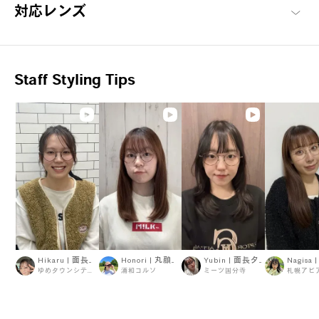
す。
対応レンズ
OWNDAYS | AIR 商品一覧へ
Staff Styling Tips
Hikaru | 面長タイプ
Honori | 丸顔タイプ
Yubin | 面長タイプ
ゆめタウンシティーモール
浦和コルソ
ミーツ国分寺
札幌アピ