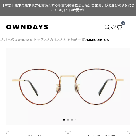
【重要】熊本県熊本地方を震源とする地震の影響による店舗営業およびお届けの遅延につ
いて（8月7日 9時更新）
0
メガネのOWNDAYS トップ
メガネ
メガネ商品一覧
MM1001B-0S