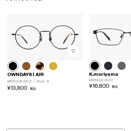
?
+¥0
K.moriyama
OWNDAYS | AIR
KM1140G-0S C1
Size: S
MM1002B-0S C1
/
¥16,800
¥13,800
税込
税込