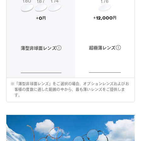
1.60
1.74
1.67
1.76
12,000
0
+
+
円
円
超極薄レンズ
薄型非球面レンズ
※
「薄型非球面レンズ」をご選択の場合、オプションレンズおよびお
客様の度数に適した範囲の中から、最も薄いレンズをご提供しま
す。