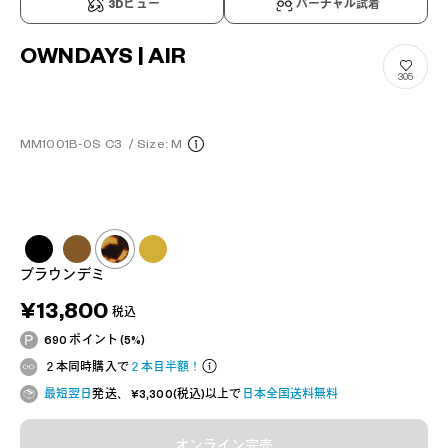
3Dビュー
バーチャル試着
OWNDAYS | AIR
305
MM1001B-0S C3
/
Size: M
ブラウンデミ
¥13,800
税込
690 ポイント (5%)
２本同時購入で
２本目半額！
最短翌日
発送、 ¥3,300(税込)以上で
日本全国送料無料
オンライン完売