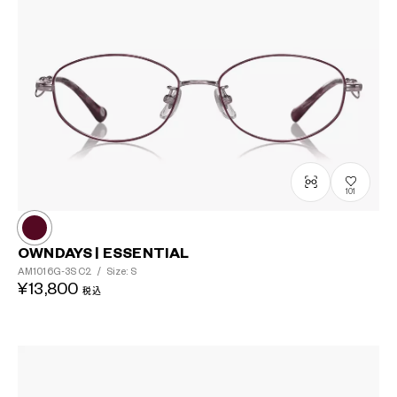
101
OWNDAYS | ESSENTIAL
AM1016G-3S
C2
/
Size: S
¥13,800
税込