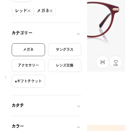
絞り込み条件
レッド
メガネ
カテゴリー
メガネ
サングラス
アクセサリー
レンズ交換
235
eギフトチケット
オンライン限定商品
OWNDAYS × むくえなちっく。
むくの毎日定番 Model
ME2001G-5A
C3
/
Size: M
¥12,000
カタチ
税込
カラー