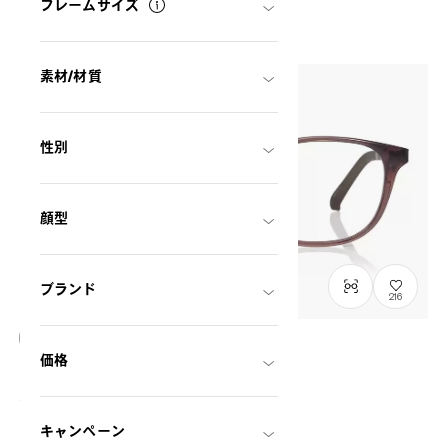
ントがもらえます。
フレームサイズ
素材/材質
性別
顔型
ブランド
216
価格
OWNDAYS | ESSENTIAL
FC2036V-4A
C2
/
Size: XS
¥9,800
税込
キャンペーン