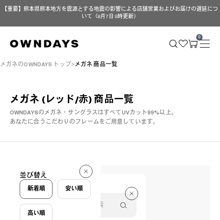
【重要】熊本県熊本地方を震源とする地震の影響による店舗営業およびお届けの遅延につ
いて（8月7日 9時更新）
0
メガネのOWNDAYS トップ
メガネ 商品一覧
メガネ (レッド/赤)
商品一覧
OWNDAYSのメガネ・サングラスはすべてUVカット99%以上。
あなたに合うこだわりのフレームをご用意しています。
20 件
並び替え
20 件
新着順
安い順
高い順