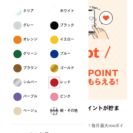
クリア
ホワイト
グレー
ブラック
オレンジ
イエロー
グリーン
ブルー
ブラウン
ゴールド
シルバー
レッド
パープル
ピンク
【会員限定】お気に入り登録でポイントが貯ま
ベージュ
柄・その他
る！
お気に入り登録1商品につき10ポイントGET！毎月最大100ポイ