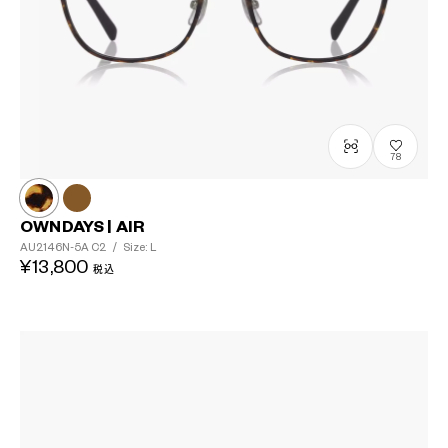
78
OWNDAYS | AIR
AU2146N-5A
C2
/
Size: L
¥13,800
税込