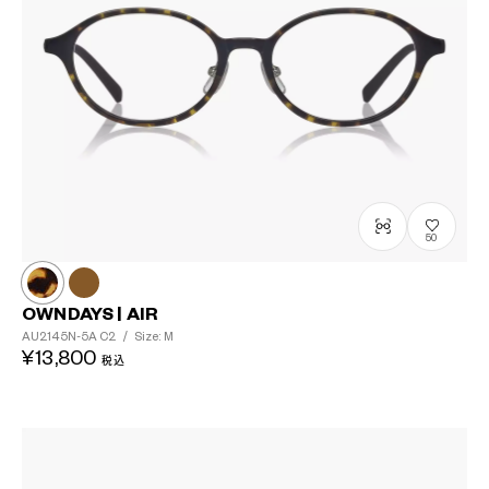
50
OWNDAYS | AIR
AU2145N-5A
C2
/
Size: M
¥13,800
税込