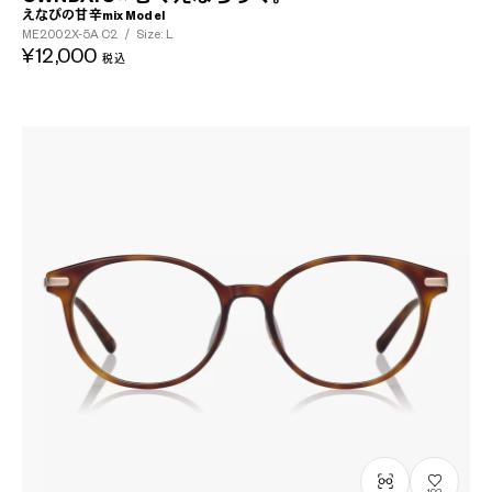
えなぴの甘辛mix Model
ME2002X-5A
C2
/
Size: L
¥12,000
税込