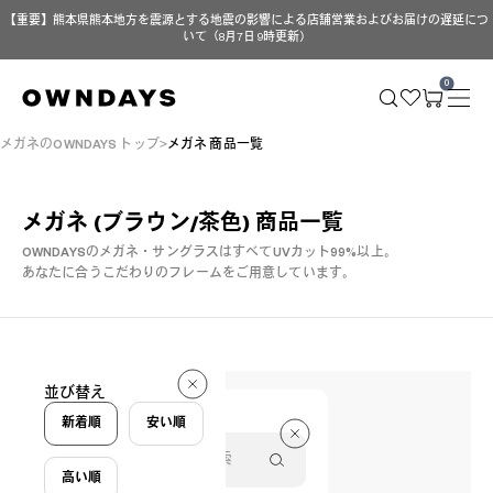
【重要】熊本県熊本地方を震源とする地震の影響による店舗営業およびお届けの遅延につ
いて（8月7日 9時更新）
0
メガネのOWNDAYS トップ
メガネ 商品一覧
メガネ (ブラウン/茶色)
商品一覧
OWNDAYSのメガネ・サングラスはすべてUVカット99%以上。
あなたに合うこだわりのフレームをご用意しています。
144 件
並び替え
144 件
新着順
安い順
高い順