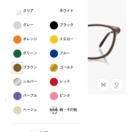
クリア
ホワイト
グレー
ブラック
オレンジ
イエロー
グリーン
ブルー
ブラウン
ゴールド
シルバー
レッド
177
パープル
ピンク
OWNDAYS × POMPOMPURIN
ベージュ
柄・その他
レトロ model
SR2009M-6A
C1
/
Size: XS
¥13,800
税込