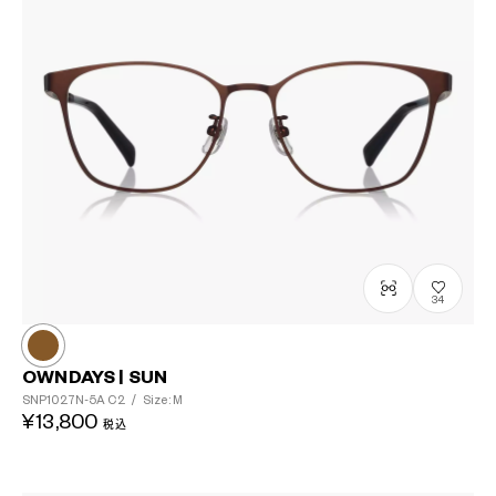
34
OWNDAYS | SUN
SNP1027N-5A
C2
/
Size: M
¥13,800
税込