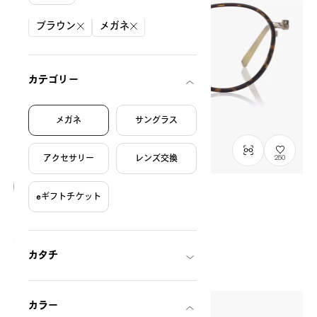
絞り込み条件
ブラウン
メガネ
カテゴリー
メガネ
サングラス
アクセサリー
レンズ交換
250
eギフトチケット
OWNDAYS × POMPOMPURIN
ぷるんっと model
SRK1013M-6A
C1
/
Size: M
¥13,800
税込
カタチ
カラー