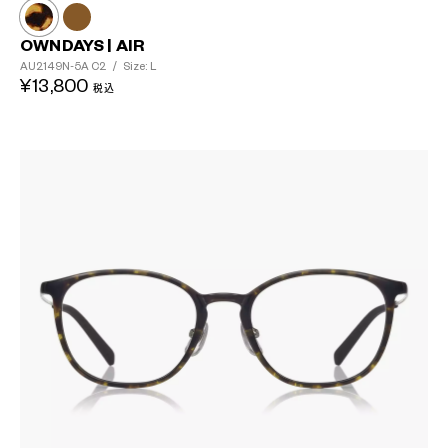
OWNDAYS | AIR
AU2149N-5A
C2
/
Size: L
¥13,800
税込