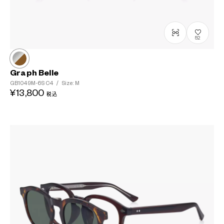
52
Graph Belle
GB1049M-6S
C4
/
Size: M
¥13,800
税込