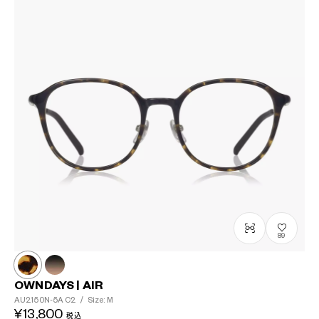
89
OWNDAYS | AIR
AU2150N-5A
C2
/
Size: M
¥13,800
税込