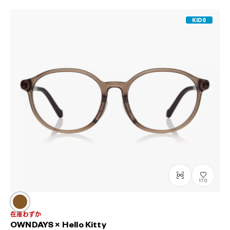
KIDS
170
在庫わずか
OWNDAYS × Hello Kitty