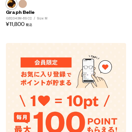
Graph Belle
GB2043M-6S
C2
/
Size: M
¥11,800
税込