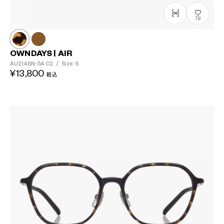
?
79
+¥0
OWNDAYS | AIR
AU2148N-5A
C2
/
Size: S
¥13,800
税込