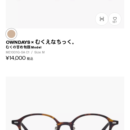
137
OWNDAYS × むくえなちっく。
むくの甘め旬顔 Model
ME1001G-5A
C1
/
Size: M
¥14,000
税込