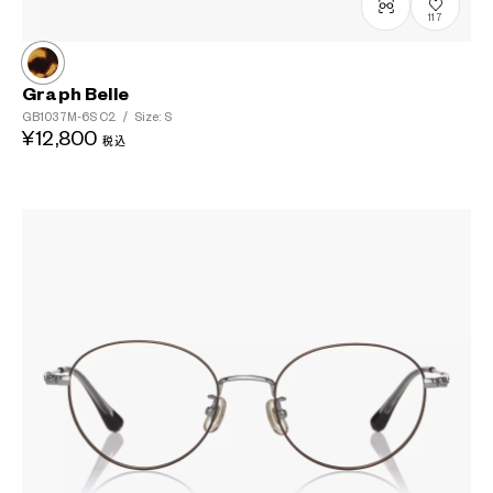
117
Graph Belle
GB1037M-6S
C2
/
Size: S
¥12,800
税込