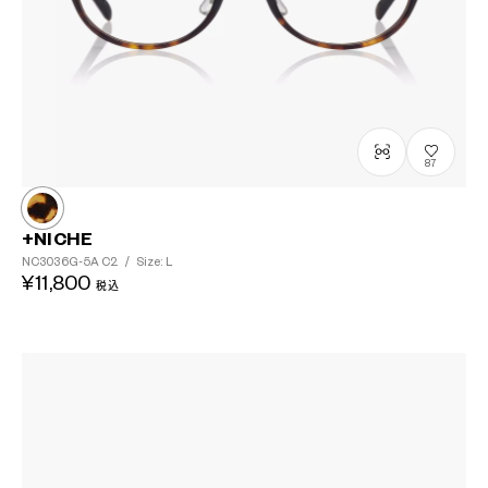
87
+NICHE
NC3036G-5A
C2
/
Size: L
¥11,800
税込