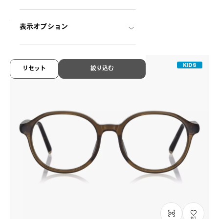
とろ～り mini model
SRK1006M-6A
C1
/
Size: XXS
¥11,800
税込
表示オプション
KIDS
リセット
絞り込む
110