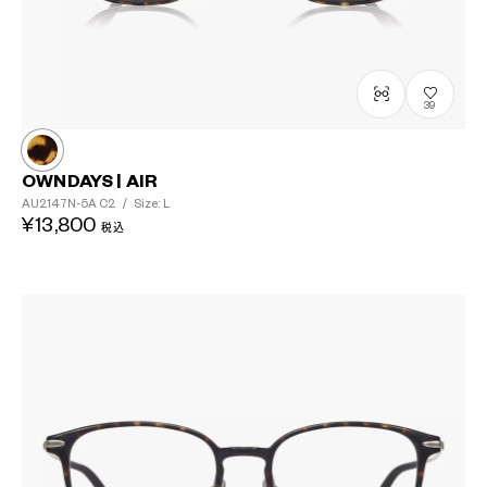
39
OWNDAYS | AIR
AU2147N-5A
C2
/
Size: L
¥13,800
税込