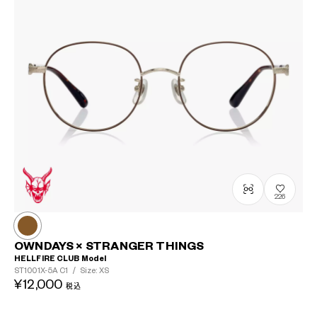
226
OWNDAYS × STRANGER THINGS
HELLFIRE CLUB Model
ST1001X-5A
C1
/
Size: XS
¥12,000
税込