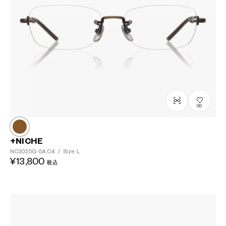
88
+NICHE
NC3035G-5A
C4
/
Size: L
¥13,800
税込