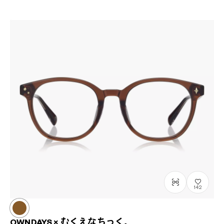
142
OWNDAYS × むくえなちっく。