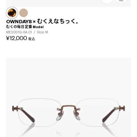
193
OWNDAYS × むくえなちっく。
むくの毎日定番 Model
ME2001G-5A
C1
/
Size: M
¥12,000
税込