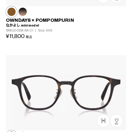
OWNDAYS × POMPOMPURIN
なかよし mini model
SRK2002M-6A
C1
/
Size: XXS
¥11,800
税込
93