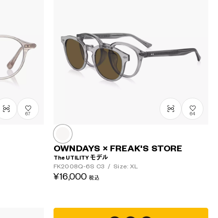
67
64
OWNDAYS × FREAK'S STORE
The UTILITY モデル
FK2008Q-6S
C3
/
Size: XL
¥16,000
税込