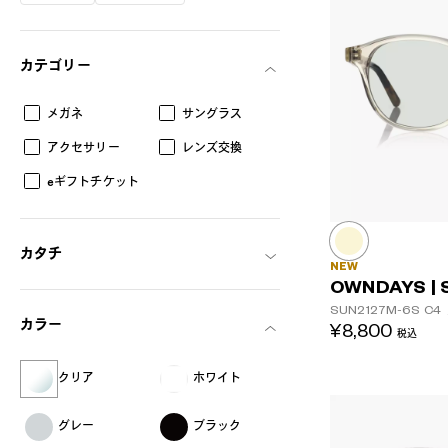
カテゴリー
メガネ
サングラス
AR
3D
アクセサリー
レンズ交換
eギフトチケット
カタチ
NEW
OWNDAYS | 
SUN2127M-6S
C4
カラー
¥8,800
税込
クリア
ホワイト
グレー
ブラック