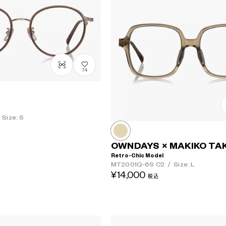
74
Size: S
OWNDAYS × MAKIKO TA
Retro-Chic Model
MT2001Q-6S
C2
/
Size: L
¥14,000
税込