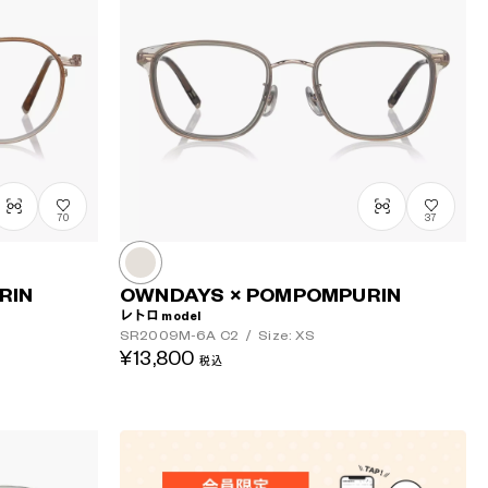
高い順
70
37
RIN
OWNDAYS × POMPOMPURIN
レトロ model
SR2009M-6A
C2
/
Size: XS
¥13,800
税込