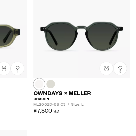
19
11
OWNDAYS × MELLER
CHAUEN
ML2002D-6S
C3
/
Size: L
¥7,800
税込