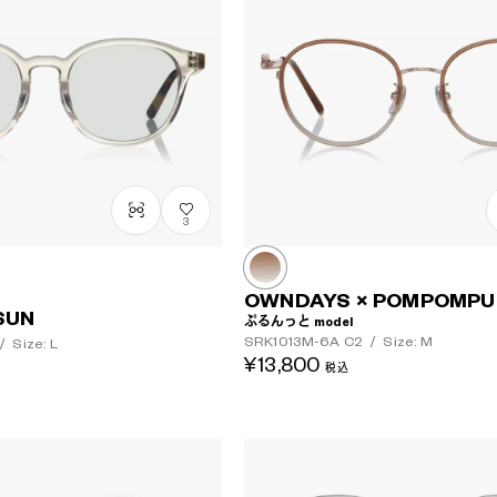
3
OWNDAYS × POMPOMPU
SUN
ぷるんっと model
SRK1013M-6A
C2
/
Size: M
/
Size: L
¥13,800
税込