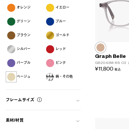
オレンジ
イエロー
グリーン
ブルー
ブラウン
ゴールド
シルバー
レッド
Graph Belle
GB2043M-6S
C3
パープル
ピンク
¥11,800
税込
ベージュ
柄・その他
フレームサイズ
素材/材質