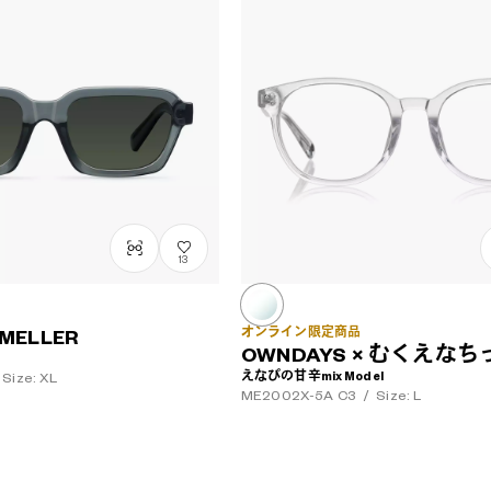
13
オンライン限定商品
 MELLER
OWNDAYS × むくえな
えなぴの甘辛mix Model
Size: XL
ME2002X-5A
C3
/
Size: L
¥12,000
税込