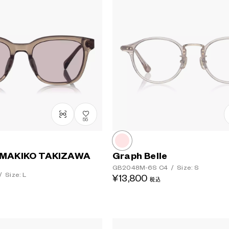
55
MAKIKO TAKIZAWA
Graph Belle
GB2048M-6S
C4
/
Size: S
/
Size: L
¥13,800
税込