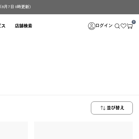
月7日 9時更新）
0
ログイン
ビス
店舗検索
並び替え
新着順
安い順