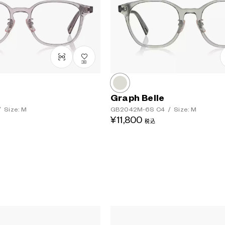
38
Graph Belle
/
Size: M
GB2042M-6S
C4
/
Size: M
¥11,800
税込
レンズカラー