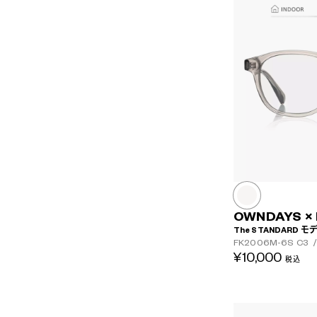
OWNDAYS × 
The STANDARD モ
FK2006M-6S
C3
/
¥10,000
税込