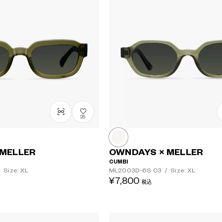
25
 MELLER
OWNDAYS × MELLER
CUMBI
/
Size: XL
ML2003D-6S
C3
/
Size: XL
¥7,800
税込