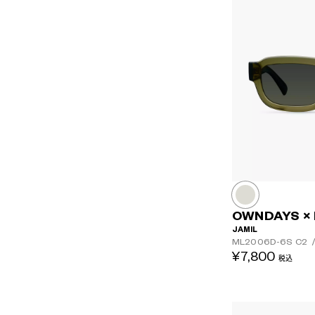
OWNDAYS ×
JAMIL
ML2006D-6S
C2
¥7,800
税込