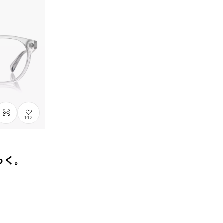
142
ちっく。