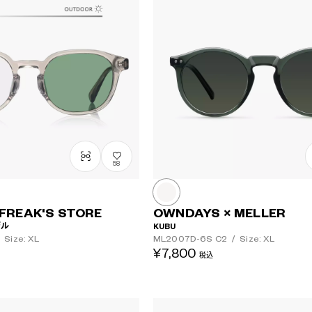
58
FREAK'S STORE
OWNDAYS × MELLER
デル
KUBU
Size: XL
ML2007D-6S
C2
/
Size: XL
¥7,800
税込