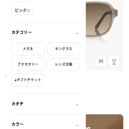
絞り込み条件
ピンク
カテゴリー
メガネ
サングラス
アクセサリー
レンズ交換
45
eギフトチケット
OWNDAYS | SUN
SUN2120N-5S
C3
/
Size: L
¥6,800
税込
カタチ
カラー