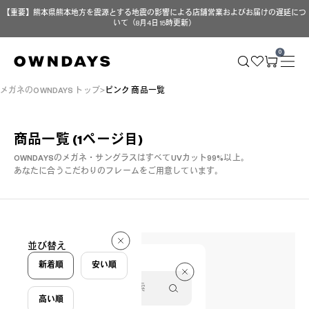
【重要】熊本県熊本地方を震源とする地震の影響による店舗営業およびお届けの遅延につ
いて（8月4日 15時更新）
0
メガネのOWNDAYS トップ
ピンク 商品一覧
商品一覧
(1ページ目)
OWNDAYSのメガネ・サングラスはすべてUVカット99%以上。
あなたに合うこだわりのフレームをご用意しています。
15 件
並び替え
15 件
新着順
安い順
高い順