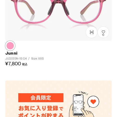
19
Junni
JU2033N-1S
C4
/
Size: XXS
¥7,800
税込