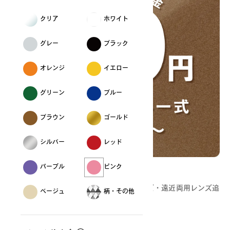
クリア
ホワイト
グレー
ブラック
オレンジ
イエロー
グリーン
ブルー
ブラウン
ゴールド
シルバー
レッド
パープル
ピンク
どんな度数でも追加料金0円
OWNDAYSなら、どんな度数でも薄型レンズ・遠近両用レンズ追
ベージュ
柄・その他
加料金0円！