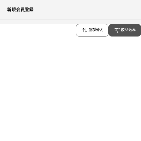
新規会員登録
並び替え
絞り込み
お問い合わせ
0120-900-298
受付時間
10:00 - 20:00
携帯電話・PHSからもご利用いただけます
よくある質問はこちら
OWNDAYS公式アカウント
COPYRIGHT (C) OWNDAYS co., ltd. ALL
RIGHTS RESERVED.