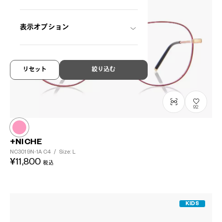
表示オプション
リセット
絞り込む
92
+NICHE
NC3019N-1A
C4
/
Size: L
¥11,800
税込
KIDS