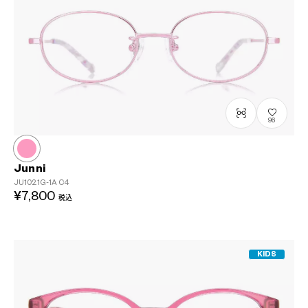
96
Junni
JU1021G-1A
C4
¥7,800
税込
KIDS