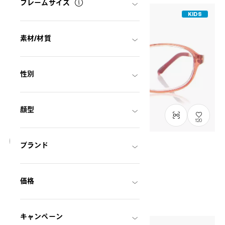
フレームサイズ
KIDS
素材/材質
性別
顔型
120
ブランド
OUTLET
OWNDAYS | ESSENTIAL
ECO2021Q-1A
C4
/
Size: XXS
価格
¥6,160
税込
キャンペーン