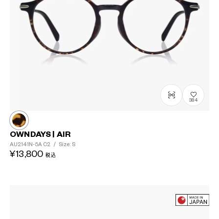
?
+¥0
384
OWNDAYS | AIR
AU2141N-5A
C2
/
Size: S
¥13,800
税込