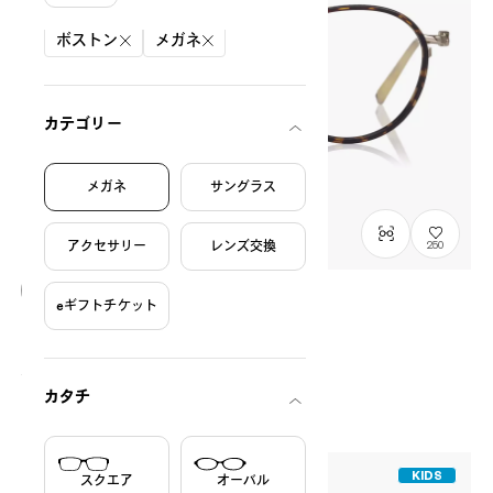
絞り込み条件
ボストン
メガネ
カテゴリー
メガネ
サングラス
アクセサリー
レンズ交換
250
eギフトチケット
OWNDAYS × POMPOMPURIN
ぷるんっと model
SRK1013M-6A
C1
/
Size: M
¥13,800
税込
カタチ
KIDS
スクエア
オーバル