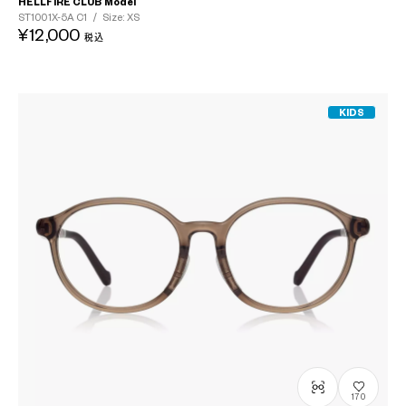
HELLFIRE CLUB Model
ST1001X-5A
C1
/
Size: XS
¥12,000
税込
KIDS
170