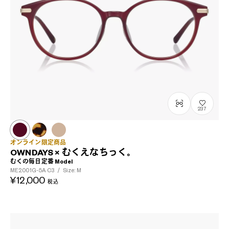
237
オンライン限定商品
OWNDAYS × むくえなちっく。
むくの毎日定番 Model
ME2001G-5A
C3
/
Size: M
¥12,000
税込