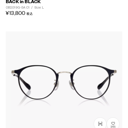
BACK in BLACK
OB2019G-5A
C1
/
Size: L
¥13,800
税込
345