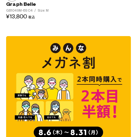
Graph Belle
GB1049M-6S
C4
/
Size: M
¥13,800
税込