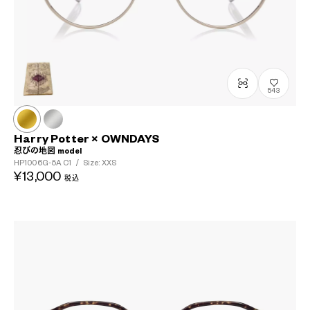
543
Harry Potter × OWNDAYS
忍びの地図 model
HP1006G-5A
C1
/
Size: XXS
¥13,000
税込