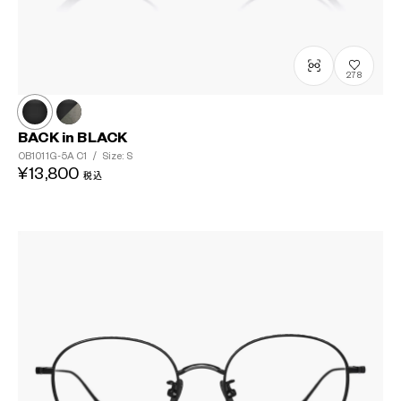
278
BACK in BLACK
OB1011G-5A
C1
/
Size: S
¥13,800
税込