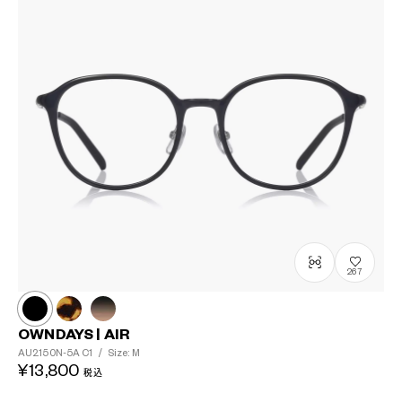
267
OWNDAYS | AIR
AU2150N-5A
C1
/
Size: M
¥13,800
税込