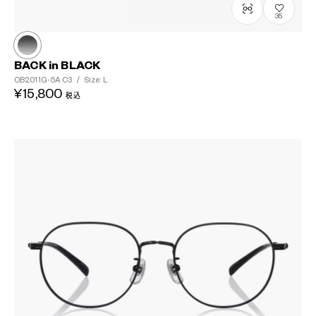
35
BACK in BLACK
OB2011G-5A
C3
/
Size: L
¥15,800
税込