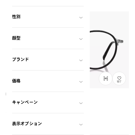
性別
顔型
ブランド
価格
187
Graph Belle
キャンペーン
GB1037M-6S
C1
/
Size: S
¥12,800
税込
表示オプション