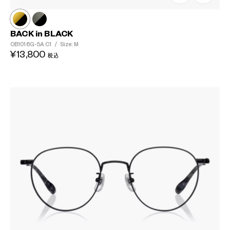
BACK in BLACK
OB1016G-5A
C1
/
Size: M
¥13,800
税込