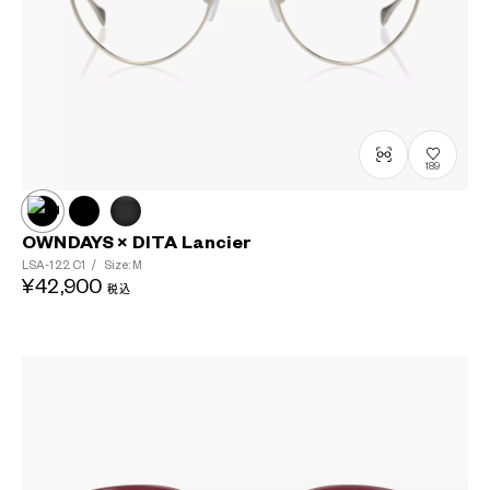
189
OWNDAYS × DITA Lancier
LSA-122
C1
/
Size: M
¥42,900
税込