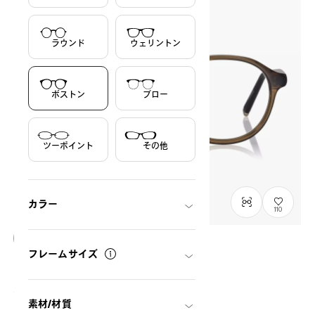
ラウンド
ウェリントン
ボストン
ブロー
ツーポイント
その他
カラー
110
フレームサイズ
OWNDAYS × POMPOMPURIN
なかよし mini model
SRK2002M-6A
C1
/
Size: XXS
¥11,800
税込
素材/材質