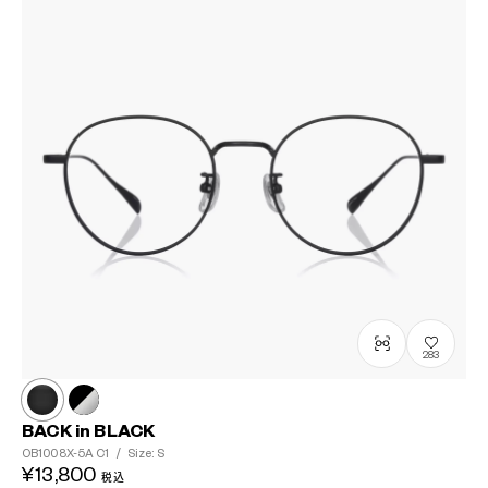
283
BACK in BLACK
OB1008X-5A
C1
/
Size: S
¥13,800
税込