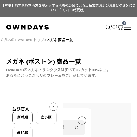
【重要】熊本県熊本地方を震源とする地震の影響による店舗営業およびお届けの遅延につ
いて（8月7日 9時更新）
0
メガネのOWNDAYS トップ
メガネ 商品一覧
メガネ (ボストン)
商品一覧
OWNDAYSのメガネ・サングラスはすべてUVカット99%以上。
あなたに合うこだわりのフレームをご用意しています。
65 件
並び替え
65 件
新着順
安い順
高い順