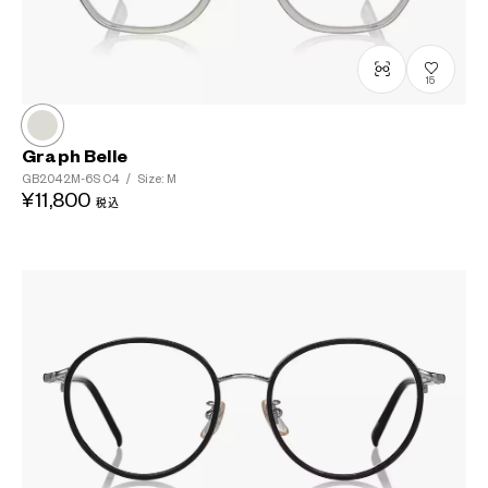
15
Graph Belle
GB2042M-6S
C4
/
Size: M
¥11,800
税込