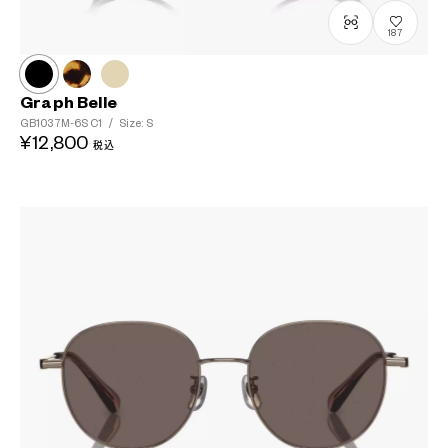
187
Graph Belle
GB1037M-6S
C1
/
Size: S
¥12,800
税込