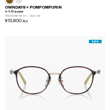
OWNDAYS × POMPOMPURIN
レトロ model
SR2009M-6A
C1
/
Size: XS
¥13,800
税込
KIDS