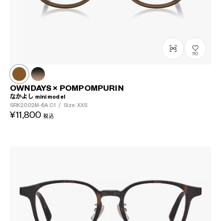
110
OWNDAYS × POMPOMPURIN
なかよし mini model
SRK2002M-6A
C1
/
Size: XXS
¥11,800
税込