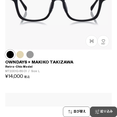
147
OWNDAYS × MAKIKO TAKIZAWA
Retro-Chic Model
MT2001Q-6S
C1
/
Size: L
¥14,000
税込
並び替え
絞り込み