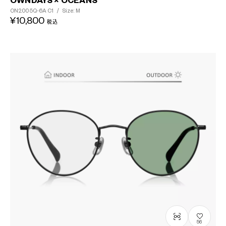
OWNDAYS × OCEANS
ON2005Q-6A
C1
/
Size: M
¥10,800
税込
56