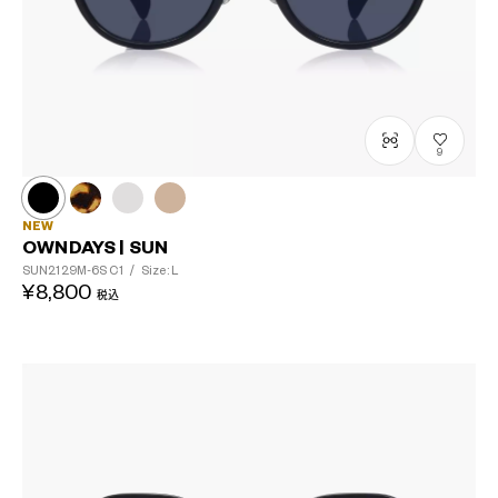
9
NEW
OWNDAYS | SUN
SUN2129M-6S
C1
/
Size: L
¥8,800
税込