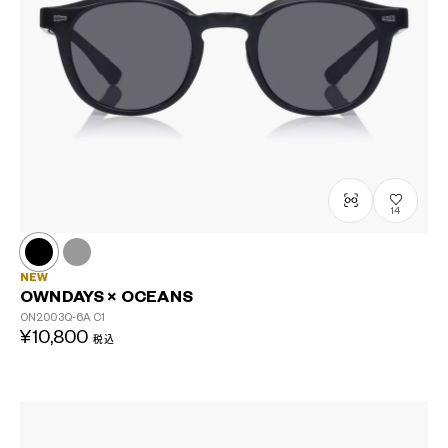
14
NEW
OWNDAYS × OCEANS
ON2003Q-6A
C1
¥10,800
税込