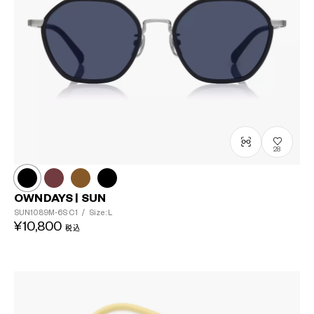
28
OWNDAYS | SUN
SUN1089M-6S
C1
/
Size: L
¥10,800
税込