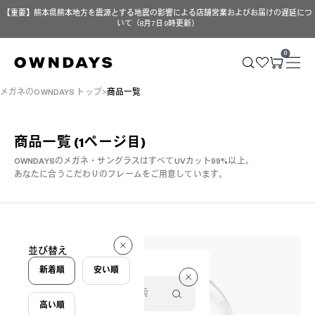
【重要】熊本県熊本地方を震源とする地震の影響による店舗営業およびお届けの遅延につ
いて（8月7日 9時更新）
0
メガネのOWNDAYS トップ
商品一覧
商品一覧
(1ページ目)
OWNDAYSのメガネ・サングラスはすべてUVカット99%以上。
あなたに合うこだわりのフレームをご用意しています。
293 件
並び替え
293 件
新着順
安い順
高い順