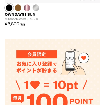
OWNDAYS | SUN
SUN1088M-6S
C1
/
Size: S
¥8,800
税込