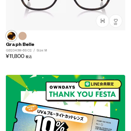
93
Graph Belle
GB2043M-6S
C2
/
Size: M
¥11,800
税込