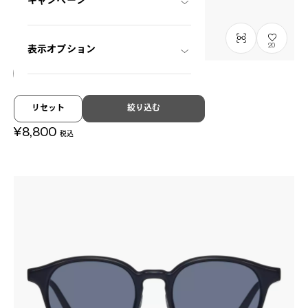
キャンペーン
20
表示オプション
NEW
OWNDAYS | SUN
リセット
絞り込む
SUN2128M-6S
C1
/
Size: XL
¥8,800
税込