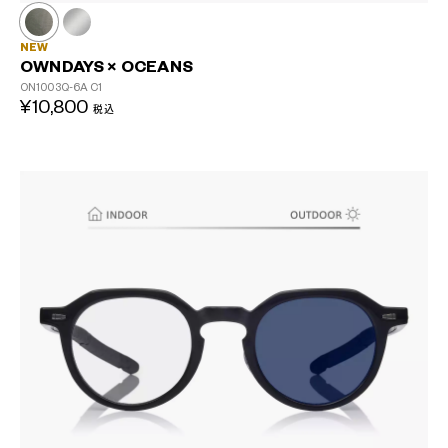
NEW
OWNDAYS × OCEANS
ON1003Q-6A
C1
¥10,800
税込