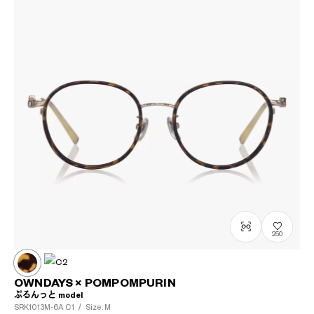
250
OWNDAYS × POMPOMPURIN
ぷるんっと model
SRK1013M-6A
C1
/
Size: M