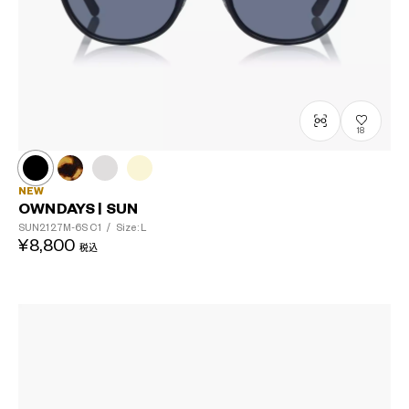
18
NEW
OWNDAYS | SUN
SUN2127M-6S
C1
/
Size: L
¥8,800
税込