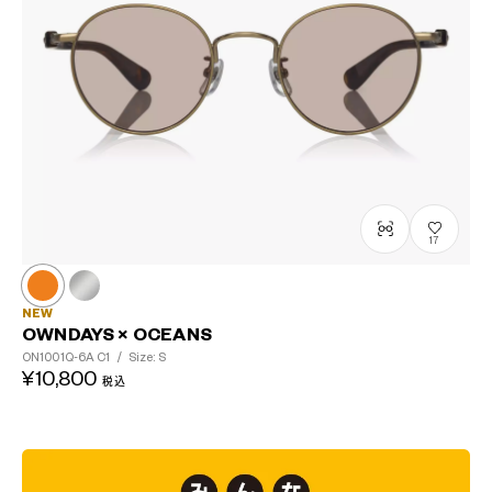
17
NEW
OWNDAYS × OCEANS
ON1001Q-6A
C1
/
Size: S
¥10,800
税込