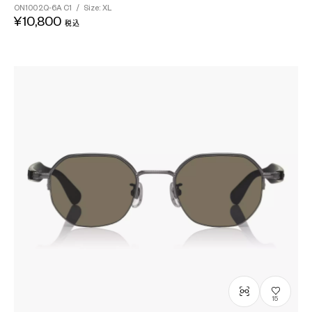
ON1002Q-6A
C1
/
Size: XL
¥10,800
税込
15