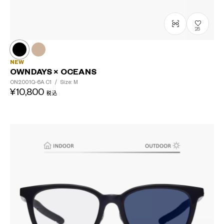
25
NEW
OWNDAYS × OCEANS
ON2001Q-6A
C1
/
Size: M
¥10,800
税込