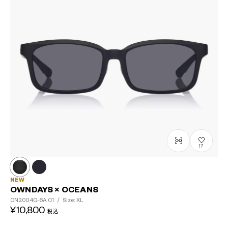
17
NEW
OWNDAYS × OCEANS
ON2004Q-6A
C1
/
Size: XL
¥10,800
税込