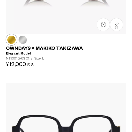
74
OWNDAYS × MAKIKO TAKIZAWA
Elegant Model
MT1001Q-6S
C1
/
Size: L
¥12,000
税込