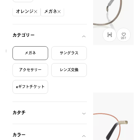
絞り込み条件
オレンジ
メガネ
カテゴリー
237
メガネ
サングラス
OWNDAYS | ESSENTIAL
LB1018X-4S
C2
アクセサリー
レンズ交換
¥11,800
税込
eギフトチケット
カタチ
カラー