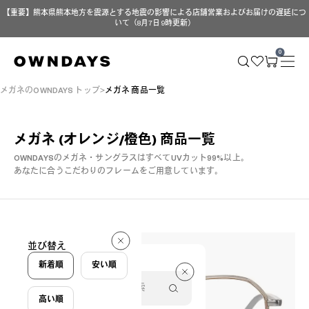
【重要】熊本県熊本地方を震源とする地震の影響による店舗営業およびお届けの遅延につ
いて（8月7日 9時更新）
0
メガネのOWNDAYS トップ
メガネ 商品一覧
メガネ (オレンジ/橙色)
商品一覧
OWNDAYSのメガネ・サングラスはすべてUVカット99%以上。
あなたに合うこだわりのフレームをご用意しています。
6 件
並び替え
6 件
新着順
安い順
高い順