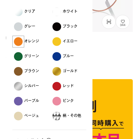
クリア
ホワイト
344
グレー
ブラック
オレンジ
イエロー
東京リベンジャーズ
TR1004Y-3S
T.Mitsu
グリーン
ブルー
¥9,900
税込
ブラウン
ゴールド
シルバー
レッド
パープル
ピンク
ベージュ
柄・その他