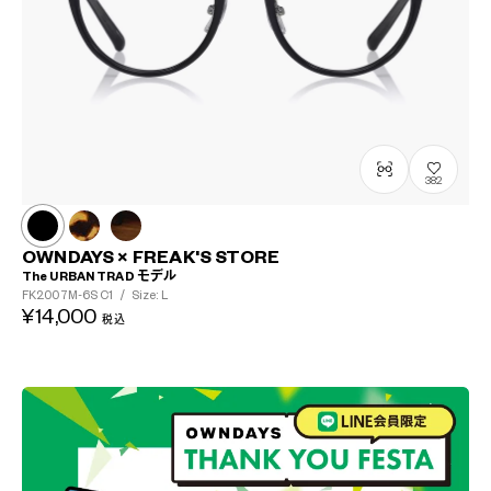
382
OWNDAYS × FREAK'S STORE
The URBAN TRAD モデル
FK2007M-6S
C1
/
Size: L
¥14,000
税込