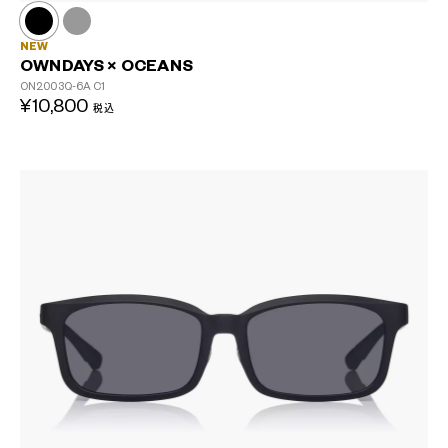
NEW
OWNDAYS × OCEANS
ON2003Q-6A
C1
¥10,800
税込