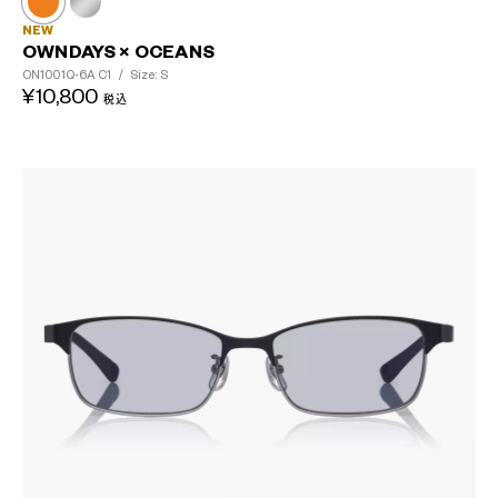
NEW
OWNDAYS × OCEANS
ON1001Q-6A
C1
/
Size: S
¥10,800
税込