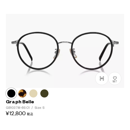
187
Graph Belle
GB1037M-6S
C1
/
Size: S
¥12,800
税込