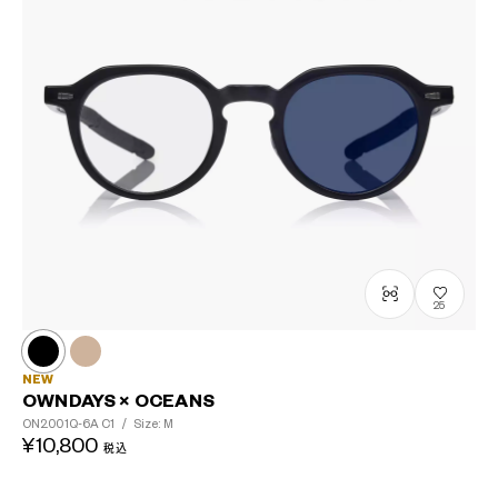
25
NEW
OWNDAYS × OCEANS
ON2001Q-6A
C1
/
Size: M
¥10,800
税込