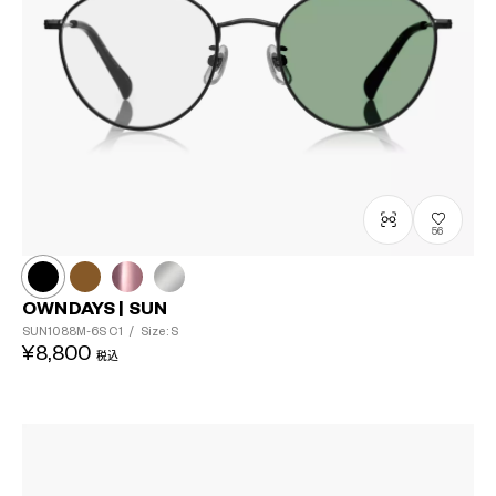
56
OWNDAYS | SUN
SUN1088M-6S
C1
/
Size: S
¥8,800
税込