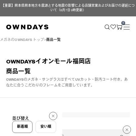
【重要】熊本県熊本地方を震源とする地震の影響による店舗営業およびお届けの遅延につ
いて（8月7日 9時更新）
0
メガネのOWNDAYS トップ
商品一覧
OWNDAYSイオンモール福岡店
商品一覧
OWNDAYSのメガネ・サングラスはすべてUVカット・防汚コート付き。
あ
なたに合うこだわりのフレームをご用意しています。
336 件
並び替え
336 件
新着順
安い順