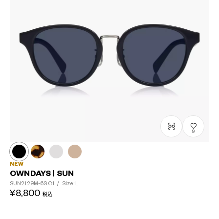
9
NEW
OWNDAYS | SUN
SUN2129M-6S
C1
/
Size: L
¥8,800
税込