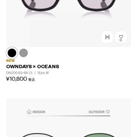
21
NEW
OWNDAYS × OCEANS
ON2005Q-6A
C1
/
Size: M
¥10,800
税込