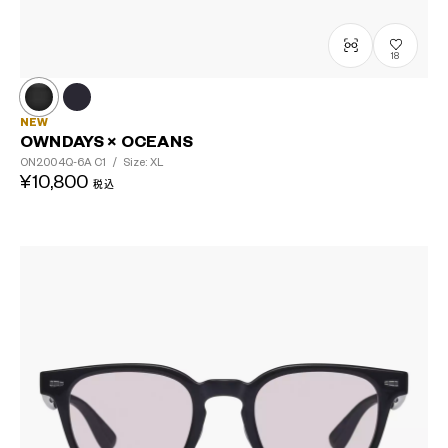
18
NEW
OWNDAYS × OCEANS
ON2004Q-6A
C1
/
Size: XL
¥10,800
税込