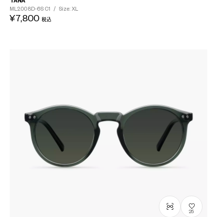
TANA
ML2008D-6S
C1
/
Size: XL
¥7,800
税込
25