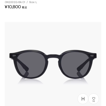
ON2002Q-6A
C1
/
Size: L
¥10,800
税込
14