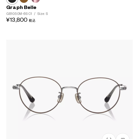
Graph Belle
GB1050M-6S
C1
/
Size: S
¥13,800
税込