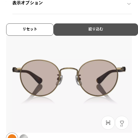
¥8,800
表示オプション
税込
リセット
絞り込む
17