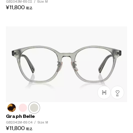
GB2043M-6S
C2
/
Size: M
¥11,800
税込
16
Graph Belle
GB2042M-6S
C4
/
Size: M
¥11,800
税込