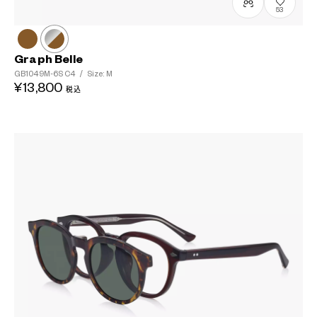
53
?
+¥0
Graph Belle
GB1049M-6S
C4
/
Size: M
¥13,800
税込