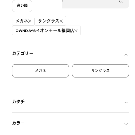
高い順
絞り込み条件
メガネ
サングラス
OWNDAYSイオンモール福岡店
カテゴリー
メガネ
サングラス
20
NEW
カタチ
OWNDAYS | SUN
SUN2128M-6S
C1
/
Size: XL
¥8,800
税込
カラー