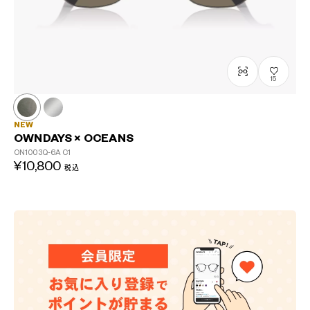
15
NEW
OWNDAYS × OCEANS
ON1003Q-6A
C1
¥10,800
税込