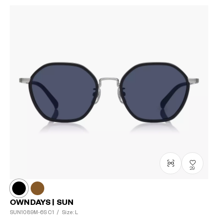
29
OWNDAYS | SUN
SUN1089M-6S
C1
/
Size: L