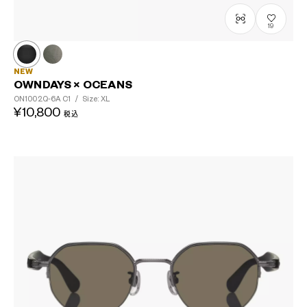
19
NEW
OWNDAYS × OCEANS
ON1002Q-6A
C1
/
Size: XL
¥10,800
税込