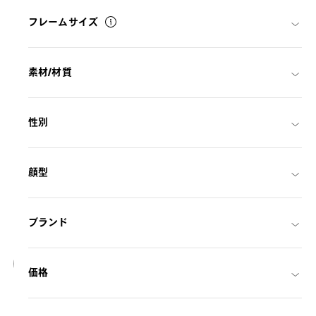
フレームサイズ
素材/材質
性別
顔型
ブランド
18
価格
NEW
OWNDAYS | SUN
SUN2127M-6S
C1
/
Size: L