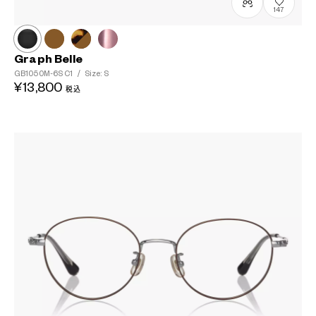
147
?
+¥0
Graph Belle
GB1050M-6S
C1
/
Size: S
¥13,800
税込