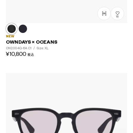
18
NEW
OWNDAYS × OCEANS
ON2004Q-6A
C1
/
Size: XL
¥10,800
税込