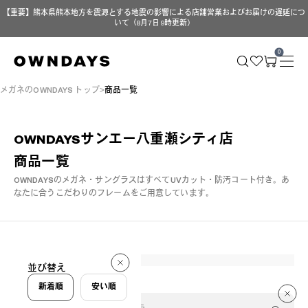
【重要】熊本県熊本地方を震源とする地震の影響による店舗営業およびお届けの遅延につ
いて（8月7日 9時更新）
0
メガネのOWNDAYS トップ
商品一覧
OWNDAYSサンエー八重瀬シティ店
商品一覧
OWNDAYSのメガネ・サングラスはすべてUVカット・防汚コート付き。
あ
なたに合うこだわりのフレームをご用意しています。
273 件
並び替え
273 件
新着順
安い順