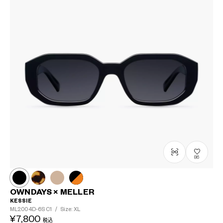
86
OWNDAYS × MELLER
KESSIE
ML2004D-6S
C1
/
Size: XL
¥7,800
税込