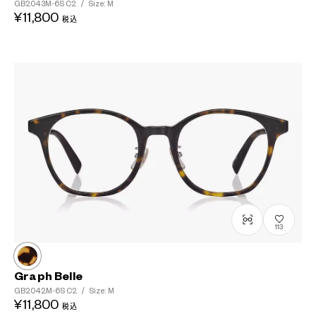
GB2043M-6S
C2
/
Size: M
¥11,800
税込
113
Graph Belle
GB2042M-6S
C2
/
Size: M
¥11,800
税込