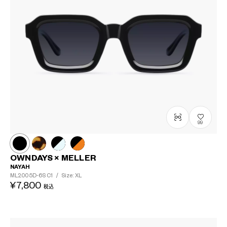
99
OWNDAYS × MELLER
NAYAH
ML2005D-6S
C1
/
Size: XL
¥7,800
税込