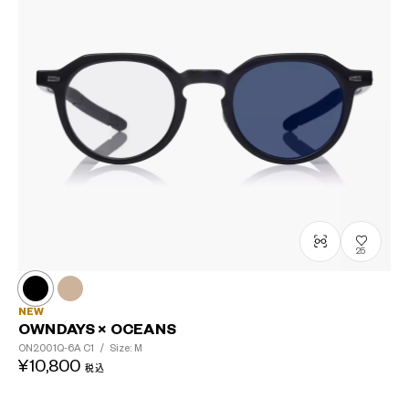
25
NEW
OWNDAYS × OCEANS
ON2001Q-6A
C1
/
Size: M
¥10,800
税込