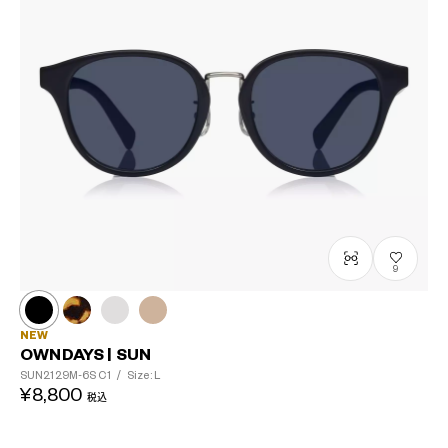
9
NEW
OWNDAYS | SUN
SUN2129M-6S
C1
/
Size: L
¥8,800
税込