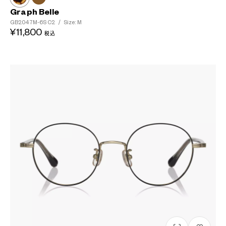
Graph Belle
GB2047M-6S
C2
/
Size: M
¥11,800
税込