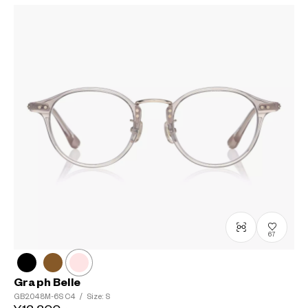
67
Graph Belle
GB2048M-6S
C4
/
Size: S