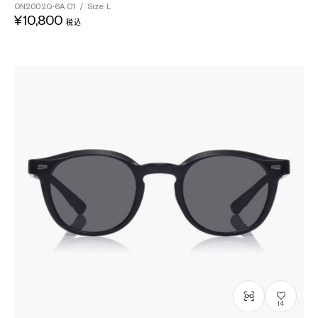
ON2002Q-6A
C1
/
Size: L
¥10,800
税込
14