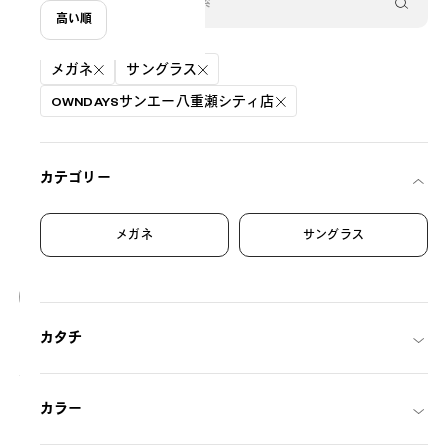
高い順
絞り込み条件
メガネ
サングラス
OWNDAYSサンエー八重瀬シティ店
カテゴリー
メガネ
サングラス
20
NEW
カタチ
OWNDAYS | SUN
SUN2128M-6S
C1
/
Size: XL
¥8,800
税込
カラー