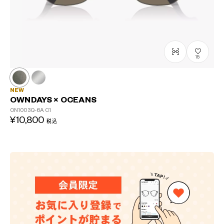
15
NEW
OWNDAYS × OCEANS
ON1003Q-6A
C1
¥10,800
税込