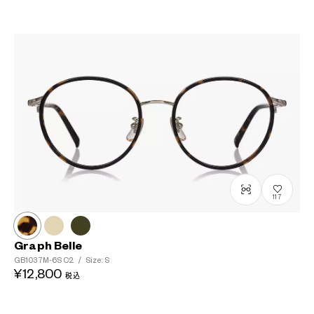
117
Graph Belle
GB1037M-6S
C2
/
Size: S
¥12,800
税込