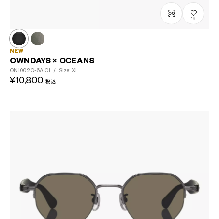
19
NEW
OWNDAYS × OCEANS
ON1002Q-6A
C1
/
Size: XL
¥10,800
税込