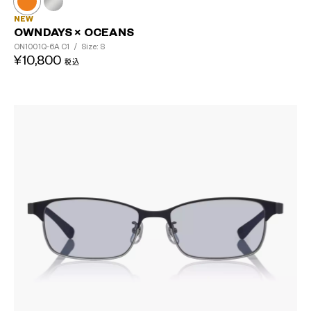
NEW
OWNDAYS × OCEANS
ON1001Q-6A
C1
/
Size: S
¥10,800
税込