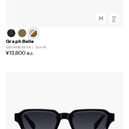
53
Graph Belle
GB1049M-6S
C4
/
Size: M
¥13,800
税込