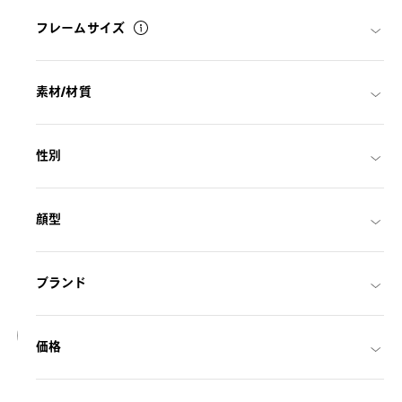
フレームサイズ
素材/材質
性別
顔型
ブランド
18
価格
NEW
OWNDAYS | SUN
SUN2127M-6S
C1
/
Size: L