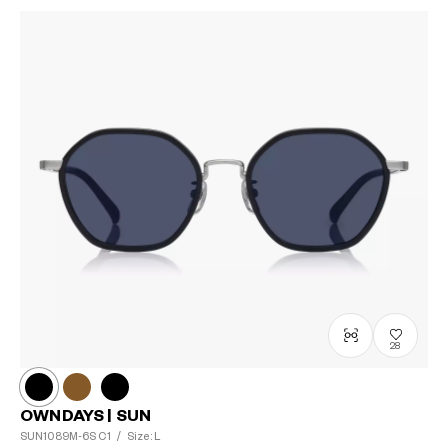
28
OWNDAYS | SUN
SUN1089M-6S
C1
/
Size: L