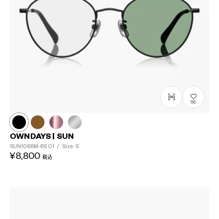
56
OWNDAYS | SUN
SUN1088M-6S
C1
/
Size: S
¥8,800
税込