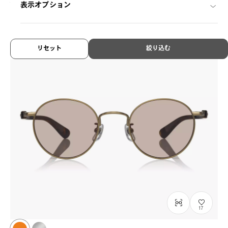
¥8,800
表示オプション
税込
リセット
絞り込む
17