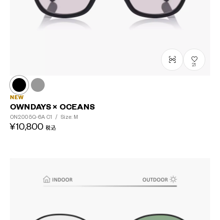
21
NEW
OWNDAYS × OCEANS
ON2005Q-6A
C1
/
Size: M
¥10,800
税込