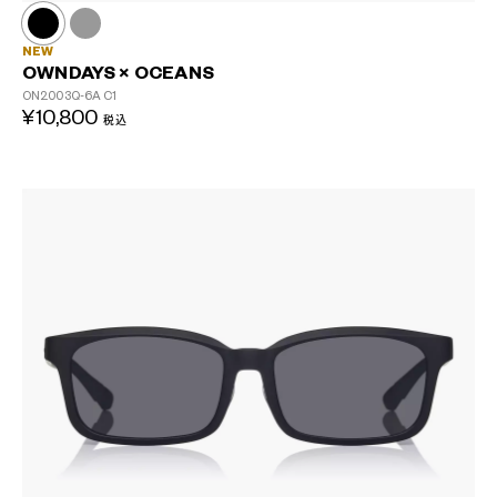
NEW
OWNDAYS × OCEANS
ON2003Q-6A
C1
¥10,800
税込