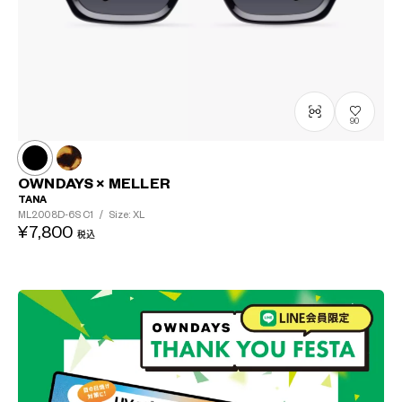
90
OWNDAYS × MELLER
TANA
ML2008D-6S
C1
/
Size: XL
¥7,800
税込