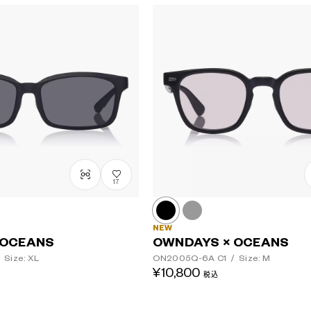
17
NEW
 OCEANS
OWNDAYS × OCEANS
Size: XL
ON2005Q-6A
C1
/
Size: M
¥10,800
税込