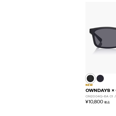
NEW
OWNDAYS ×
ON2004Q-6A
C1
/
¥10,800
税込