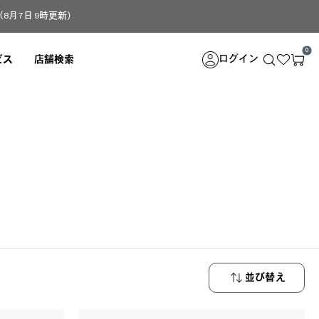
月7日 9時更新）
0
ログイン
ビス
店舗検索
。
並び替え
新着順