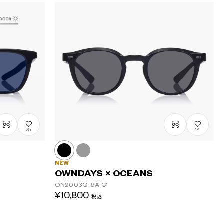
25
14
NEW
OWNDAYS × OCEANS
ON2003Q-6A
C1
¥10,800
税込