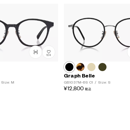
104
Graph Belle
Size: M
GB1037M-6S
C1
/
Size: S
¥12,800
税込