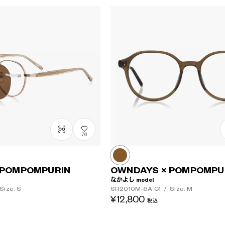
76
 POMPOMPURIN
OWNDAYS × POMPOMPU
なかよし model
Size: S
SR2010M-6A
C1
/
Size: M
¥12,800
税込