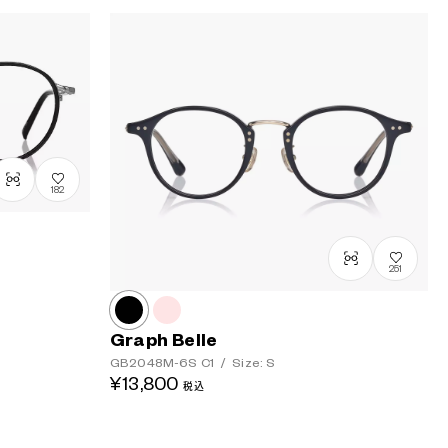
182
251
Graph Belle
GB2048M-6S
C1
/
Size: S
¥13,800
税込