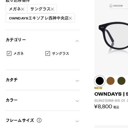
絞り込み条件
メガネ
サングラス
OWNDAYSエキソアレ西神中央店
カテゴリー
メガネ
サングラス
カタチ
NEW
OWNDAYS | 
カラー
SUN2128M-6S
C1
AR
3D
¥8,800
税込
フレームサイズ