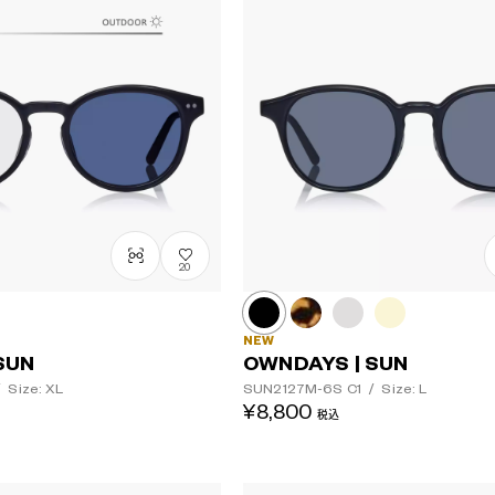
20
NEW
SUN
OWNDAYS | SUN
/
Size: XL
SUN2127M-6S
C1
/
Size: L
¥8,800
税込