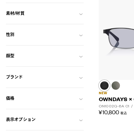
素材/材質
性別
顔型
ブランド
NEW
価格
OWNDAYS ×
ON1002Q-6A
C1
/
¥10,800
税込
表示オプション