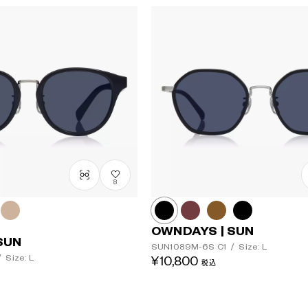
8
OWNDAYS | SUN
SUN
SUN1089M-6S
C1
/
Size: L
/
Size: L
¥10,800
税込