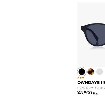
NEW
OWNDAYS | 
SUN2129M-6S
C1
¥8,800
税込