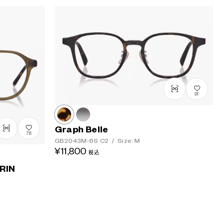
91
Graph Belle
76
GB2043M-6S
C2
/
Size: M
¥11,800
税込
RIN