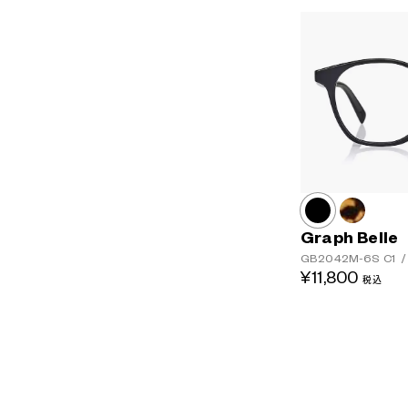
Graph Belle
GB2042M-6S
C1
/
¥11,800
税込