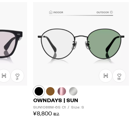
21
56
OWNDAYS | SUN
SUN1088M-6S
C1
/
Size: S
¥8,800
税込