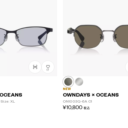
17
NEW
 OCEANS
OWNDAYS × OCEANS
Size: XL
ON1003Q-6A
C1
¥10,800
税込