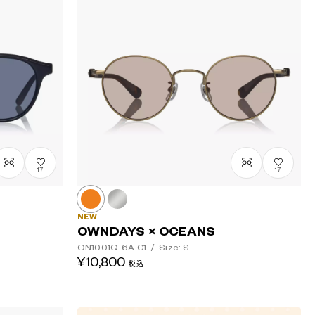
安い順
高い順
17
17
NEW
OWNDAYS × OCEANS
ON1001Q-6A
C1
/
Size: S
¥10,800
税込