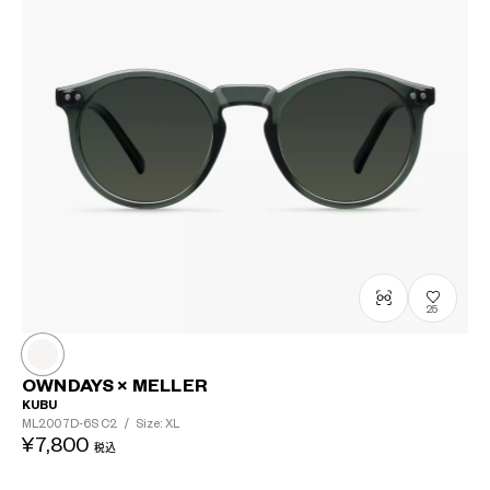
25
OWNDAYS × MELLER
KUBU
ML2007D-6S
C2
/
Size: XL
¥7,800
税込