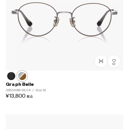
53
Graph Belle
GB1049M-6S
C4
/
Size: M
¥13,800
税込