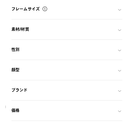
フレームサイズ
素材/材質
性別
顔型
ブランド
18
価格
NEW
OWNDAYS | SUN
SUN2127M-6S
C1
/
Size: L