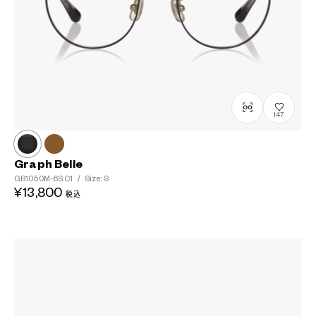
147
Graph Belle
GB1050M-6S
C1
/
Size: S
¥13,800
税込