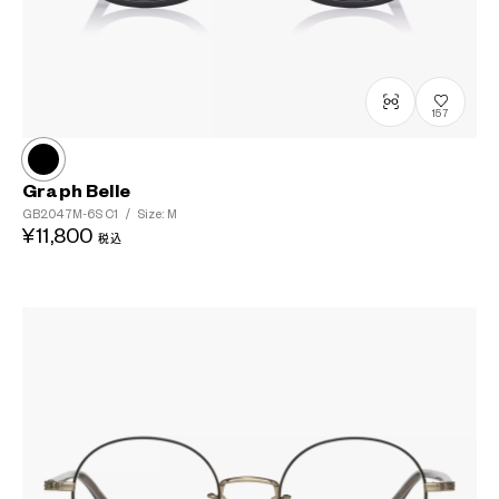
157
Graph Belle
GB2047M-6S
C1
/
Size: M
¥11,800
税込