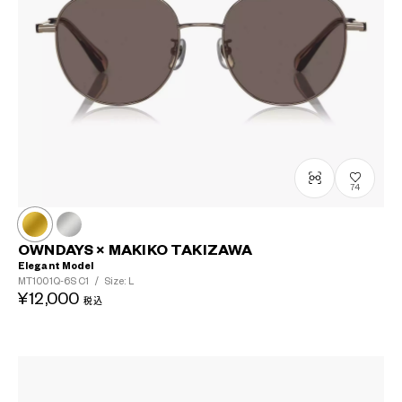
74
OWNDAYS × MAKIKO TAKIZAWA
Elegant Model
MT1001Q-6S
C1
/
Size: L
¥12,000
税込