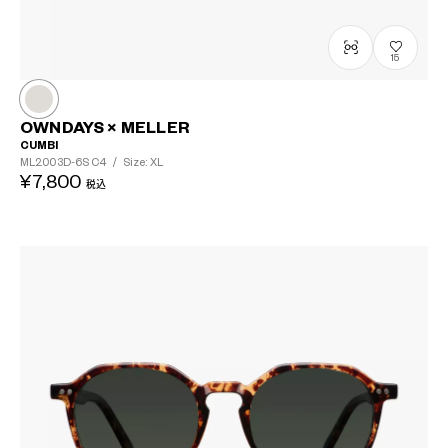
15
OWNDAYS × MELLER
CUMBI
ML2003D-6S
C4
/
Size: XL
¥7,800
税込