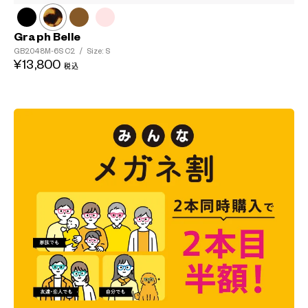
Graph Belle
GB2048M-6S
C2
/
Size: S
¥13,800
税込