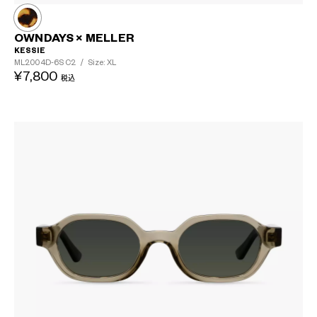
?
OWNDAYS × MELLER
+¥0
KESSIE
ML2004D-6S
C2
/
Size: XL
¥7,800
税込