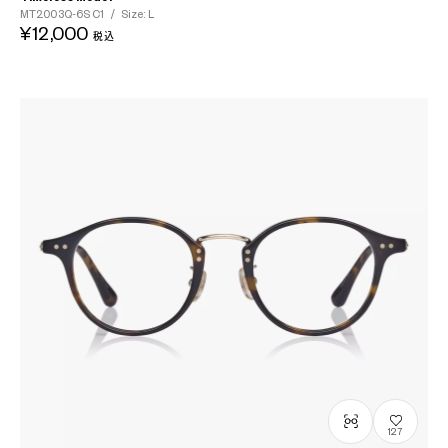
MT2003Q-6S
C1
/
Size: L
¥12,000
税込
127