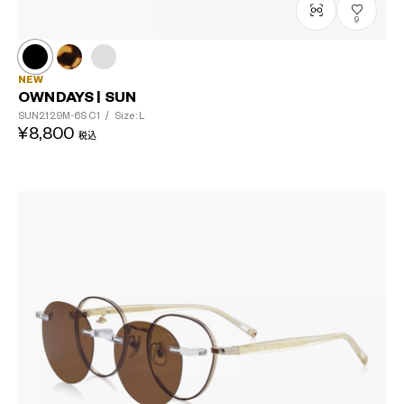
9
NEW
OWNDAYS | SUN
SUN2129M-6S
C1
/
Size: L
¥8,800
税込