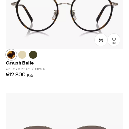
118
Graph Belle
GB1037M-6S
C2
/
Size: S
¥12,800
税込