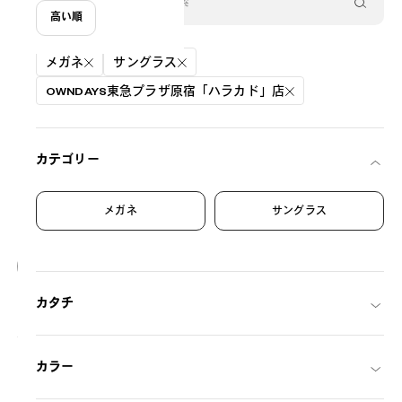
高い順
絞り込み条件
メガネ
サングラス
OWNDAYS東急プラザ原宿「ハラカド」店
カテゴリー
メガネ
サングラス
20
NEW
カタチ
OWNDAYS | SUN
SUN2128M-6S
C1
/
Size: XL
¥8,800
税込
カラー