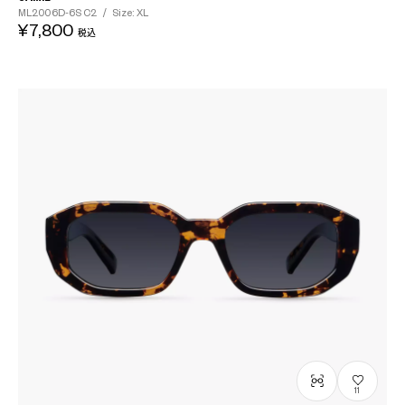
ML2006D-6S
C2
/
Size: XL
¥7,800
税込
11