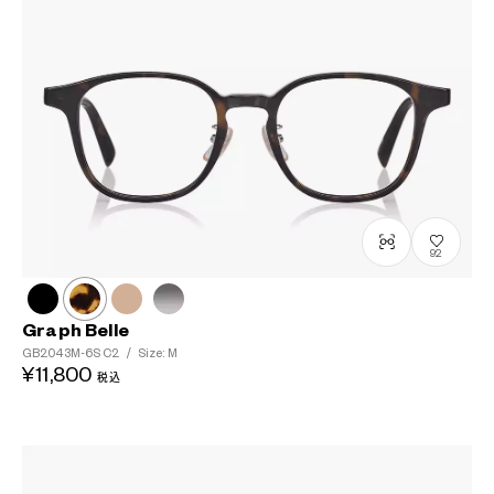
92
Graph Belle
GB2043M-6S
C2
/
Size: M
¥11,800
税込