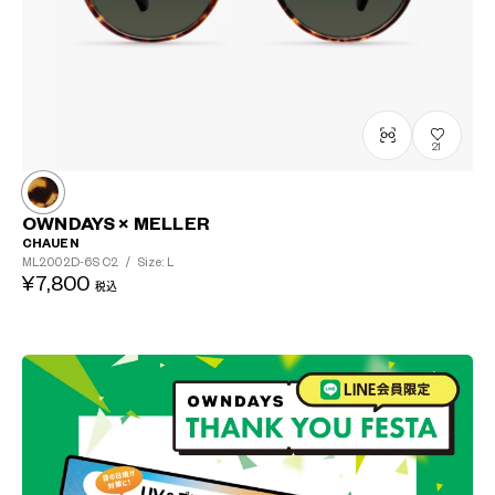
21
OWNDAYS × MELLER
CHAUEN
ML2002D-6S
C2
/
Size: L
¥7,800
税込