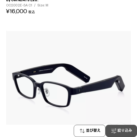
by OWNDAYS Lab.
OC2002E-5A
C1
/
Size: M
¥16,000
税込
並び替え
絞り込み
591