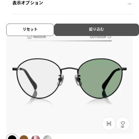
¥8,800
表示オプション
税込
リセット
絞り込む
56