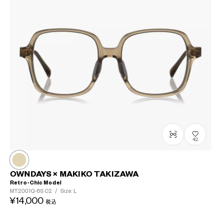
42
OWNDAYS × MAKIKO TAKIZAWA
Retro-Chic Model
MT2001Q-6S
C2
/
Size: L
¥14,000
税込