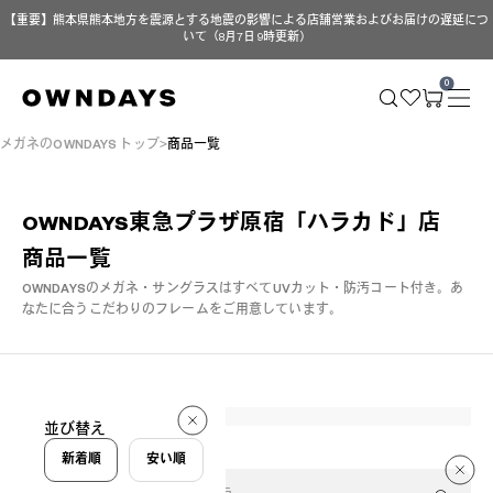
【重要】熊本県熊本地方を震源とする地震の影響による店舗営業およびお届けの遅延につ
いて（8月7日 9時更新）
0
メガネのOWNDAYS トップ
商品一覧
OWNDAYS東急プラザ原宿「ハラカド」店
商品一覧
OWNDAYSのメガネ・サングラスはすべてUVカット・防汚コート付き。
あ
なたに合うこだわりのフレームをご用意しています。
296 件
並び替え
296 件
新着順
安い順