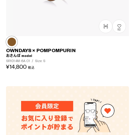
92
OWNDAYS × POMPOMPURIN
おさんぽ model
SR1014M-6A
C1
/
Size: S
¥14,800
税込