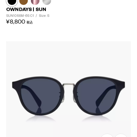
OWNDAYS | SUN
SUN1088M-6S
C1
/
Size: S
¥8,800
税込