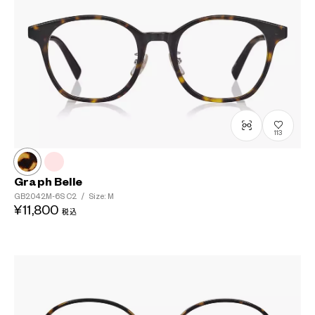
113
Graph Belle
GB2042M-6S
C2
/
Size: M
¥11,800
税込