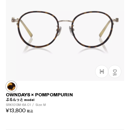
251
OWNDAYS × POMPOMPURIN
ぷるんっと model
SRK1013M-6A
C1
/
Size: M
¥13,800
税込