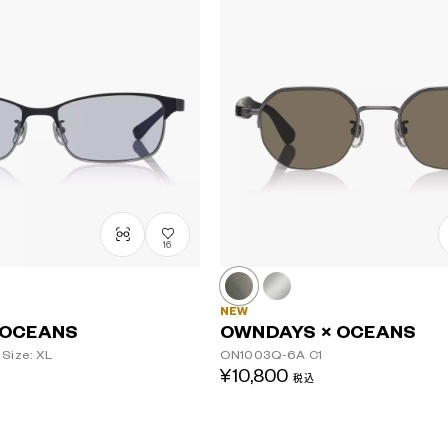
16
NEW
 OCEANS
OWNDAYS × OCEANS
Size: XL
ON1003Q-6A
C1
¥10,800
税込