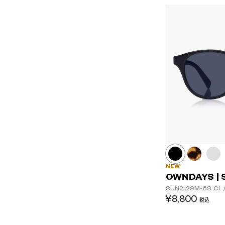
NEW
OWNDAYS | 
SUN2129M-6S
C1
¥8,800
税込