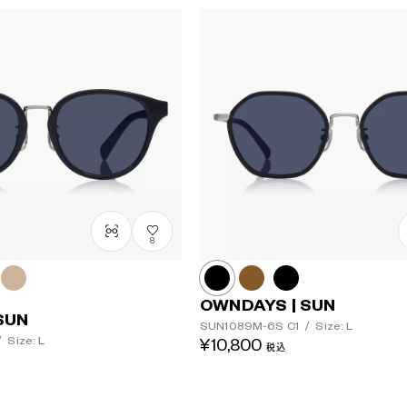
8
OWNDAYS | SUN
SUN
SUN1089M-6S
C1
/
Size: L
/
Size: L
¥10,800
税込