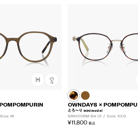
76
 POMPOMPURIN
OWNDAYS × POMPOMPU
とろ～り mini model
Size: M
SRK1006M-6A
C1
/
Size: XXS
¥11,800
税込