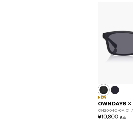
NEW
OWNDAYS ×
ON2004Q-6A
C1
/
¥10,800
税込