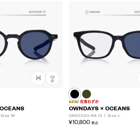
レンズカラー
23
NEW
在庫わずか
 OCEANS
OWNDAYS × OCEANS
Size: M
ON2002Q-6A
C1
/
Size: L
¥10,800
税込