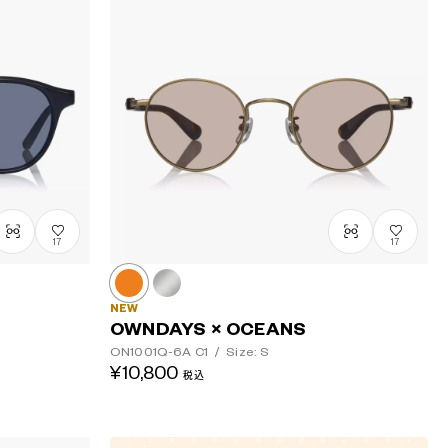
安い順
高い順
17
17
NEW
OWNDAYS × OCEANS
ON1001Q-6A
C1
/
Size: S
¥10,800
税込