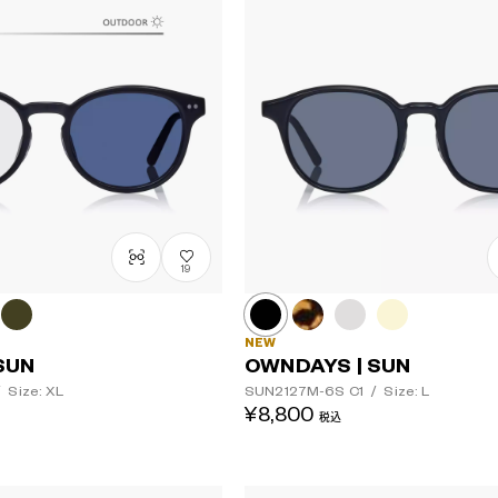
19
NEW
SUN
OWNDAYS | SUN
/
Size: XL
SUN2127M-6S
C1
/
Size: L
¥8,800
税込