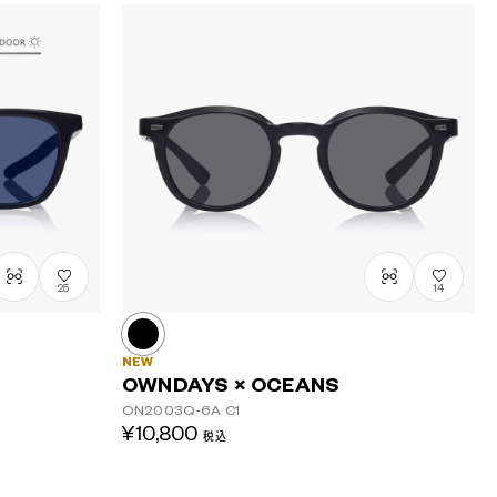
25
14
NEW
OWNDAYS × OCEANS
ON2003Q-6A
C1
¥10,800
税込