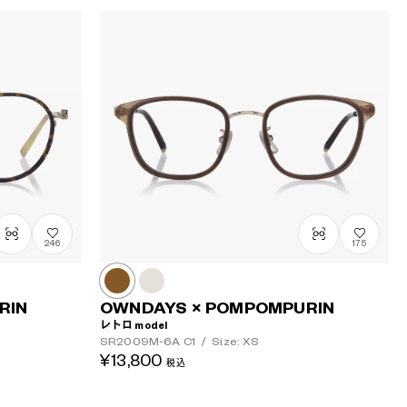
246
175
RIN
OWNDAYS × POMPOMPURIN
レトロ model
SR2009M-6A
C1
/
Size: XS
¥13,800
税込