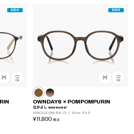
KIDS
KIDS
138
108
RIN
OWNDAYS × POMPOMPURIN
なかよし mini model
SRK2002M-6A
C1
/
Size: XXS
¥11,800
税込