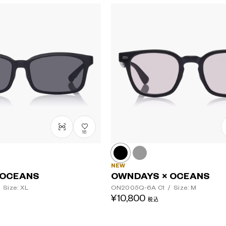
16
NEW
 OCEANS
OWNDAYS × OCEANS
Size: XL
ON2005Q-6A
C1
/
Size: M
¥10,800
税込