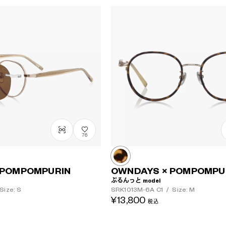
76
 POMPOMPURIN
OWNDAYS × POMPOMPU
ぷるんっと model
Size: S
SRK1013M-6A
C1
/
Size: M
¥13,800
税込