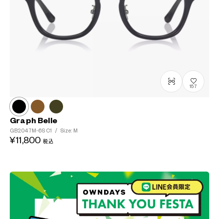
157
Graph Belle
GB2047M-6S
C1
/
Size: M
¥11,800
税込