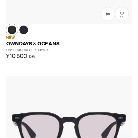
17
NEW
OWNDAYS × OCEANS
ON2004Q-6A
C1
/
Size: XL
¥10,800
税込