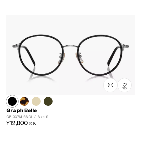
185
Graph Belle
GB1037M-6S
C1
/
Size: S
¥12,800
税込