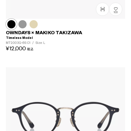
?
103
+¥0
OWNDAYS × MAKIKO TAKIZAWA
Timeless Model
MT2003Q-6S
C1
/
Size: L
¥12,000
税込