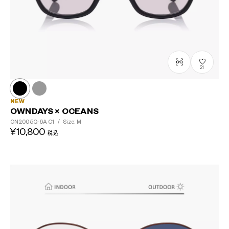
21
NEW
OWNDAYS × OCEANS
ON2005Q-6A
C1
/
Size: M
¥10,800
税込