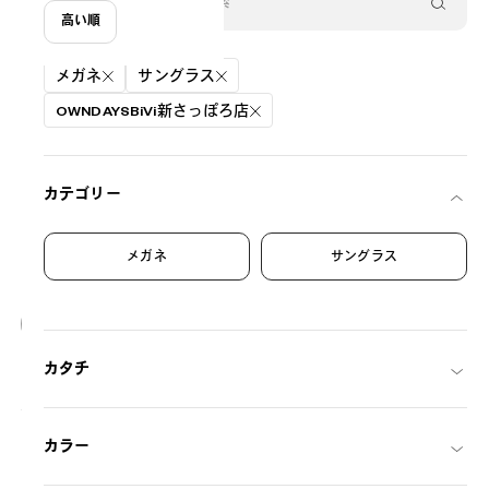
高い順
絞り込み条件
メガネ
サングラス
OWNDAYSBiVi新さっぽろ店
カテゴリー
メガネ
サングラス
20
NEW
カタチ
OWNDAYS | SUN
SUN2128M-6S
C1
/
Size: XL
¥8,800
税込
カラー