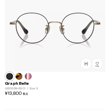
145
Graph Belle
GB1050M-6S
C1
/
Size: S
¥13,800
税込