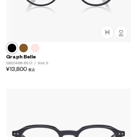
252
Graph Belle
GB2048M-6S
C1
/
Size: S
¥13,800
税込