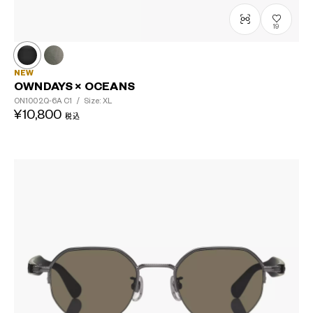
19
NEW
OWNDAYS × OCEANS
ON1002Q-6A
C1
/
Size: XL
¥10,800
税込