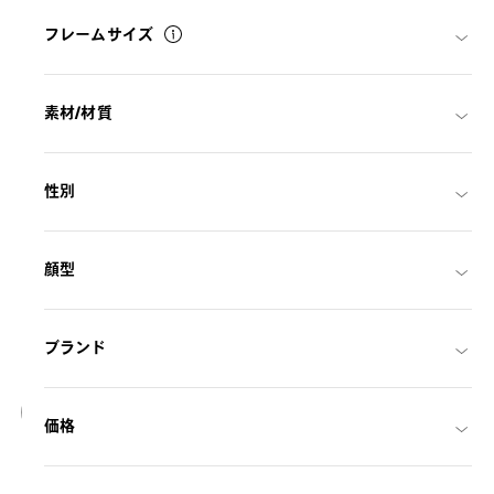
フレームサイズ
素材/材質
性別
顔型
ブランド
18
価格
NEW
OWNDAYS | SUN
SUN2127M-6S
C1
/
Size: L