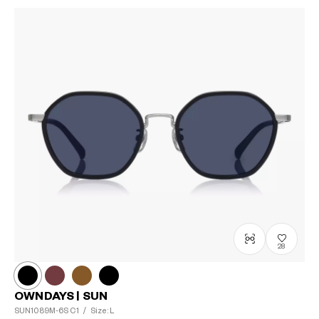
28
OWNDAYS | SUN
SUN1089M-6S
C1
/
Size: L