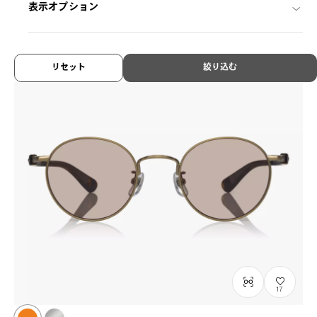
¥8,800
表示オプション
税込
リセット
絞り込む
17