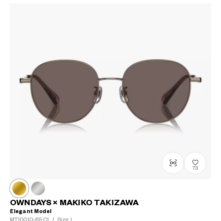
73
OWNDAYS × MAKIKO TAKIZAWA
Elegant Model
MT1001Q-6S
C1
/
Size: L