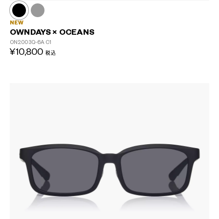
NEW
OWNDAYS × OCEANS
ON2003Q-6A
C1
¥10,800
税込