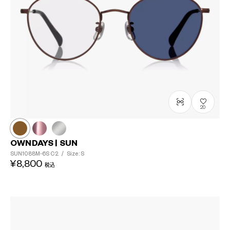
20
OWNDAYS | SUN
SUN1088M-6S
C2
/
Size: S
¥8,800
税込