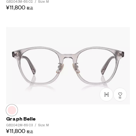
GB2043M-6S
C2
/
Size: M
¥11,800
税込
18
Graph Belle
GB2042M-6S
C3
/
Size: M
¥11,800
税込