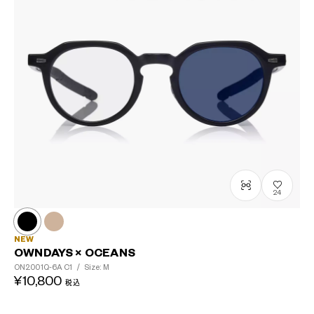
24
NEW
OWNDAYS × OCEANS
ON2001Q-6A
C1
/
Size: M
¥10,800
税込