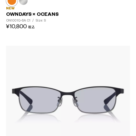
NEW
OWNDAYS × OCEANS
ON1001Q-6A
C1
/
Size: S
¥10,800
税込