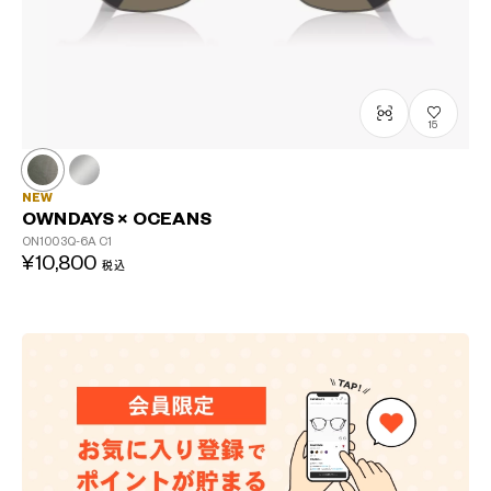
15
NEW
OWNDAYS × OCEANS
ON1003Q-6A
C1
¥10,800
税込