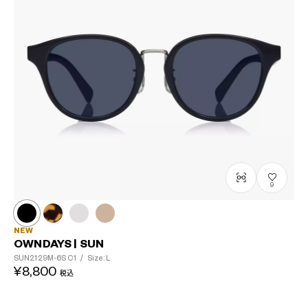
9
NEW
OWNDAYS | SUN
SUN2129M-6S
C1
/
Size: L
¥8,800
税込