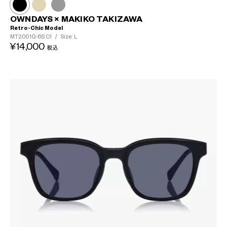
OWNDAYS × MAKIKO TAKIZAWA
Retro-Chic Model
MT2001Q-6S
C1
/
Size: L
¥14,000
税込