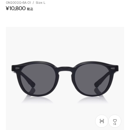
ON2002Q-6A
C1
/
Size: L
¥10,800
税込
14