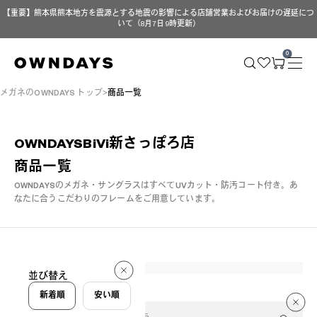
【重要】熊本県熊本地方を震源とする地震の影響による店舗営業およびお届けの遅延につ
いて（8月7日 9時更新）
0
メガネのOWNDAYS トップ
商品一覧
OWNDAYSBiVi新さっぽろ店
商品一覧
OWNDAYSのメガネ・サングラスはすべてUVカット・防汚コート付き。
あ
なたに合うこだわりのフレームをご用意しています。
252 件
並び替え
252 件
新着順
安い順