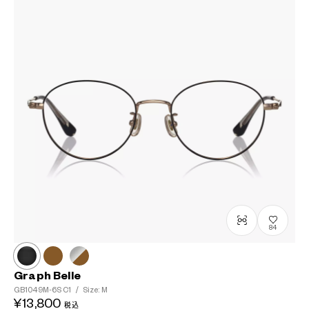
84
Graph Belle
GB1049M-6S
C1
/
Size: M
¥13,800
税込