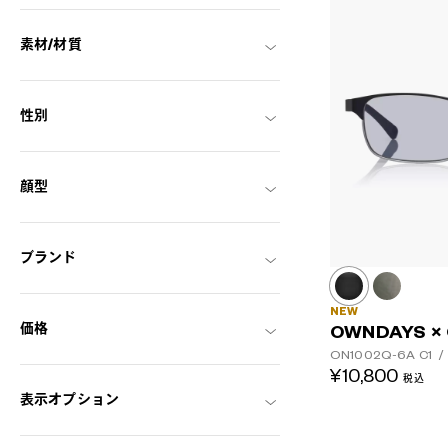
素材/材質
性別
顔型
ブランド
NEW
価格
OWNDAYS ×
ON1002Q-6A
C1
/
¥10,800
税込
表示オプション