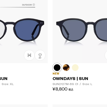
20
NEW
SUN
OWNDAYS | SUN
/
Size: XL
SUN2127M-6S
C1
/
Size: L
¥8,800
税込