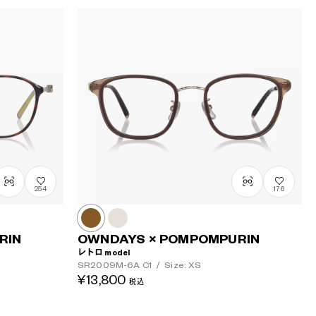
254
176
RIN
OWNDAYS × POMPOMPURIN
レトロ model
SR2009M-6A
C1
/
Size: XS
¥13,800
税込