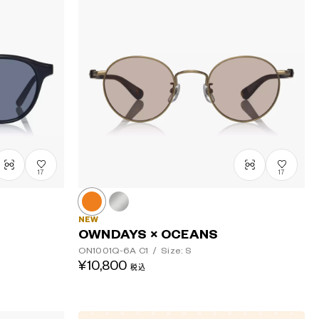
安い順
高い順
17
17
NEW
OWNDAYS × OCEANS
ON1001Q-6A
C1
/
Size: S
¥10,800
税込