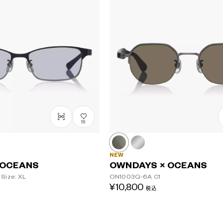
18
NEW
 OCEANS
OWNDAYS × OCEANS
Size: XL
ON1003Q-6A
C1
¥10,800
税込