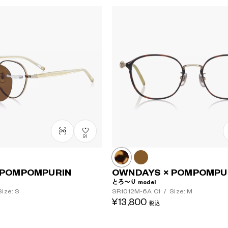
91
 POMPOMPURIN
OWNDAYS × POMPOMPU
とろ～り model
ize: S
SR1012M-6A
C1
/
Size: M
¥13,800
税込