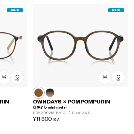
KIDS
KIDS
138
108
RIN
OWNDAYS × POMPOMPURIN
なかよし mini model
SRK2002M-6A
C1
/
Size: XXS
¥11,800
税込