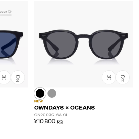
25
14
NEW
OWNDAYS × OCEANS
ON2003Q-6A
C1
¥10,800
税込