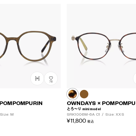
76
 POMPOMPURIN
OWNDAYS × POMPOMPU
とろ～り mini model
Size: M
SRK1006M-6A
C1
/
Size: XXS
¥11,800
税込