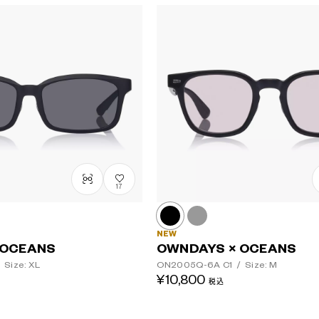
17
NEW
 OCEANS
OWNDAYS × OCEANS
Size: XL
ON2005Q-6A
C1
/
Size: M
¥10,800
税込