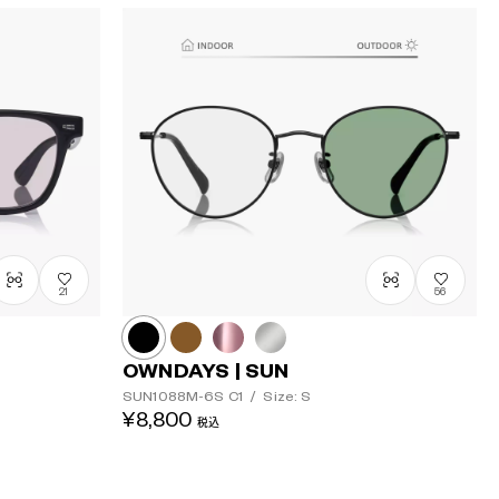
21
56
OWNDAYS | SUN
SUN1088M-6S
C1
/
Size: S
¥8,800
税込