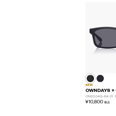
NEW
OWNDAYS ×
ON2004Q-6A
C1
/
¥10,800
税込