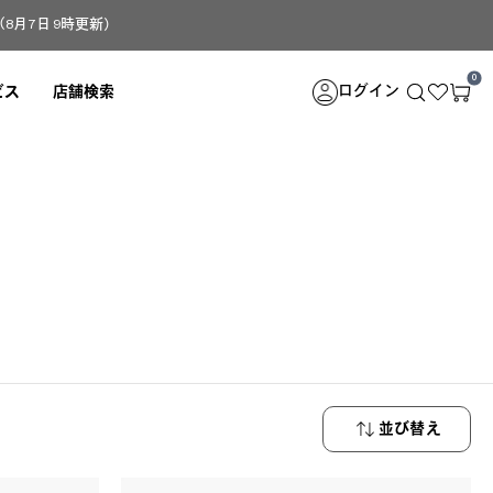
月7日 9時更新）
0
ログイン
ビス
店舗検索
。
並び替え
新着順