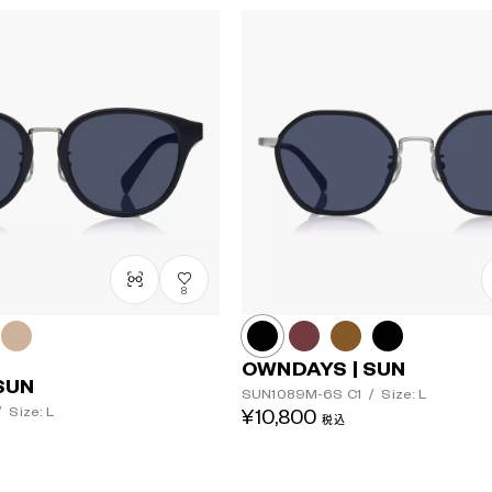
8
OWNDAYS | SUN
SUN
SUN1089M-6S
C1
/
Size: L
/
Size: L
¥10,800
税込