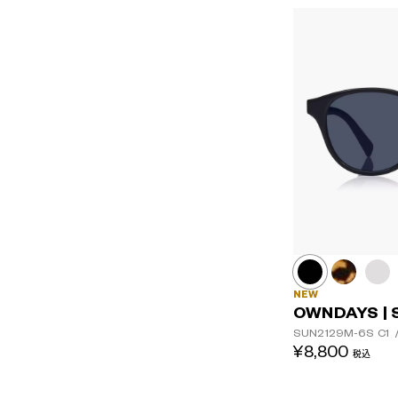
NEW
OWNDAYS | 
SUN2129M-6S
C1
¥8,800
税込