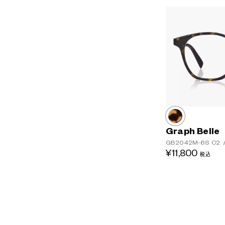
Graph Belle
GB2042M-6S
C2
¥11,800
税込