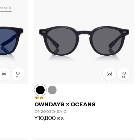
23
13
NEW
OWNDAYS × OCEANS
ON2003Q-6A
C1
¥10,800
税込