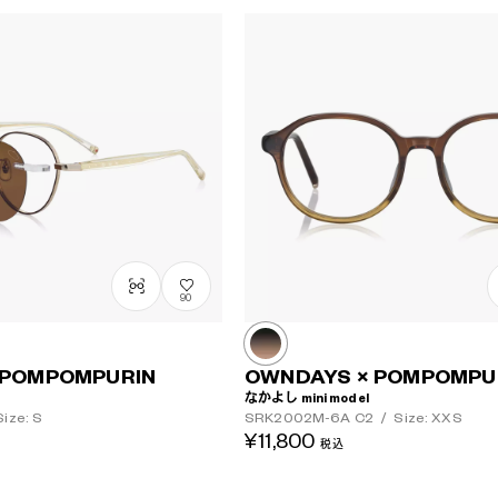
90
 POMPOMPURIN
OWNDAYS × POMPOMPU
なかよし mini model
ize: S
SRK2002M-6A
C2
/
Size: XXS
¥11,800
税込