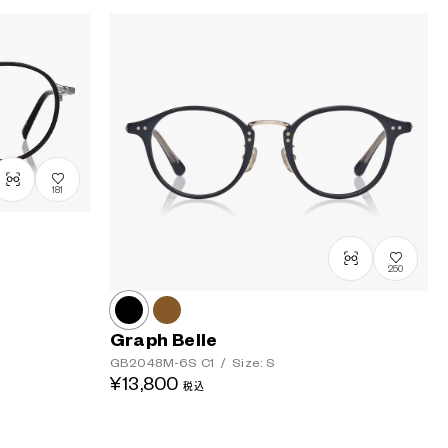
181
250
Graph Belle
GB2048M-6S
C1
/
Size: S
¥13,800
税込