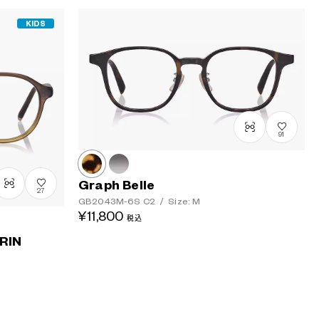
KIDS
91
Graph Belle
27
GB2043M-6S
C2
/
Size: M
¥11,800
税込
RIN