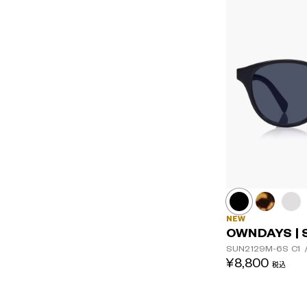
NEW
OWNDAYS | 
SUN2129M-6S
C1
¥8,800
税込