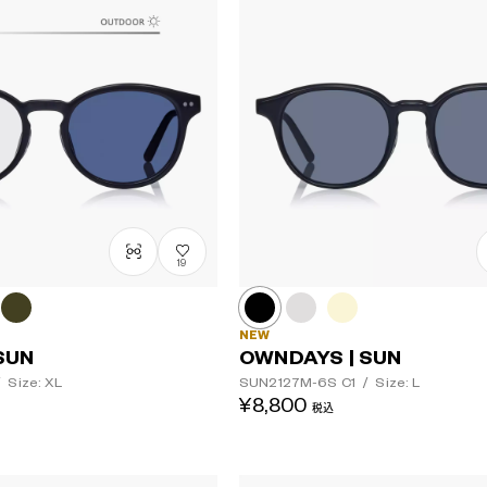
19
NEW
SUN
OWNDAYS | SUN
/
Size: XL
SUN2127M-6S
C1
/
Size: L
¥8,800
税込