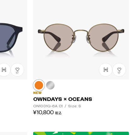
安い順
高い順
17
17
NEW
OWNDAYS × OCEANS
ON1001Q-6A
C1
/
Size: S
¥10,800
税込