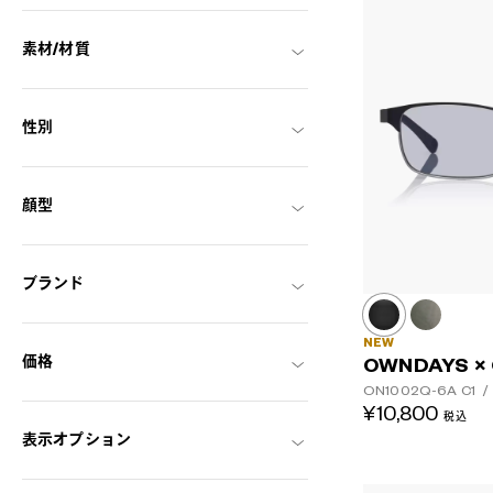
素材/材質
性別
顔型
ブランド
NEW
価格
OWNDAYS ×
ON1002Q-6A
C1
/
¥10,800
税込
表示オプション