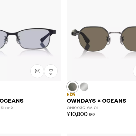
16
NEW
 OCEANS
OWNDAYS × OCEANS
Size: XL
ON1003Q-6A
C1
¥10,800
税込