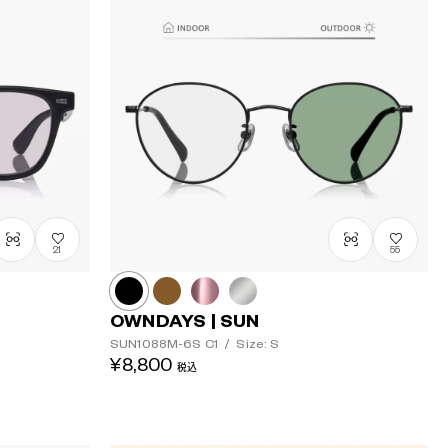
21
55
OWNDAYS | SUN
SUN1088M-6S
C1
/
Size: S
¥8,800
税込