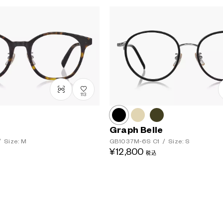
113
Graph Belle
/
Size: M
GB1037M-6S
C1
/
Size: S
¥12,800
税込