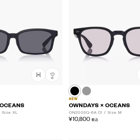
16
NEW
 OCEANS
OWNDAYS × OCEANS
Size: XL
ON2005Q-6A
C1
/
Size: M
¥10,800
税込