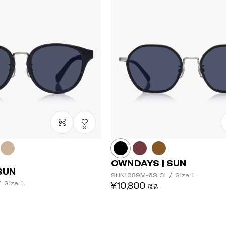
8
OWNDAYS | SUN
SUN
SUN1089M-6S
C1
/
Size: L
/
Size: L
¥10,800
税込