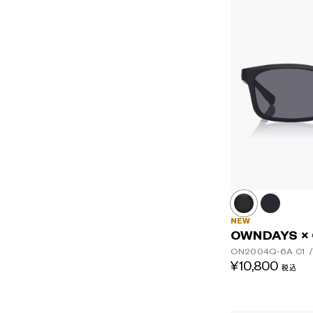
NEW
OWNDAYS ×
ON2004Q-6A
C1
/
¥10,800
税込