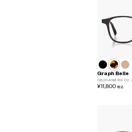
Graph Belle
GB2043M-6S
C2
¥11,800
税込