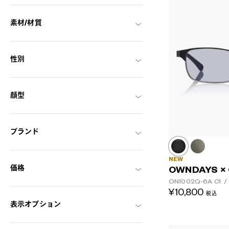
素材/材質
性別
顔型
ブランド
NEW
価格
OWNDAYS ×
ON1002Q-6A
C1
/
¥10,800
税込
表示オプション