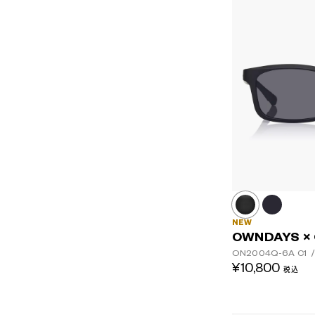
NEW
OWNDAYS ×
ON2004Q-6A
C1
/
¥10,800
税込