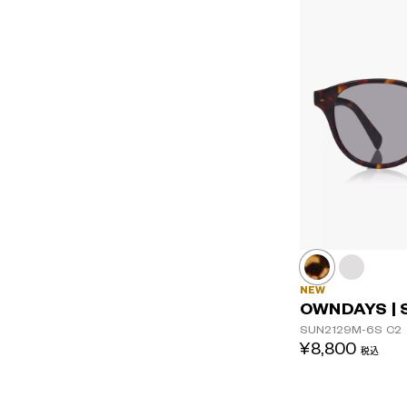
NEW
OWNDAYS | 
SUN2129M-6S
C2
¥8,800
税込