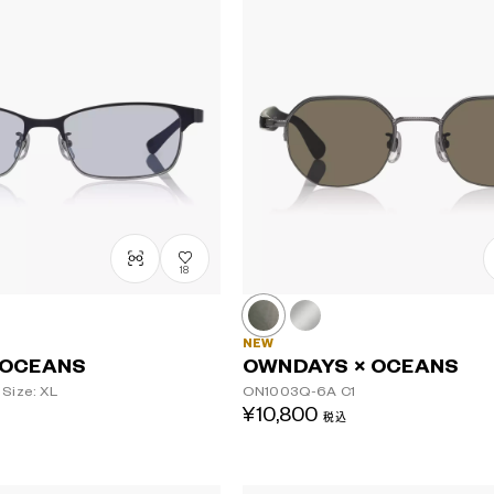
18
NEW
 OCEANS
OWNDAYS × OCEANS
Size: XL
ON1003Q-6A
C1
¥10,800
税込