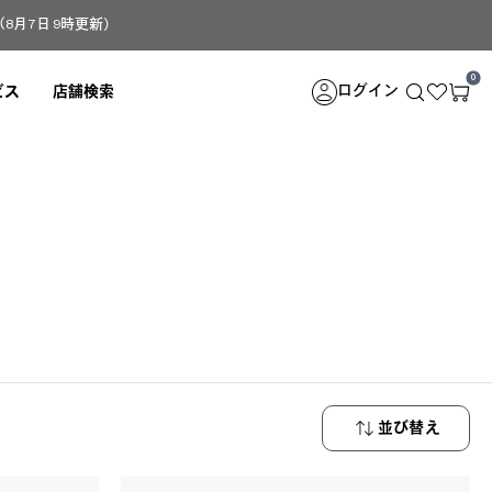
月7日 9時更新）
0
ログイン
ビス
店舗検索
。
並び替え
新着順