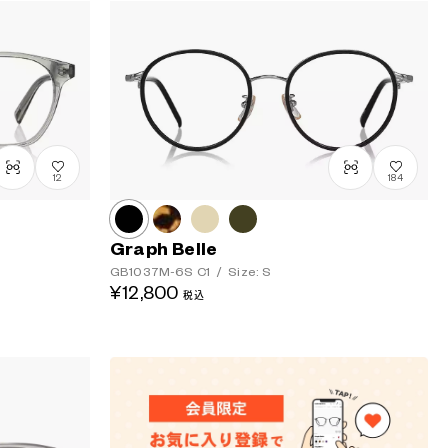
12
184
Graph Belle
GB1037M-6S
C1
/
Size: S
¥12,800
税込