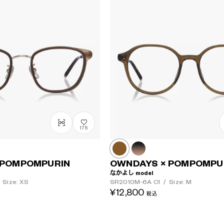
175
 POMPOMPURIN
OWNDAYS × POMPOMPU
なかよし model
Size: XS
SR2010M-6A
C1
/
Size: M
¥12,800
税込