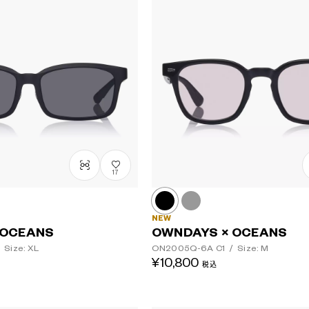
17
NEW
 OCEANS
OWNDAYS × OCEANS
Size: XL
ON2005Q-6A
C1
/
Size: M
¥10,800
税込