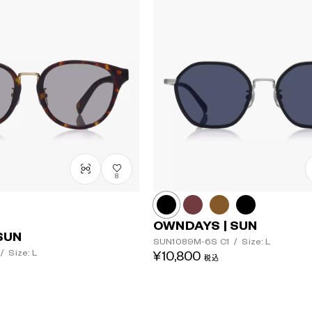
8
OWNDAYS | SUN
SUN
SUN1089M-6S
C1
/
Size: L
/
Size: L
¥10,800
税込