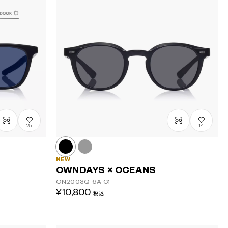
25
14
NEW
OWNDAYS × OCEANS
ON2003Q-6A
C1
¥10,800
税込