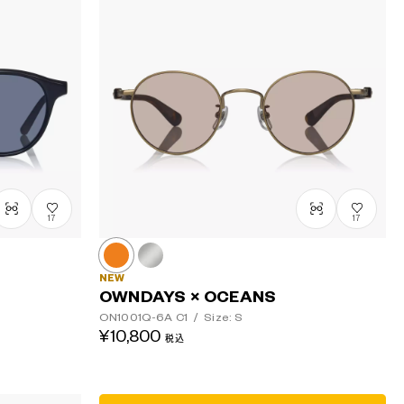
安い順
高い順
17
17
NEW
OWNDAYS × OCEANS
ON1001Q-6A
C1
/
Size: S
¥10,800
税込