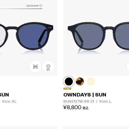
20
NEW
SUN
OWNDAYS | SUN
/
Size: XL
SUN2127M-6S
C1
/
Size: L
¥8,800
税込