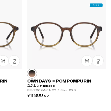
KIDS
76
27
RIN
OWNDAYS × POMPOMPURIN
なかよし mini model
SRK2002M-6A
C2
/
Size: XXS
¥11,800
税込