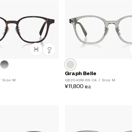
91
Graph Belle
/
Size: M
GB2042M-6S
C4
/
Size: M
¥11,800
税込