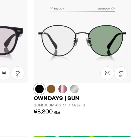
21
56
OWNDAYS | SUN
SUN1088M-6S
C1
/
Size: S
¥8,800
税込