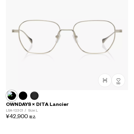
189
OWNDAYS × DITA Lancier
LSA-123
C1
/
Size: L
¥42,900
税込