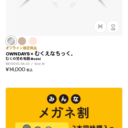
328
オンライン限定商品
OWNDAYS × むくえなちっく。
むくの甘め旬顔 Model
ME1001G-5A
C3
/
Size: M
¥14,000
税込