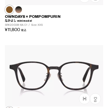
OWNDAYS × POMPOMPURIN
なかよし mini model
SRK2002M-6A
C1
/
Size: XXS
¥11,800
税込
93