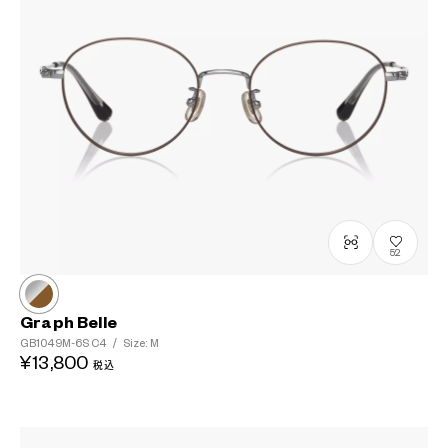
52
Graph Belle
GB1049M-6S
C4
/
Size: M
¥13,800
税込