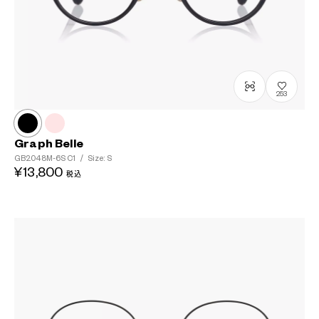
253
Graph Belle
GB2048M-6S
C1
/
Size: S
¥13,800
税込