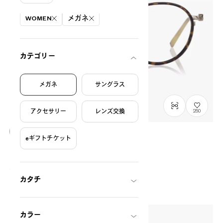
絞り込み条件
WOMEN
メガネ
カテゴリー
メガネ
サングラス
アクセサリー
レンズ交換
250
eギフトチケット
OWNDAYS × POMPOMPURIN
ぷるんっと model
SRK1013M-6A
C1
/
Size: M
¥13,800
税込
カタチ
カラー