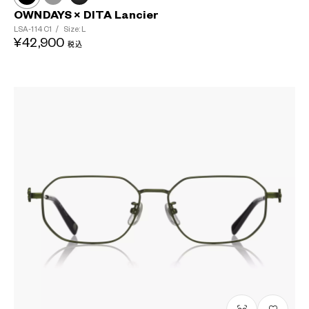
OWNDAYS × DITA Lancier
?
LSA-114
C1
/
Size: L
¥42,900
+¥0
税込