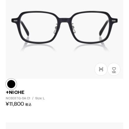
186
+NICHE
NC3037G-5A
C1
/
Size: L
¥11,800
税込