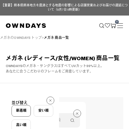
【重要】熊本県熊本地方を震源とする地震の影響による店舗営業およびお届けの遅延につ
いて（8月7日 9時更新）
0
メガネのOWNDAYS トップ
メガネ 商品一覧
メガネ (レディース/女性/WOMEN)
商品一覧
OWNDAYSのメガネ・サングラスはすべてUVカット99%以上。
あなたに合うこだわりのフレームをご用意しています。
194 件
並び替え
194 件
新着順
安い順
高い順