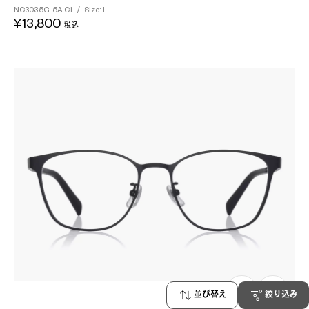
NC3035G-5A
C1
/
Size: L
¥13,800
税込
並び替え
絞り込み
82