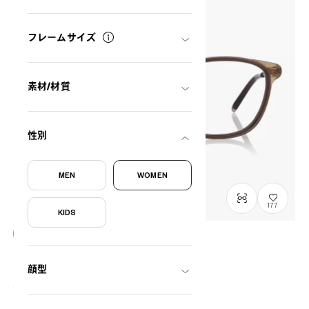
フレームサイズ
素材/材質
性別
MEN
WOMEN
177
KIDS
OWNDAYS × POMPOMPURIN
レトロ model
顔型
SR2009M-6A
C1
/
Size: XS
¥13,800
税込