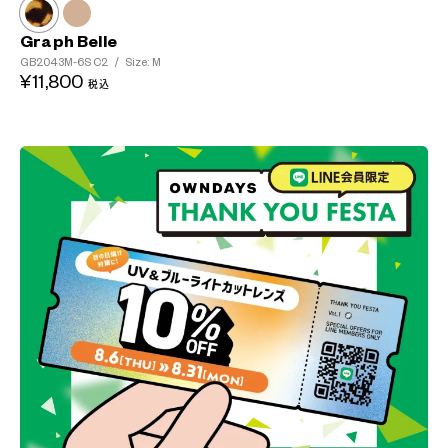
Graph Belle
GB2043M-6S
C2
/
Size: M
¥11,800
税込