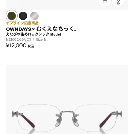
89
オンライン限定商品
OWNDAYS × むくえなちっく。
えなぴの強めロックシック Model
ME1002X-5A
C3
/
Size: M
¥12,000
税込