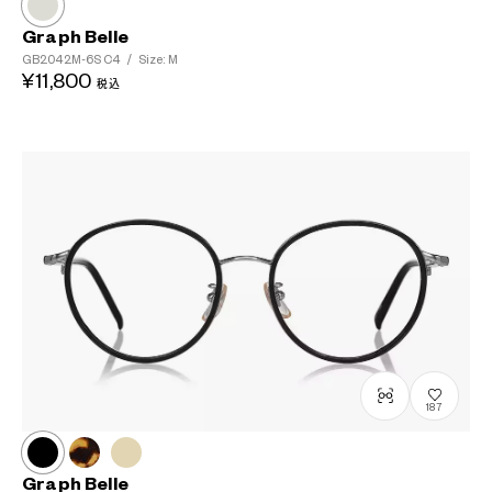
Graph Belle
GB2042M-6S
C4
/
Size: M
¥11,800
税込
187
Graph Belle