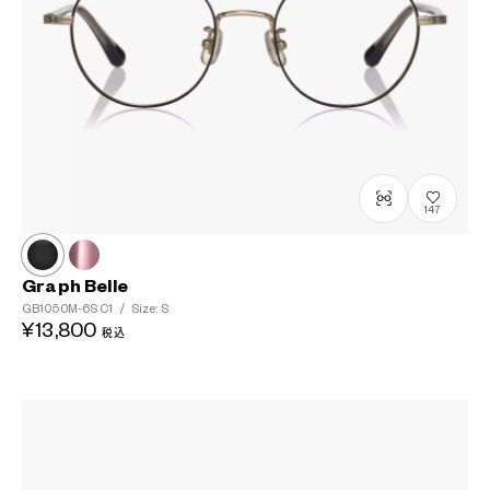
147
Graph Belle
GB1050M-6S
C1
/
Size: S
¥13,800
税込