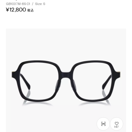
GB1037M-6S
C1
/
Size: S
¥12,800
税込
147