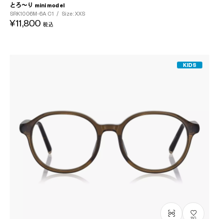
とろ～り mini model
SRK1006M-6A
C1
/
Size: XXS
¥11,800
税込
KIDS
110