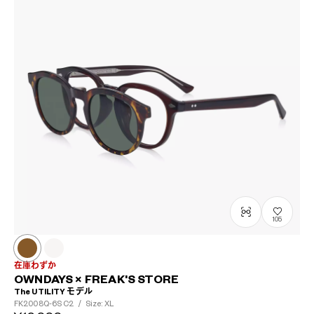
105
在庫わずか
OWNDAYS × FREAK'S STORE
The UTILITY モデル
FK2008Q-6S
C2
/
Size: XL