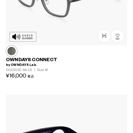
185
OWNDAYS CONNECT
by OWNDAYS Lab.
OC2002E-5A
C2
/
Size: M
¥16,000
税込