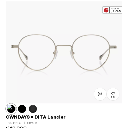
189
OWNDAYS × DITA Lancier
LSA-122
C1
/
Size: M