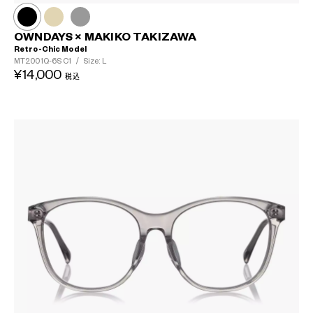
OWNDAYS × MAKIKO TAKIZAWA
Retro-Chic Model
MT2001Q-6S
C1
/
Size: L
¥14,000
税込