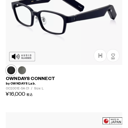
591
OWNDAYS CONNECT
by OWNDAYS Lab.
OC2001E-5A
C1
/
Size: L
¥16,000
税込