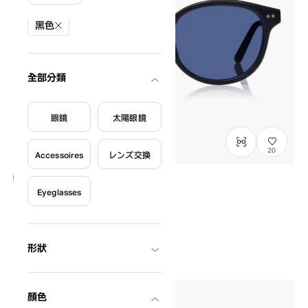
篩選條件
黑色
全部分類
眼鏡
太陽眼鏡
20
Accessoires
レンズ交換
Eyeglasses
NEW
OWNDAYS | SUN
SUN2128M-6S
C1
/
Size: XL
¥8,800
含稅
形狀
顏色