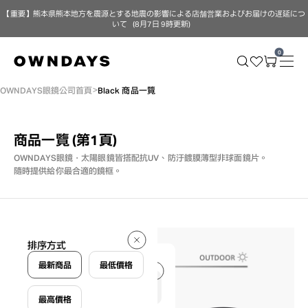
【重要】熊本県熊本地方を震源とする地震の影響による店舗営業およびお届けの遅延につ
いて（8月7日 9時更新）
0
OWNDAYS眼鏡公司首頁
Black 商品一覽
商品一覽
(第1頁)
OWNDAYS眼鏡・太陽眼鏡皆搭配抗UV、防汙鍍膜薄型非球面鏡片。
隨時提供給你最合適的鏡框。
156 件
排序方式
156 件
最新商品
最低價格
最高價格