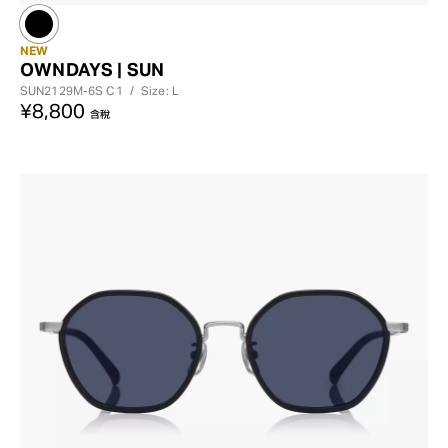
NEW
OWNDAYS | SUN
SUN2129M-6S
C1
/
Size: L
¥8,800
含稅