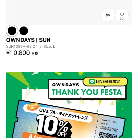
30
OWNDAYS | SUN
SUN1089M-6S
C1
/
Size: L
¥10,800
含稅