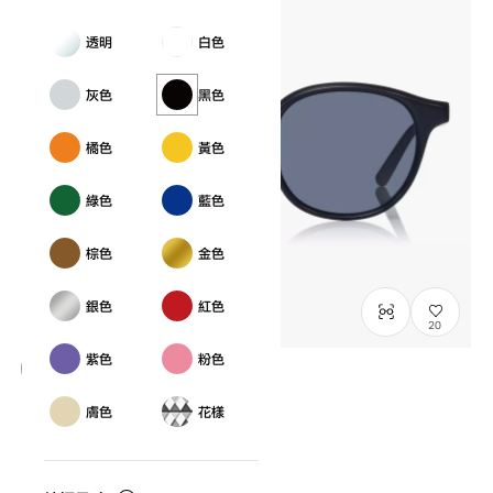
透明
白色
灰色
黑色
橘色
黃色
綠色
藍色
棕色
金色
銀色
紅色
20
紫色
粉色
NEW
膚色
花樣
OWNDAYS | SUN
SUN2127M-6S
C1
/
Size: L
¥8,800
含稅