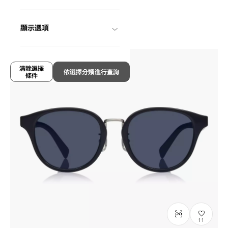
SUN1088M-6S
C1
/
Size: S
¥8,800
含稅
顯示選項
清除選擇
依選擇分類進行查詢
條件
11