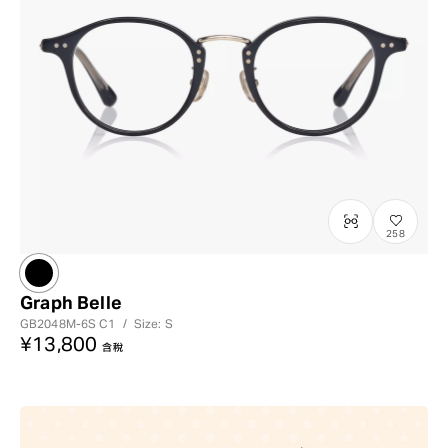
258
Graph Belle
GB2048M-6S
C1
/
Size: S
¥13,800
含稅