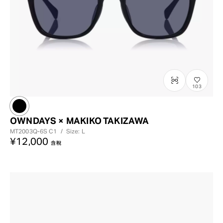
+¥0
103
OWNDAYS × MAKIKO TAKIZAWA
MT2003Q-6S
C1
/
Size: L
¥12,000
含稅