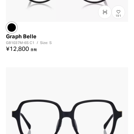
191
Graph Belle
GB1037M-6S
C1
/
Size: S
¥12,800
含稅