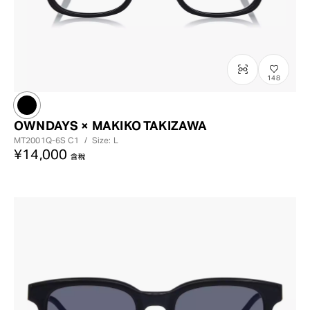
148
OWNDAYS × MAKIKO TAKIZAWA
MT2001Q-6S
C1
/
Size: L
¥14,000
含稅
?