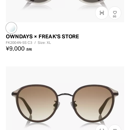
86
OWNDAYS × FREAK'S STORE
FK2004N-5S
C3
/
Size: XL
¥9,000
含稅