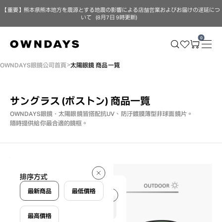
【重要】熊本県熊本地方を震源とする地震の影響による店舗営業およびお届けの遅延につ
いて（8月7日 9時更新）
0
OWNDAYS眼鏡公司首頁
太陽眼鏡 商品一覽
サングラス (ボストン)
商品一覽
OWNDAYS眼鏡・太陽眼鏡皆搭配抗UV、防汙鍍膜薄型非球面鏡片。
隨時提供給你最合適的鏡框。
9 件
排序方式
9 件
最新商品
最低價格
最高價格