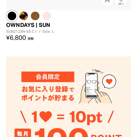
361
OWNDAYS | SUN
SUN2123N-5S
C1
/
Size: L
¥6,800
含稅