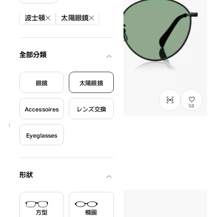
篩選條件
波士頓
太陽眼鏡
全部分類
眼鏡
太陽眼鏡
58
Accessoires
レンズ交換
Eyeglasses
OWNDAYS | SUN
SUN1088M-6S
C1
/
Size: S
¥8,800
含稅
形狀
方型
橢圓