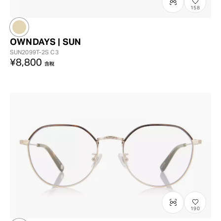
158
OWNDAYS | SUN
SUN2099T-2S
C3
¥8,800
含稅
190