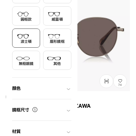
圓框款
威靈頓
波士頓
眉形鏡框
無框眼鏡
其他
74
顏色
OWNDAYS × MAKIKO TAKIZAWA
鏡框尺寸
MT1001Q-6S
C1
/
Size: L
¥12,000
含稅
材質