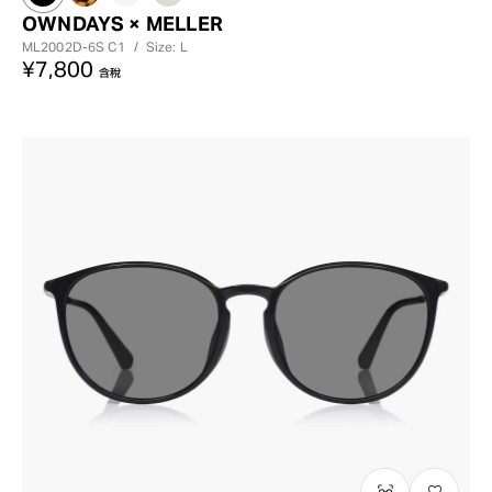
OWNDAYS × MELLER
ML2002D-6S
C1
/
Size: L
¥7,800
含稅