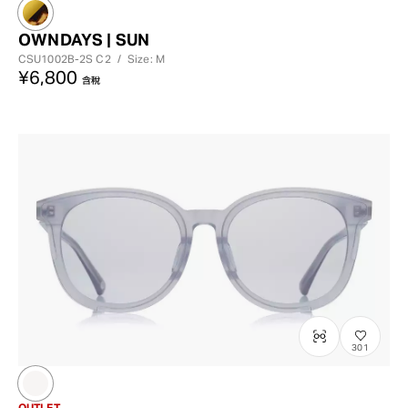
OWNDAYS | SUN
CSU1002B-2S
C2
/
Size: M
¥6,800
含稅
?
+¥0
301
OUTLET