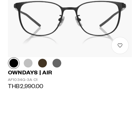
OWNDAYS | AIR
AF1034G-3A C1
THB2,990.00