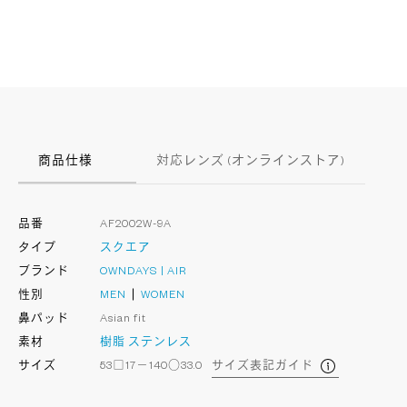
商品仕様
対応レンズ (オンラインストア)
品番
AF2002W-9A
タイプ
スクエア
ブランド
OWNDAYS | AIR
性別
MEN
WOMEN
鼻パッド
Asian fit
素材
樹脂
ステンレス
サイズ
53□17－140○33.0
サイズ表記ガイド