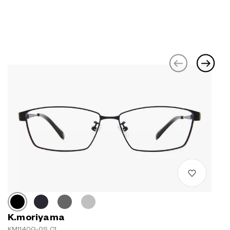
K.moriyama
KM1140G-0S C1