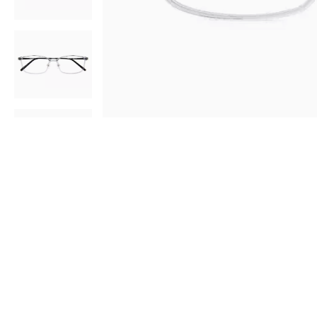
AR
3D