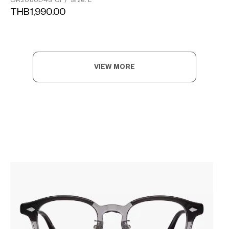
OR2080L-4S C1
/
Size: L
THB1,990.00
VIEW MORE