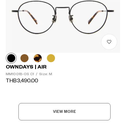
OWNDAYS | AIR
MM1001B-0S C1
/
Size: M
THB3,490.00
VIEW MORE