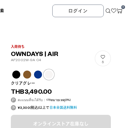
0
検索
ログイン
入荷待ち
OWNDAYS | AIR
AF2002W-9A C4
5
クリアグレー
THB3,490.00
คะแนนที่จะได้รับ：
175
หมายเหตุ
(5%)
¥3,300(税込)以上で
日本全国送料無料
オンラインストア在庫なし