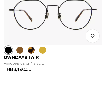
OWNDAYS | AIR
MM1005B-0S C1
/
Size: L
THB3,490.00