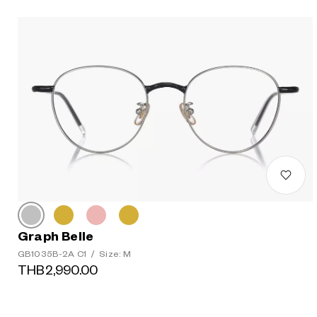
Graph Belle
GB1035B-2A C1
/
Size: M
THB2,990.00