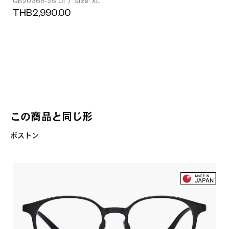
GB2036B-2S C1
/
Size: XL
THB2,990.00
この商品と同じ形
ボストン