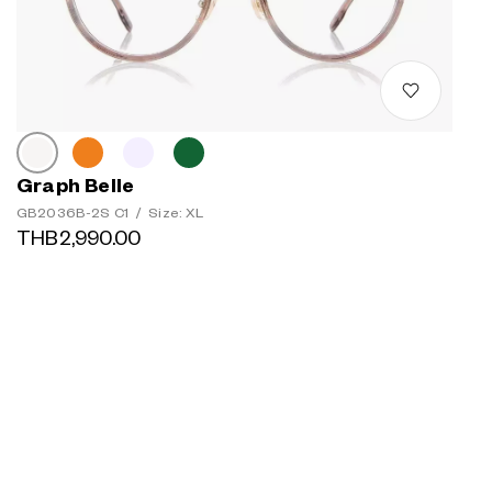
Graph Belle
GB2036B-2S C1
/
Size: XL
THB2,990.00