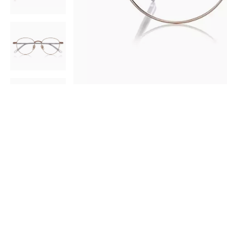
AR
3D