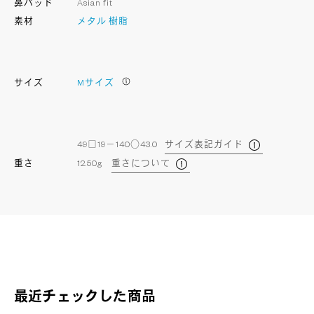
鼻パッド
Asian fit
素材
メタル
樹脂
サイズ
Mサイズ
49□19－140○43.0
サイズ表記ガイド
重さ
12.50g
重さについて
最近チェックした商品