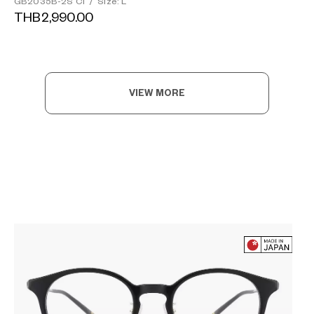
GB2035B-2S C1
/
Size: L
THB2,990.00
VIEW MORE