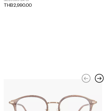
GB2039J-2A C1
THB2,990.00