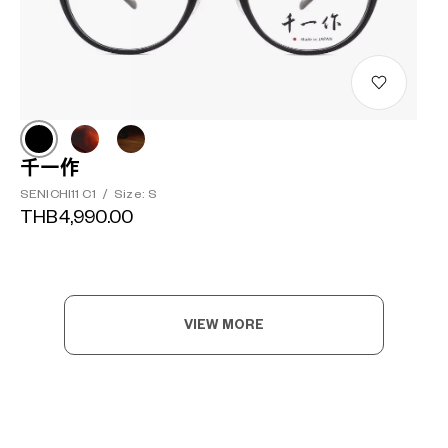
千一作
SENICHI11 C1
/
Size: S
THB4,990.00
VIEW MORE